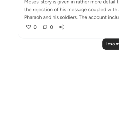
Moses' story is given in rather more detail than Noah
the rejection of his message coupled with a challe
Pharaoh and his soldiers. The account includes situati
0
0
Lexo më shumë 
Notes
placeholders
close