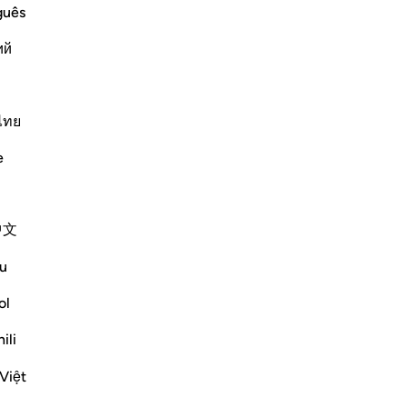
guês
ий
se Messengers,
aning his people
ไทย
e
ences.'
中文
Më shumë Tefsirë
u
ol
ili
Việt