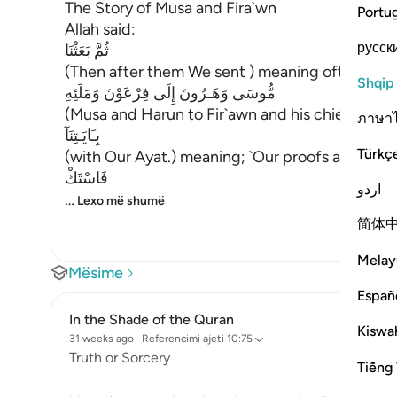
The Story of Musa and Fira`wn
Portu
Allah said:
русск
ثُمَّ بَعَثْنَا
(Then after them We sent ) meaning ofter the
Shqip
مُّوسَى وَهَـرُونَ إِلَى فِرْعَوْنَ وَمَلَئِهِ
(Musa and Harun to Fir`awn and his chiefs,) me
ภาษา
بِـَايَـتِنَآ
Türkç
(with Our Ayat.) meaning; `Our proofs and evid
فَاسْتَكْ
اردو
…
Lexo më shumë
简体
Melay
Mësime
Españ
In the Shade of the Quran
Kiswah
31 weeks ago
·
Referencimi
ajeti 10:75
Truth or Sorcery
Tiếng 