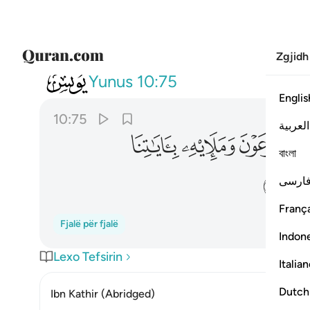
Zgjidh
010
ثم بعثنا من بعدهم موسى وهارون
Yunus
10:75
Englis
10:75
العربية
ﲨ
ﲩ
ﲪ
ﲫ
বাংলা
ﲰ
ارسی
França
Fjalë për fjalë
Indon
Lexo Tefsirin
Italia
Dutch
Ibn Kathir (Abridged)