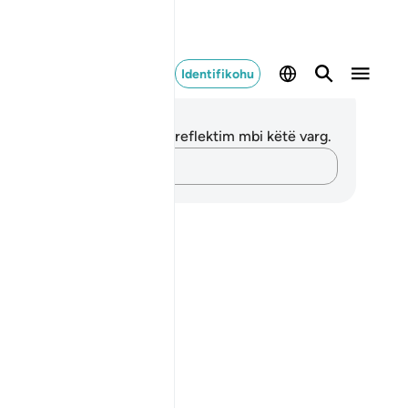
Identifikohu
ënime dhe Reflektime
 nuk keni asnjë shënim apo reflektim mbi këtë varg.
Kap mendimet e tua…