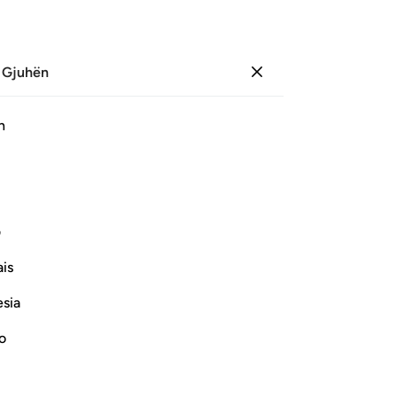
 Gjuhën
Identifikohu
Faqe
342
Xhuz
18
/
Hizb
35
h
ﲐ
ﲑ
ﲒ
ﲓ
ف
is
esia
no