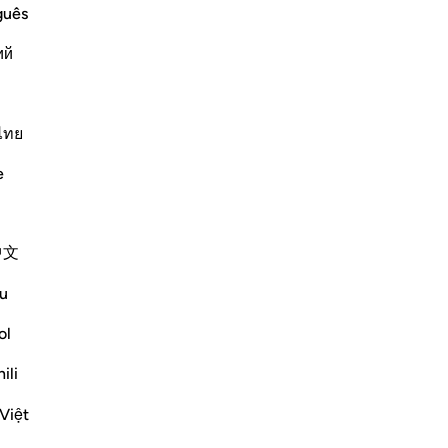
guês
ий
ﲗ
ﲘ
ﲙ
ﲚ
المضغة عظاما فكسونا العظام لحما ثم انشاناه خلقا اخر فتبارك الله احس
ُضْغَةًۭ فَخَلَقْنَا ٱلْمُضْغَةَ عِظَـٰمًۭا فَكَسَوْنَا ٱلْعِظَـٰمَ لَحْمًۭا ثُمَّ أَنشَأ
ไทย
e
ﲞ
ﲟ
ﲠ
ﲡ
中文
ﲨ
ﲩ
ﲪ
u
ol
ili
Việt