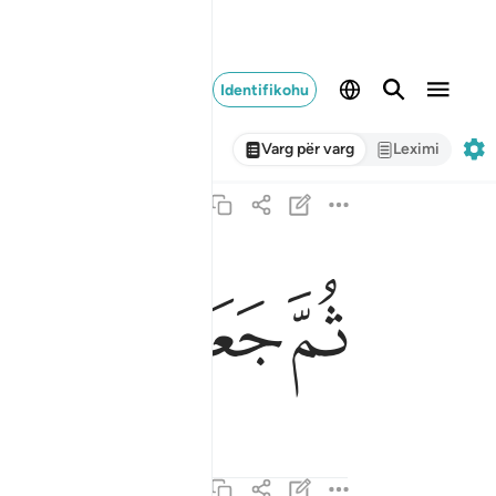
Identifikohu
Varg për varg
Leximi
ﲍ
ﲎ
ﲏ
ثم جعلناه نطفة في قرار مكين ١٣
ثُمَّ جَعَلْنَـٰهُ نُطْفَةًۭ فِى قَرَارٍۢ مَّكِينٍۢ ١٣