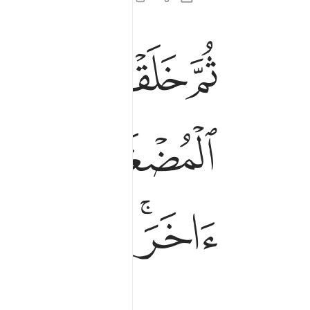
ﲔ
ﲕ
ﲖ
ثم خلقنا النطفة علقة فخلقنا العلقة مضغة فخلقنا 
ثُمَّ خَلَقْنَا ٱلنُّطْفَةَ عَلَقَةًۭ فَخَلَقْنَا ٱلْعَلَقَةَ م
ﲜ
ﲝ
ﲤﲥ
ﲦ
ﲧ