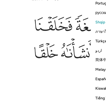
Portu
русск
ﲛ
ن الخالقين ١٤
ْنَـٰهُ خَلْقًا ءَاخَرَ ۚ فَتَبَارَكَ ٱللَّهُ أَحْسَنُ ٱلْخَـٰلِقِينَ ١٤
Shqip
ภาษา
Türkç
ﲢ
ﲣ
اردو
简体
Melay
Españ
Kiswah
Tiếng 