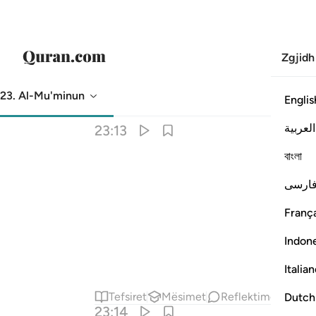
Zgjidh
23. Al-Mu'minun
Englis
Përkthimi
: Asnjë i zgjedhur
العربية
23:13
বাংলা
ارسی
França
Indon
Italia
Tefsiret
Mësimet
Reflektime
Dutch
23:14