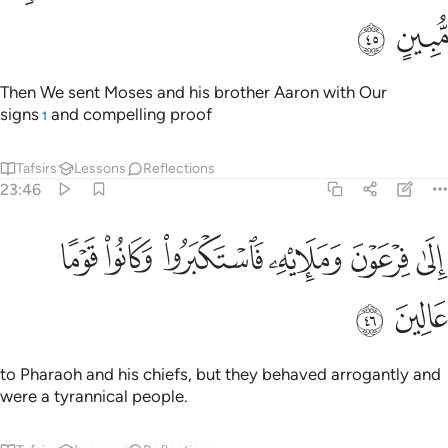
ﱧ
ﱨ
Then We sent Moses and his brother Aaron with Our
signs
and compelling proof
1
Tafsirs
Lessons
Reflections
23:46
ﱩ
ﱪ
ﱫ
ﱬ
لى فرعون ومليه فاستكبروا وكانوا قوما عالين ٤٦
ﱭ
ﱮ
ِلَىٰ فِرْعَوْنَ وَمَلَإِي۟هِۦ فَٱسْتَكْبَرُوا۟ وَكَانُوا۟ قَوْمًا عَالِينَ ٤٦
ﱯ
ﱰ
to Pharaoh and his chiefs, but they behaved arrogantly and
were a tyrannical people.