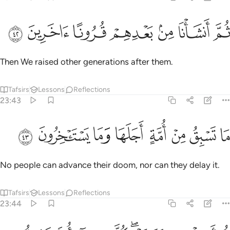
ﳙ
ﳚ
ﳛ
م انشانا من بعدهم قرونا اخرين ٤٢
ﳜ
ﳝ
ﳞ
ﳟ
ُمَّ أَنشَأْنَا مِنۢ بَعْدِهِمْ قُرُونًا ءَاخَرِينَ ٤٢
Then We raised other generations after them.
Tafsirs
Lessons
Reflections
23:43
ﱁ
ﱂ
ﱃ
ﱄ
ﱅ
ا تسبق من امة اجلها وما يستاخرون ٤٣
ﱆ
ﱇ
ﱈ
َا تَسْبِقُ مِنْ أُمَّةٍ أَجَلَهَا وَمَا يَسْتَـْٔخِرُونَ ٤٣
No people can advance their doom, nor can they delay it.
Tafsirs
Lessons
Reflections
23:44
م ارسلنا رسلنا تترى كل ما جاء امة رسولها كذبوه فاتبعنا بعضهم بعضا وج