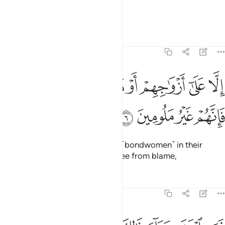
those who guard their chastity
1
Tafsirs
Lessons
Reflections
23:6
ﱛ
ﱜ
ﱝ
ﱞ
ﱟ
ﱠ
لا على ازواجهم او ما ملكت ايمانهم فانهم غير ملومين ٦
ﱡ
ِلَّا عَلَىٰٓ أَزْوَٰجِهِمْ أَوْ مَا مَلَكَتْ أَيْمَـٰنُهُمْ فَإِنَّهُمْ غَيْرُ مَلُومِينَ ٦
ﱢ
ﱣ
ﱤ
ﱥ
except with their wives or those ˹bondwomen˺ in their
possession,
for then they are free from blame,
1
Tafsirs
Lessons
Reflections
23:7
من ابتغى وراء ذالك فاولايك هم العادون ٧