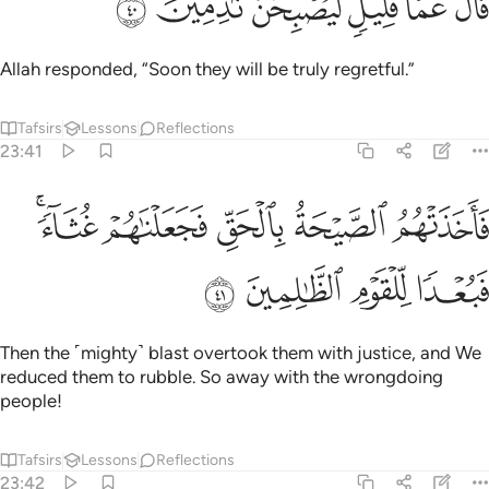
ﳉ
ﳊ
ﳋ
ﳌ
ﳍ
ﳎ
َالَ عَمَّا قَلِيلٍۢ لَّيُصْبِحُنَّ نَـٰدِمِينَ ٤٠
Allah responded, “Soon they will be truly regretful.”
Tafsirs
Lessons
Reflections
23:41
ﳏ
ﳐ
ﳑ
ﳒ
اخذتهم الصيحة بالحق فجعلناهم غثاء فبعدا للقوم الظالمين ٤١
ﳓﳔ
َأَخَذَتْهُمُ ٱلصَّيْحَةُ بِٱلْحَقِّ فَجَعَلْنَـٰهُمْ غُثَآءًۭ ۚ فَبُعْدًۭا لِّلْقَ
ﳕ
ﳖ
ﳗ
ﳘ
Then the ˹mighty˺ blast overtook them with justice, and We
reduced them to rubble. So away with the wrongdoing
people!
Tafsirs
Lessons
Reflections
23:42