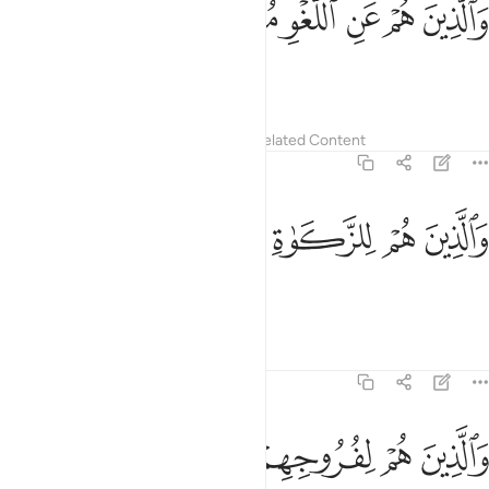
ﱋ
ﱌ
ﱍ
ﱎ
ﱏ
ﱐ
َٱلَّذِينَ هُمْ عَنِ ٱللَّغْوِ مُعْرِضُونَ ٣
those who avoid idle talk;
Tafsirs
Lessons
Reflections
Related Content
23:4
ﱑ
ﱒ
الذين هم للزكاة فاعلون ٤
ﱓ
ﱔ
ﱕ
َٱلَّذِينَ هُمْ لِلزَّكَوٰةِ فَـٰعِلُونَ ٤
those who pay alms-tax;
1
Tafsirs
Lessons
Reflections
23:5
ﱖ
ﱗ
الذين هم لفروجهم حافظون ٥
ﱘ
ﱙ
ﱚ
َٱلَّذِينَ هُمْ لِفُرُوجِهِمْ حَـٰفِظُونَ ٥