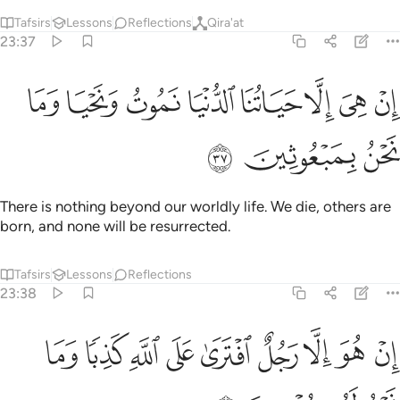
Tafsirs
Lessons
Reflections
Qira'at
23:37
ﲫ
ﲬ
ﲭ
ﲮ
ﲯ
ﲰ
ن هي الا حياتنا الدنيا نموت ونحيا وما نحن بمبعوثين ٣٧
ﲱ
ﲲ
ِنْ هِىَ إِلَّا حَيَاتُنَا ٱلدُّنْيَا نَمُوتُ وَنَحْيَا وَمَا نَحْنُ بِمَبْعُوثِينَ ٣٧
ﲳ
ﲴ
ﲵ
There is nothing beyond our worldly life. We die, others are
born, and none will be resurrected.
Tafsirs
Lessons
Reflections
23:38
ﲶ
ﲷ
ﲸ
ﲹ
ﲺ
ﲻ
ﲼ
ن هو الا رجل افترى على الله كذبا وما نحن له بمومنين ٣٨
ﲽ
ﲾ
ِنْ هُوَ إِلَّا رَجُلٌ ٱفْتَرَىٰ عَلَى ٱللَّهِ كَذِبًۭا وَمَا نَحْنُ لَهُۥ بِمُؤْمِنِينَ ٣٨