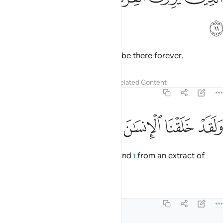
ﲄ
Paradise as their own.
They will be there forever.
1
Tafsirs
Lessons
Reflections
Related Content
23:12
ﲅ
ﲆ
ﲇ
ﲈ
لقد خلقنا الانسان من سلالة من طين ١٢
ﲉ
ﲊ
ﲋ
ﲌ
َلَقَدْ خَلَقْنَا ٱلْإِنسَـٰنَ مِن سُلَـٰلَةٍۢ مِّن طِينٍۢ ١٢
And indeed, We created humankind
from an extract of
1
clay,
Tafsirs
Lessons
Reflections
23:13