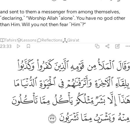
and sent to them a messenger from among themselves,
˹declaring,˺ “Worship Allah ˹alone˺. You have no god other
than Him. Will you not then fear ˹Him˺?”
Tafsirs
Lessons
Reflections
Qira'at
23:33
ﱹ
ﱺ
ﱻ
ﱼ
ﱽ
ﱾ
ﱿ
قال الملا من قومه الذين كفروا وكذبوا بلقاء الاخرة واترفناهم في الحيا
َقَالَ ٱلْمَلَأُ مِن قَوْمِهِ ٱلَّذِينَ كَفَرُوا۟ وَكَذَّبُوا۟ بِلِقَآءِ ٱلْـَٔاخِرَةِ وَأَتْرَفْنَـٰهُمْ ف
ﲀ
ﲁ
ﲂ
ﲃ
ﲄ
ﲅ
ﲆ
ﲇ
ﲈ
ﲉ
ﲊ
ﲋ
ﲌ
ﲍ
ﲎ
ﲏ
ﲐ
ﲑ
ﲒ