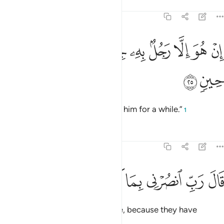
Tafsirs
Lessons
Reflections
23:25
ﲫ
ﲬ
ﲭ
ﲮ
ﲯ
ﲰ
ن هو الا رجل به جنة فتربصوا به حتى حين ٢٥
ﲱ
ﲲ
ﲳ
ِنْ هُوَ إِلَّا رَجُلٌۢ بِهِۦ جِنَّةٌۭ فَتَرَبَّصُوا۟ بِهِۦ حَتَّىٰ حِينٍۢ ٢٥
ﲴ
ﲵ
He is simply insane, so bear with him for a while.”
1
Tafsirs
Lessons
Reflections
23:26
ﲶ
ﲷ
ﲸ
ال رب انصرني بما كذبون ٢٦
ﲹ
ﲺ
ﲻ
َالَ رَبِّ ٱنصُرْنِى بِمَا كَذَّبُونِ ٢٦
Noah prayed, “My Lord! Help me, because they have
denied ˹me˺.”