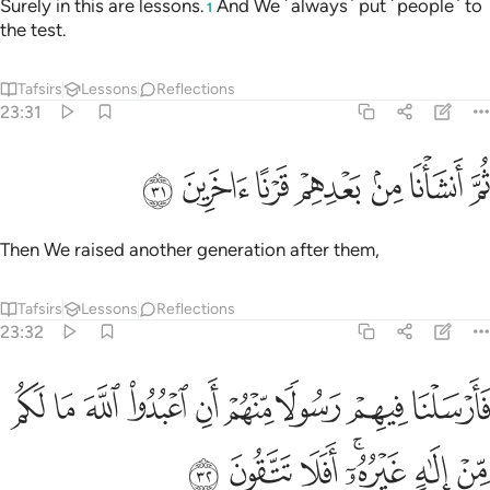
Surely in this are lessons.
And We ˹always˺ put ˹people˺ to
1
the test.
Tafsirs
Lessons
Reflections
23:31
ﱢ
ﱣ
ﱤ
ﱥ
م انشانا من بعدهم قرنا اخرين ٣١
ﱦ
ﱧ
ﱨ
ُمَّ أَنشَأْنَا مِنۢ بَعْدِهِمْ قَرْنًا ءَاخَرِينَ ٣١
Then We raised another generation after them,
Tafsirs
Lessons
Reflections
23:32
ﱩ
ﱪ
ﱫ
ﱬ
ﱭ
ﱮ
ﱯ
ﱰ
ﱱ
ارسلنا فيهم رسولا منهم ان اعبدوا الله ما لكم من الاه غيره افلا تتقون ٣٢
َأَرْسَلْنَا فِيهِمْ رَسُولًۭا مِّنْهُمْ أَنِ ٱعْبُدُوا۟ ٱللَّهَ مَا لَكُم مِّنْ إِلَـٰهٍ غَيْرُهُۥٓ ۖ أَفَلَا تَتَّقُون
ﱲ
ﱳ
ﱴﱵ
ﱶ
ﱷ
ﱸ