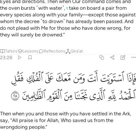
Eyes and directions. Then when Our command comes and
the oven bursts ˹with water˺,
take on board a pair from
1
every species along with your family—except those against
whom the decree ˹to drown˺ has already been passed. And
do not plead with Me for those who have done wrong, for
they will surely be drowned.”
Tafsirs
Lessons
Reflections
Qira'at
23:28
ﱁ
ﱂ
ﱃ
ﱄ
ﱅ
ﱆ
ﱇ
ﱈ
اذا استويت انت ومن معك على الفلك فقل الحمد لله الذي نجانا من القوم
َإِذَا ٱسْتَوَيْتَ أَنتَ وَمَن مَّعَكَ عَلَى ٱلْفُلْكِ فَقُلِ ٱلْحَمْدُ لِلَّهِ ٱلَّذِى
ﱉ
ﱊ
ﱋ
ﱌ
ﱍ
ﱎ
ﱏ
ﱐ
Then when you and those with you have settled in the Ark,
say, “All praise is for Allah, Who saved us from the
wrongdoing people.”