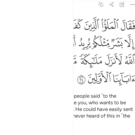
23:24
ﲐ
ﲑ
ﲒ
ﲓ
ﲔ
ﲕ
ﲖ
ﲗ
قال الملا الذين كفروا من قومه ما هاذا الا بشر مثلكم يريد ان يتفضل عليك
َقَالَ ٱلْمَلَؤُا۟ ٱلَّذِينَ كَفَرُوا۟ مِن قَوْمِهِۦ مَا هَـٰذَآ إِلَّا بَشَرٌۭ مِّ
ﲘ
ﲙ
ﲚ
ﲛ
ﲜ
ﲝ
ﲞ
ﲟ
ﲠ
ﲡ
ﲢ
ﲣ
ﲤ
ﲥ
ﲦ
ﲧ
ﲨ
ﲩ
ﲪ
But the disbelieving chiefs of his people said ˹to the
masses˺, “This is only a human like you, who wants to be
superior to you. Had Allah willed, He could have easily sent
down angels ˹instead˺. We have never heard of this in ˹the
history of˺ our forefathers.