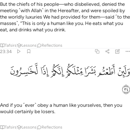
But the chiefs of his people—who disbelieved, denied the
meeting ˹with Allah˺ in the Hereafter, and were spoiled by
the worldly luxuries We had provided for them—said ˹to the
masses˺, “This is only a human like you. He eats what you
eat, and drinks what you drink.
Tafsirs
Lessons
Reflections
23:34
ﲓ
ﲔ
ﲕ
ﲖ
ﲗ
لين اطعتم بشرا مثلكم انكم اذا لخاسرون ٣٤
ﲘ
ﲙ
َلَئِنْ أَطَعْتُم بَشَرًۭا مِّثْلَكُمْ إِنَّكُمْ إِذًۭا لَّخَـٰسِرُونَ ٣٤
ﲚ
And if you ˹ever˺ obey a human like yourselves, then you
would certainly be losers.
Tafsirs
Lessons
Reflections