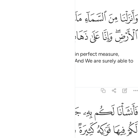
ﱁ
ﱂ
ﱃ
ﱄ
ﱅ
ﱆ
ﱇ
انزلنا من السماء ماء بقدر فاسكناه في الارض وانا على ذهاب به لقادرون
َأَنزَلْنَا مِنَ ٱلسَّمَآءِ مَآءًۢ بِقَدَرٍۢ فَأَسْكَنَّـٰهُ فِى ٱلْأَرْضِ ۖ وَإِنَّا عَلَىٰ ذَهَابٍۭ بِهِۦ لَقَـٰدِر
ﱈﱉ
ﱊ
ﱋ
ﱌ
ﱍ
ﱎ
ﱏ
We send down rain from the sky in perfect measure,
causing it to soak into the earth. And We are surely able to
take it away.
Tafsirs
Lessons
Reflections
23:19
ﱐ
ﱑ
ﱒ
ﱓ
ﱔ
ﱕ
ﱖ
انشانا لكم به جنات من نخيل واعناب لكم فيها فواكه كثيرة ومنها تاكلون 
َأَنشَأْنَا لَكُم بِهِۦ جَنَّـٰتٍۢ مِّن نَّخِيلٍۢ وَأَعْنَـٰبٍۢ لَّكُمْ فِيهَا فَوَٰكِهُ كَثِيرَةٌۭ وَم
ﱗ
ﱘ
ﱙ
ﱚ
ﱛ
ﱜ
ﱝ