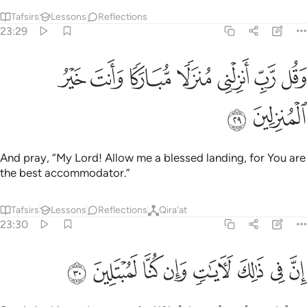
Tafsirs
Lessons
Reflections
23:29
ﱑ
ﱒ
ﱓ
ﱔ
ﱕ
قل رب انزلني منزلا مباركا وانت خير المنزلين ٢٩
ﱖ
ﱗ
َقُل رَّبِّ أَنزِلْنِى مُنزَلًۭا مُّبَارَكًۭا وَأَنتَ خَيْرُ ٱلْمُنزِلِينَ ٢٩
ﱘ
ﱙ
And pray, “My Lord! Allow me a blessed landing, for You are
the best accommodator.”
Tafsirs
Lessons
Reflections
Qira'at
23:30
ﱚ
ﱛ
ﱜ
ﱝ
ﱞ
ن في ذالك لايات وان كنا لمبتلين ٣٠
ﱟ
ﱠ
ﱡ
ِنَّ فِى ذَٰلِكَ لَـَٔايَـٰتٍۢ وَإِن كُنَّا لَمُبْتَلِينَ ٣٠