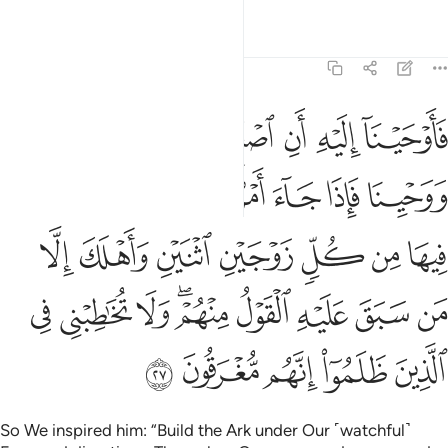
Tafsirs
Lessons
Reflections
23:27
ﲼ
ﲽ
ﲾ
ﲿ
ﳀ
ﳁ
اوحينا اليه ان اصنع الفلك باعيننا ووحينا فاذا جاء امرنا وفار التنور 
َأَوْحَيْنَآ إِلَيْهِ أَنِ ٱصْنَعِ ٱلْفُلْكَ بِأَعْيُنِنَا وَوَحْيِنَا فَإِذَا جَآءَ أَمْرُنَا وَفَارَ ٱ
ﳂ
ﳃ
ﳄ
ﳅ
ﳆ
ﳇ
ﳈ
ﳉ
ﳊ
ﳋ
ﳌ
ﳍ
ﳎ
ﳏ
ﳐ
ﳑ
ﳒ
ﳓ
ﳔﳕ
ﳖ
ﳗ
ﳘ
ﳙ
ﳚ
ﳛ
ﳜ
ﳝ
So We inspired him: “Build the Ark under Our ˹watchful˺