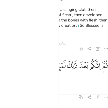
then We developed the drop into a clinging clot, then
developed the clot into a lump ˹of flesh˺, then developed
the lump into bones, then clothed the bones with flesh, then
We brought it into being as a new creation.
So Blessed is
1
Allah, the Best of Creators.
Tafsirs
Lessons
Reflections
Qira'at
23:15
ﲫ
ﲬ
ﲭ
م انكم بعد ذالك لميتون ١٥
ﲮ
ﲯ
ﲰ
ُمَّ إِنَّكُم بَعْدَ ذَٰلِكَ لَمَيِّتُونَ ١٥
After that you will surely die,
Tafsirs
Lessons
Reflections
23:16