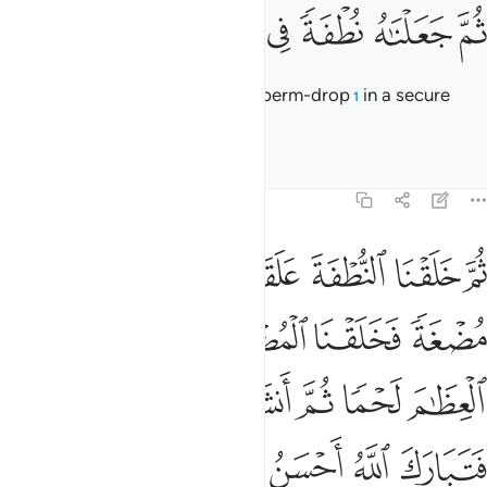
ﲍ
ﲎ
ﲏ
م جعلناه نطفة في قرار مكين ١٣
ﲐ
ﲑ
ﲒ
ﲓ
ُمَّ جَعَلْنَـٰهُ نُطْفَةًۭ فِى قَرَارٍۢ مَّكِينٍۢ ١٣
then placed each ˹human˺ as a sperm-drop
in a secure
1
place,
Tafsirs
Lessons
Reflections
23:14
ﲔ
ﲕ
ﲖ
ﲗ
ﲘ
ﲙ
م خلقنا النطفة علقة فخلقنا العلقة مضغة فخلقنا المضغة عظاما فكسونا 
ُمَّ خَلَقْنَا ٱلنُّطْفَةَ عَلَقَةًۭ فَخَلَقْنَا ٱلْعَلَقَةَ مُضْغَةًۭ فَخَلَقْنَا ٱلْمُض
ﲚ
ﲛ
ﲜ
ﲝ
ﲞ
ﲟ
ﲠ
ﲡ
ﲢ
ﲣ
ﲤﲥ
ﲦ
ﲧ
ﲨ
ﲩ
ﲪ