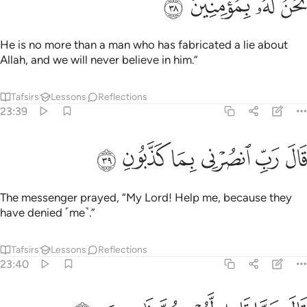
ﲿ
ﳀ
ﳁ
ﳂ
He is no more than a man who has fabricated a lie about
Allah, and we will never believe in him.”
Tafsirs
Lessons
Reflections
23:39
ﳃ
ﳄ
ﳅ
ال رب انصرني بما كذبون ٣٩
ﳆ
ﳇ
ﳈ
َالَ رَبِّ ٱنصُرْنِى بِمَا كَذَّبُونِ ٣٩
The messenger prayed, “My Lord! Help me, because they
have denied ˹me˺.”
Tafsirs
Lessons
Reflections
23:40
ال عما قليل ليصبحن نادمين ٤٠