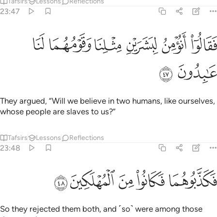
Tafsirs
Lessons
Reflections
23:47
ﱱ
ﱲ
ﱳ
ﱴ
قالوا انومن لبشرين مثلنا وقومهما لنا عابدون ٤٧
ﱵ
ﱶ
َقَالُوٓا۟ أَنُؤْمِنُ لِبَشَرَيْنِ مِثْلِنَا وَقَوْمُهُمَا لَنَا عَـٰبِدُونَ ٤٧
ﱷ
ﱸ
They argued, “Will we believe in two humans, like ourselves,
whose people are slaves to us?”
Tafsirs
Lessons
Reflections
23:48
ﱹ
ﱺ
كذبوهما فكانوا من المهلكين ٤٨
ﱻ
ﱼ
ﱽ
َكَذَّبُوهُمَا فَكَانُوا۟ مِنَ ٱلْمُهْلَكِينَ ٤٨
So they rejected them both, and ˹so˺ were among those