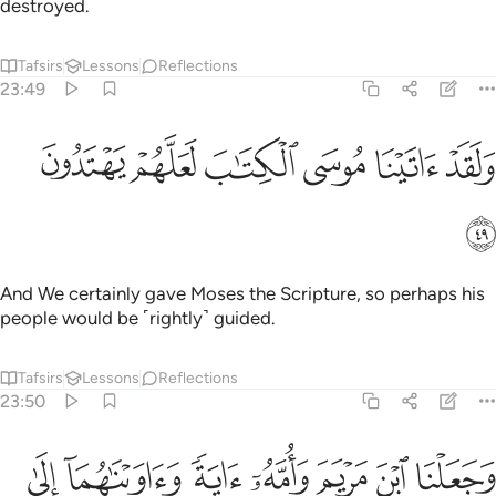
destroyed.
Tafsirs
Lessons
Reflections
23:49
ﱾ
ﱿ
ﲀ
لقد اتينا موسى الكتاب لعلهم يهتدون ٤٩
ﲁ
ﲂ
ﲃ
َلَقَدْ ءَاتَيْنَا مُوسَى ٱلْكِتَـٰبَ لَعَلَّهُمْ يَهْتَدُونَ ٤٩
ﲄ
And We certainly gave Moses the Scripture, so perhaps his
people would be ˹rightly˺ guided.
Tafsirs
Lessons
Reflections
23:50
ﲅ
ﲆ
ﲇ
ﲈ
ﲉ
ﲊ
جعلنا ابن مريم وامه اية واويناهما الى ربوة ذات قرار ومعين ٥٠
ﲋ
َجَعَلْنَا ٱبْنَ مَرْيَمَ وَأُمَّهُۥٓ ءَايَةًۭ وَءَاوَيْنَـٰهُمَآ إِلَىٰ رَبْوَةٍۢ ذَاتِ قَرَارٍۢ 