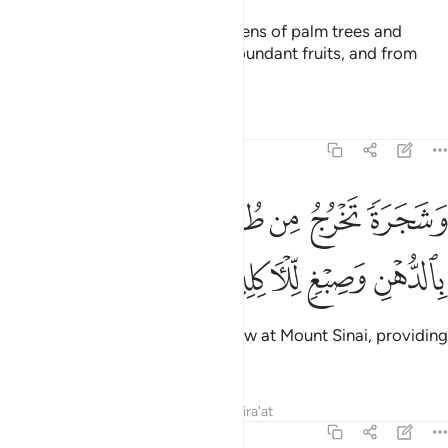
With it We produce for you gardens of palm trees and
grapevines, in which there are abundant fruits, and from
which you may eat,
Tafsirs
Lessons
Reflections
23:20
ﱞ
ﱟ
ﱠ
ﱡ
ﱢ
شجرة تخرج من طور سيناء تنبت بالدهن وصبغ للاكلين ٢٠
ﱣ
َشَجَرَةًۭ تَخْرُجُ مِن طُورِ سَيْنَآءَ تَنۢبُتُ بِٱلدُّهْنِ وَصِبْغٍۢ لِّلْـَٔاكِلِينَ ٢٠
ﱤ
ﱥ
ﱦ
ﱧ
as well as ˹olive˺ trees which grow at Mount Sinai, providing
oil and a condiment to eat.
Tafsirs
Lessons
Reflections
Qira'at
23:21