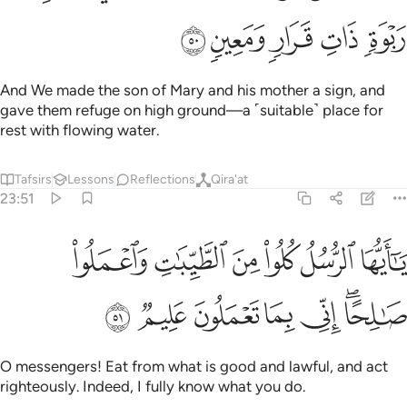
ﲌ
ﲍ
ﲎ
ﲏ
ﲐ
And We made the son of Mary and his mother a sign, and
gave them refuge on high ground—a ˹suitable˺ place for
rest with flowing water.
Tafsirs
Lessons
Reflections
Qira'at
23:51
ﲑ
ﲒ
ﲓ
ﲔ
ﲕ
ﲖ
ا ايها الرسل كلوا من الطيبات واعملوا صالحا اني بما تعملون عليم ٥١
َـٰٓأَيُّهَا ٱلرُّسُلُ كُلُوا۟ مِنَ ٱلطَّيِّبَـٰتِ وَٱعْمَلُوا۟ صَـٰلِحًا ۖ إِنِّى بِمَا تَعْمَلُونَ 
ﲗﲘ
ﲙ
ﲚ
ﲛ
ﲜ
ﲝ
O messengers! Eat from what is good and lawful, and act
righteously. Indeed, I fully know what you do.