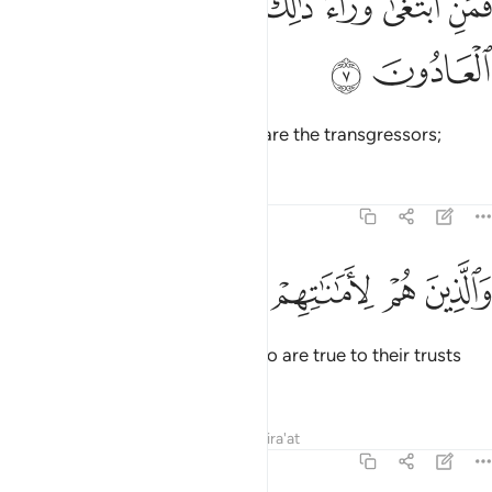
ﱦ
ﱧ
ﱨ
ﱩ
ﱪ
ﱫ
َمَنِ ٱبْتَغَىٰ وَرَآءَ ذَٰلِكَ فَأُو۟لَـٰٓئِكَ هُمُ ٱلْعَادُونَ ٧
ﱬ
ﱭ
but whoever seeks beyond that are the transgressors;
Tafsirs
Lessons
Reflections
23:8
ﱮ
ﱯ
ﱰ
الذين هم لاماناتهم وعهدهم راعون ٨
ﱱ
ﱲ
ﱳ
َٱلَّذِينَ هُمْ لِأَمَـٰنَـٰتِهِمْ وَعَهْدِهِمْ رَٰعُونَ ٨
˹the believers are also˺ those who are true to their trusts
and covenants;
Tafsirs
Lessons
Reflections
Qira'at
23:9