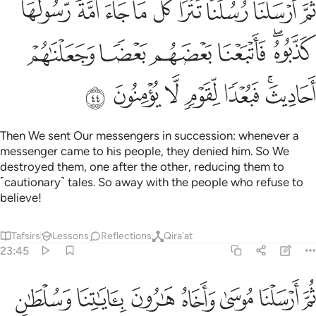
ﱉ
ﱊ
ﱋ
ﱌﱍ
ﱎ
ﱏ
ﱐ
ﱑ
ﱒ
ُمَّ أَرْسَلْنَا رُسُلَنَا تَتْرَا ۖ كُلَّ مَا جَآءَ أُمَّةًۭ رَّسُولُهَا كَذَّبُوهُ ۚ فَأَتْبَعْنَا بَعْ
ﱓﱔ
ﱕ
ﱖ
ﱗ
ﱘ
ﱙﱚ
ﱛ
ﱜ
ﱝ
ﱞ
ﱟ
Then We sent Our messengers in succession: whenever a
messenger came to his people, they denied him. So We
destroyed them, one after the other, reducing them to
˹cautionary˺ tales. So away with the people who refuse to
believe!
Tafsirs
Lessons
Reflections
Qira'at
23:45
ﱠ
ﱡ
ﱢ
ﱣ
ﱤ
م ارسلنا موسى واخاه هارون باياتنا وسلطان مبين ٤٥
ﱥ
ﱦ
ُمَّ أَرْسَلْنَا مُوسَىٰ وَأَخَاهُ هَـٰرُونَ بِـَٔايَـٰتِنَا وَسُلْطَـٰنٍۢ مُّبِينٍ ٤٥