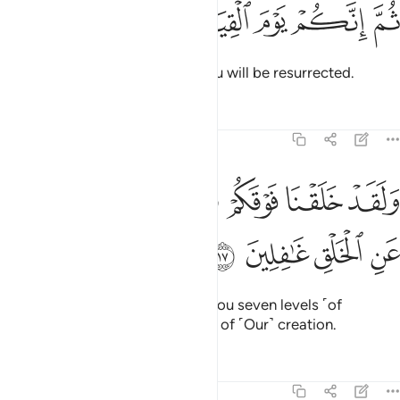
ﲱ
ﲲ
ﲳ
م انكم يوم القيامة تبعثون ١٦
ﲴ
ﲵ
ﲶ
ُمَّ إِنَّكُمْ يَوْمَ ٱلْقِيَـٰمَةِ تُبْعَثُونَ ١٦
then on the Day of Judgment you will be resurrected.
Tafsirs
Lessons
Reflections
23:17
ﲷ
ﲸ
ﲹ
ﲺ
ﲻ
لقد خلقنا فوقكم سبع طرايق وما كنا عن الخلق غافلين ١٧
ﲼ
ﲽ
َلَقَدْ خَلَقْنَا فَوْقَكُمْ سَبْعَ طَرَآئِقَ وَمَا كُنَّا عَنِ ٱلْخَلْقِ غَـٰفِلِينَ ١٧
ﲾ
ﲿ
ﳀ
ﳁ
And indeed, We created above you seven levels ˹of
heaven˺. We are never unmindful of ˹Our˺ creation.
Tafsirs
Lessons
Reflections
23:18