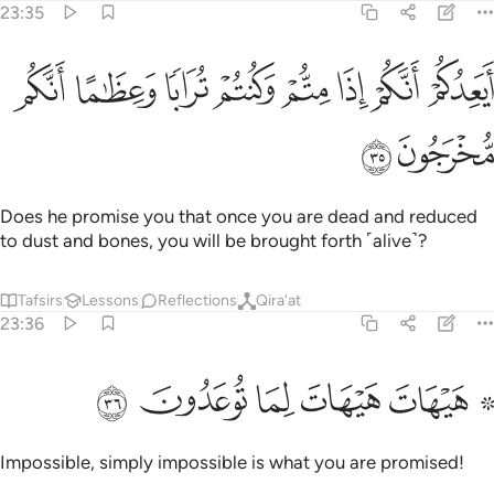
23:35
ﲛ
ﲜ
ﲝ
ﲞ
ﲟ
ﲠ
يعدكم انكم اذا متم وكنتم ترابا وعظاما انكم مخرجون ٣٥
ﲡ
ﲢ
َيَعِدُكُمْ أَنَّكُمْ إِذَا مِتُّمْ وَكُنتُمْ تُرَابًۭا وَعِظَـٰمًا أَنَّكُم مُّخْرَجُونَ ٣٥
ﲣ
ﲤ
Does he promise you that once you are dead and reduced
to dust and bones, you will be brought forth ˹alive˺?
Tafsirs
Lessons
Reflections
Qira'at
23:36
ﲥ ﲦ
ﲧ
۞ يهات هيهات لما توعدون ٣٦
ﲨ
ﲩ
ﲪ
۞ َيْهَاتَ هَيْهَاتَ لِمَا تُوعَدُونَ ٣٦
Impossible, simply impossible is what you are promised!