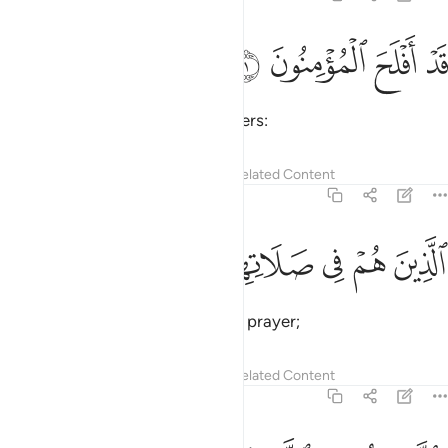
ﱁ
ﱂ
د افلح المومنون ١
ﱃ
ﱄ
َدْ أَفْلَحَ ٱلْمُؤْمِنُونَ ١
Successful indeed are the believers:
Tafsirs
Lessons
Reflections
Related Content
23:2
ﱅ
ﱆ
ﱇ
لذين هم في صلاتهم خاشعون ٢
ﱈ
ﱉ
ﱊ
لَّذِينَ هُمْ فِى صَلَاتِهِمْ خَـٰشِعُونَ ٢
those who humble themselves in prayer;
Tafsirs
Lessons
Reflections
Related Content
23:3
الذين هم عن اللغو معرضون ٣