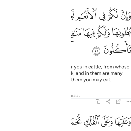
ﱨ
ﱩ
ﱪ
ﱫ
ﱬﱭ
ﱮ
ﱯ
ﱰ
ان لكم في الانعام لعبرة نسقيكم مما في بطونها ولكم فيها منافع كثيرة و
َإِنَّ لَكُمْ فِى ٱلْأَنْعَـٰمِ لَعِبْرَةًۭ ۖ نُّسْقِيكُم مِّمَّا فِى بُطُونِهَا وَلَكُمْ فِيهَا مَنَـٰفِ
ﱱ
ﱲ
ﱳ
ﱴ
ﱵ
ﱶ
ﱷ
ﱸ
And there is certainly a lesson for you in cattle, from whose
bellies We give you ˹milk˺ to drink, and in them are many
other benefits for you, and from them you may eat.
Tafsirs
Lessons
Reflections
Qira'at
23:22
ﱹ
ﱺ
ﱻ
عليها وعلى الفلك تحملون ٢٢
ﱼ
ﱽ
َعَلَيْهَا وَعَلَى ٱلْفُلْكِ تُحْمَلُونَ ٢٢