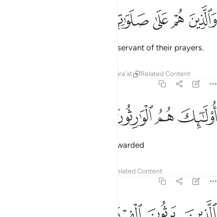
ﱴ
ﱵ
ﱶ
الذين هم على صلواتهم يحافظون ٩
ﱷ
ﱸ
ﱹ
َٱلَّذِينَ هُمْ عَلَىٰ صَلَوَٰتِهِمْ يُحَافِظُونَ ٩
and those who are ˹properly˺ observant of their prayers.
Tafsirs
Lessons
Reflections
Qira'at
Related Content
23:10
ﱺ
ولايك هم الوارثون ١٠
ﱻ
ﱼ
ﱽ
ُو۟لَـٰٓئِكَ هُمُ ٱلْوَٰرِثُونَ ١٠
These are the ones who will be awarded
Tafsirs
Lessons
Reflections
Related Content
23:11
ﱾ
ﱿ
لذين يرثون الفردوس هم فيها خالدون ١١
ﲀ
ﲁ
ﲂ
ﲃ
لَّذِينَ يَرِثُونَ ٱلْفِرْدَوْسَ هُمْ فِيهَا خَـٰلِدُونَ ١١