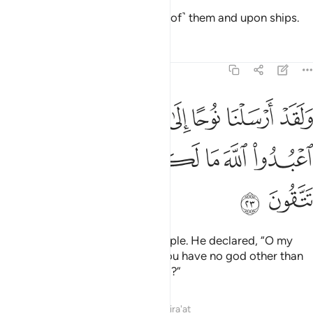
And you are carried upon ˹some of˺ them and upon ships.
Tafsirs
Lessons
Reflections
23:23
ﱾ
ﱿ
ﲀ
ﲁ
ﲂ
ﲃ
ﲄ
لقد ارسلنا نوحا الى قومه فقال يا قوم اعبدوا الله ما لكم من الاه غيره اف
َلَقَدْ أَرْسَلْنَا نُوحًا إِلَىٰ قَوْمِهِۦ فَقَالَ يَـٰقَوْمِ ٱعْبُدُوا۟ ٱللَّهَ مَا لَكُم مِّنْ إِلَـٰهٍ غَيْرُهُۥٓ ۖ
ﲅ
ﲆ
ﲇ
ﲈ
ﲉ
ﲊ
ﲋﲌ
ﲍ
ﲎ
ﲏ
Indeed, We sent Noah to his people. He declared, “O my
people! Worship Allah ˹alone˺. You have no god other than
Him. Will you not then fear ˹Him˺?”
Tafsirs
Lessons
Reflections
Qira'at