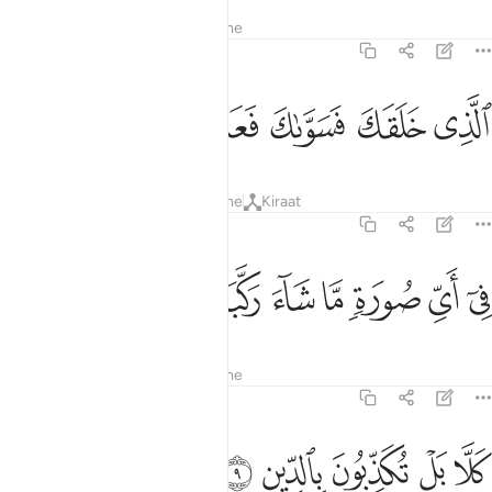
Tefsiret
Mësimet
Reflektime
82:7
ﱞ
ﱟ
لذي خلقك فسواك فعدلك ٧
ﱠ
ﱡ
ﱢ
لَّذِى خَلَقَكَ فَسَوَّىٰكَ فَعَدَلَكَ ٧
Tefsiret
Mësimet
Reflektime
Kiraat
82:8
ﱣ
ﱤ
ﱥ
ﱦ
ي اي صورة ما شاء ركبك ٨
ﱧ
ﱨ
ﱩ
ِىٓ أَىِّ صُورَةٍۢ مَّا شَآءَ رَكَّبَكَ ٨
Tefsiret
Mësimet
Reflektime
82:9
ﱪ
ﱫ
لا بل تكذبون بالدين ٩
ﱬ
ﱭ
ﱮ
َلَّا بَلْ تُكَذِّبُونَ بِٱلدِّينِ ٩