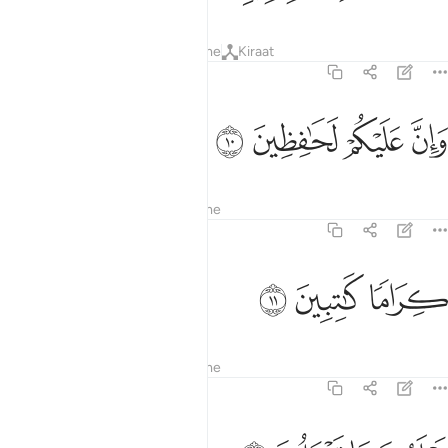
Tefsiret
Mësimet
Reflektime
Kiraat
82:10
ﱯ
ﱰ
ان عليكم لحافظين ١٠
ﱱ
ﱲ
َإِنَّ عَلَيْكُمْ لَحَـٰفِظِينَ ١٠
Tefsiret
Mësimet
Reflektime
82:11
ﱳ
راما كاتبين ١١
ﱴ
ﱵ
ِرَامًۭا كَـٰتِبِينَ ١١
Tefsiret
Mësimet
Reflektime
82:12
علمون ما تفعلون ١٢