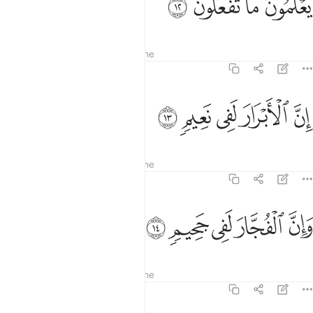
ﱶ
ﱷ
ﱸ
ﱹ
َعْلَمُونَ مَا تَفْعَلُونَ ١٢
Tefsiret
Mësimet
Reflektime
82:13
ﱺ
ﱻ
ن الابرار لفي نعيم ١٣
ﱼ
ﱽ
ﱾ
ِنَّ ٱلْأَبْرَارَ لَفِى نَعِيمٍۢ ١٣
Tefsiret
Mësimet
Reflektime
82:14
ﱿ
ﲀ
ان الفجار لفي جحيم ١٤
ﲁ
ﲂ
ﲃ
َإِنَّ ٱلْفُجَّارَ لَفِى جَحِيمٍۢ ١٤
Tefsiret
Mësimet
Reflektime
82:15