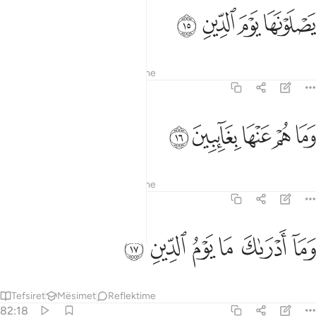
ﲄ
ﲅ
صلونها يوم الدين ١٥
ﲆ
ﲇ
َصْلَوْنَهَا يَوْمَ ٱلدِّينِ ١٥
Tefsiret
Mësimet
Reflektime
82:16
ﲈ
ﲉ
ﲊ
ما هم عنها بغايبين ١٦
ﲋ
ﲌ
َمَا هُمْ عَنْهَا بِغَآئِبِينَ ١٦
Tefsiret
Mësimet
Reflektime
82:17
ﲍ
ﲎ
ﲏ
ما ادراك ما يوم الدين ١٧
ﲐ
ﲑ
ﲒ
َمَآ أَدْرَىٰكَ مَا يَوْمُ ٱلدِّينِ ١٧
Tefsiret
Mësimet
Reflektime
82:18