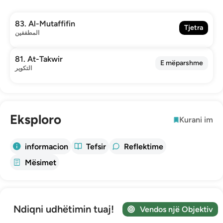
83. Al-Mutaffifin
Tjetra
المطففين
81. At-Takwir
E mëparshme
التكوير
Eksploro
Kurani im
informacion
Tefsir
Reflektime
Mësimet
Ndiqni udhëtimin tuaj!
Vendos një Objektiv