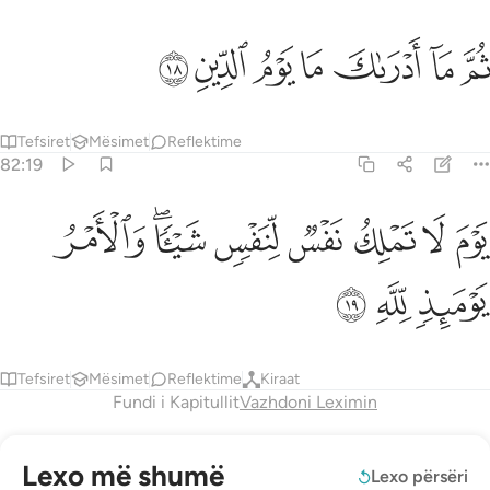
ﲓ
ﲔ
ﲕ
م ما ادراك ما يوم الدين ١٨
ﲖ
ﲗ
ﲘ
ﲙ
ُمَّ مَآ أَدْرَىٰكَ مَا يَوْمُ ٱلدِّينِ ١٨
Tefsiret
Mësimet
Reflektime
82:19
ﲚ
ﲛ
ﲜ
ﲝ
ﲞ
وم لا تملك نفس لنفس شييا والامر يوميذ لله ١٩
ﲟﲠ
ﲡ
َوْمَ لَا تَمْلِكُ نَفْسٌۭ لِّنَفْسٍۢ شَيْـًۭٔا ۖ وَٱلْأَمْرُ يَوْمَئِذٍۢ لِّلَّهِ ١٩
ﲢ
ﲣ
ﲤ
Tefsiret
Mësimet
Reflektime
Kiraat
Fundi i Kapitullit
Vazhdoni Leximin
Lexo më shumë
Lexo përsëri