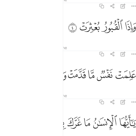
82:4
ﱍ
اذا القبور بعثرت ٤
ﱎ
ﱏ
ﱐ
َإِذَا ٱلْقُبُورُ بُعْثِرَتْ ٤
Tefsiret
Mësimet
Reflektime
82:5
ﱑ
ﱒ
ﱓ
لمت نفس ما قدمت واخرت ٥
ﱔ
ﱕ
ﱖ
َلِمَتْ نَفْسٌۭ مَّا قَدَّمَتْ وَأَخَّرَتْ ٥
Tefsiret
Mësimet
Reflektime
82:6
ﱗ
ﱘ
ﱙ
ا ايها الانسان ما غرك بربك الكريم ٦
ﱚ
ﱛ
ﱜ
ﱝ
َـٰٓأَيُّهَا ٱلْإِنسَـٰنُ مَا غَرَّكَ بِرَبِّكَ ٱلْكَرِيمِ ٦