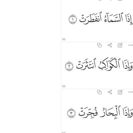
ﱁ
ﱂ
ذا السماء انفطرت ١
ﱃ
ﱄ
ِذَا ٱلسَّمَآءُ ٱنفَطَرَتْ ١
Tefsiret
Mësimet
Reflektime
82:2
ﱅ
ﱆ
اذا الكواكب انتثرت ٢
ﱇ
ﱈ
َإِذَا ٱلْكَوَاكِبُ ٱنتَثَرَتْ ٢
Tefsiret
Mësimet
Reflektime
82:3
ﱉ
اذا البحار فجرت ٣
ﱊ
ﱋ
ﱌ
َإِذَا ٱلْبِحَارُ فُجِّرَتْ ٣
Tefsiret
Mësimet
Reflektime