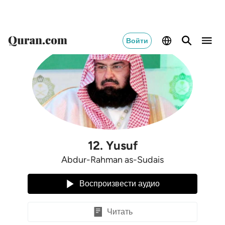
Войти
12
.
Yusuf
Abdur-Rahman as-Sudais
Воспроизвести аудио
Читать