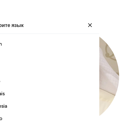
ите язык
Войти
h
ف
is
esia
no
99
.
Az-Zalzalah