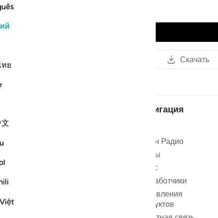
guês
Mishari Rashid al-`Afasy
кий
Воспроизвести аудио
Копировать
Читать
Скачать
ссылку
ไทย
e
Навигация
中文
м ❤️
Дом
ия, чтобы
Коран Радио
u
ться на
Чтецы
ol
О нас
саться
Разработчики
ili
ышляйте
Обновления
Việt
продуктов
Обратная связь