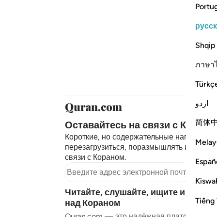
Portu
русс
Shqip
ภาษา
Türkç
اردو
简体
Оставайтесь на связи с Корано
Короткие, но содержательные напоминан
Melay
перезагрузиться, поразмышлять и остава
связи с Кораном.
Españ
Подпи
Kiswah
Читайте, слушайте, ищите и разм
Tiếng 
над Кораном
Quran.com — это надёжная платформа,