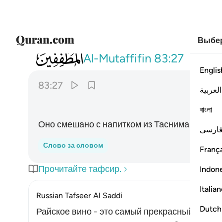
Выбер
083
ومزاجه من تسنيم ٢٧
Al-Mutaffifin
83:27
Englis
83:27
العربية
বাংলা
Оно смешано с напитком из Таснима -
ارسی
Слово за словом
França
Прочитайте тафсир.
Indon
Italia
Russian Tafseer Al Saddi
Dutch
Райское вино - это самый прекрасный и сам