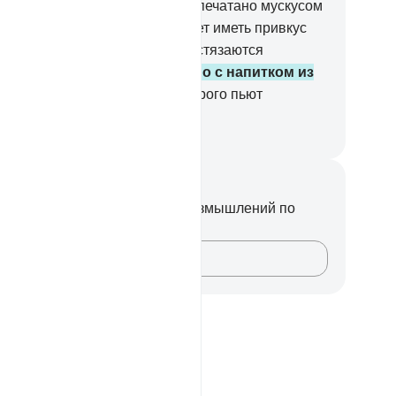
чатью его будет мускус (оно запечатано мускусом
и же последний глоток его будет иметь привкус
скуса). Пусть же ради этого состязаются
стязающиеся!
27
.
Оно смешано с напитком из
снима -
28
.
источника, из которого пьют
иближенные.
ssian Translation ( Elmir Kuliev )
метки и размышления
вас нет никаких заметок или размышлений по
ому стиху.
Зафиксируйте свои мысли…