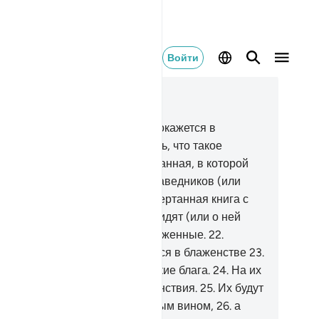
Войти
тать в контексте
ва 83, Страница 588, Джуз 30
.
Но нет! Книга благочестивых окажется в
лийюне.
19
.
Откуда ты мог знать, что такое
лийюн?
20
.
Это - книга начертанная, в которой
писаны все добрые деяния праведников (или
рховья Рая, где находится начертанная книга с
яниями праведников).
21
.
Ее видят (или о ней
дут свидетельствовать) приближенные.
22
.
истину, благочестивые окажутся в блаженстве
23
.
будут на ложах созерцать райские блага.
24
.
На их
цах ты увидишь блеск благоденствия.
25
.
Их будут
ить выдержанным запечатанным вином,
26
.
а