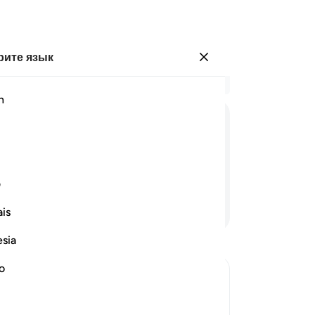
ите язык
Войти
Чи
h
Гла
18
ﲿ
ﳀ
ﳁ
ﳂ
Ил
Ил
за
ف
ве
Продолжить чтение
is
де
бу
esia
Во
и 
no
ли
ый вкусный напиток. Предполагается,
по