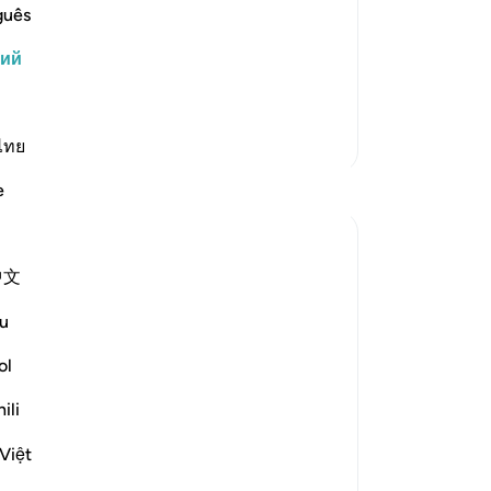
е попало что-либо, что может
пе
guês
. Согласно другому мнению,
ил
кий
му
 остается на дне сосудов, из которых
со
Та
Больше тафсиров
пр
ไทย
-
Ru
Размышления
e
За
Ola Shoubaki
У 
21 неделю назад
·
Ссылка
айа 83:27-28
中文
эт
Gems of Jannah Series
u
The word تسنيم comes from the root س ن
ol
م, the same root as سَنَم sanam - the
hump of the camel: that proud, rounded
ili
rise on its back, swollen with reserve and
Việt
quiet abundance. The root carries the
sense of elevated fullness, something ge...