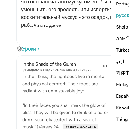
что оно запечатано мускусом, чтобы в него н
Portu
уменьшить его прелесть или испортить вкус
русс
восхитительный мускус - это осадок, который
раб…
Читать далее
Shqip
ภาษา
Уроки
Türkç
اردو
In the Shade of the Quran
31 неделю назад
·
Ссылка
айа 83:24-28
简体
In their bliss, the righteous live in mental
and physical comfort. Their faces are
Melay
radiant with unmistakable joy:
Españ
"In their faces you shall mark the glow of
Kiswah
bliss. They will be given to drink of a pure-
Tiếng 
drink, securely sealed, with a seal of
musk." (Verses 24...
Узнать больше