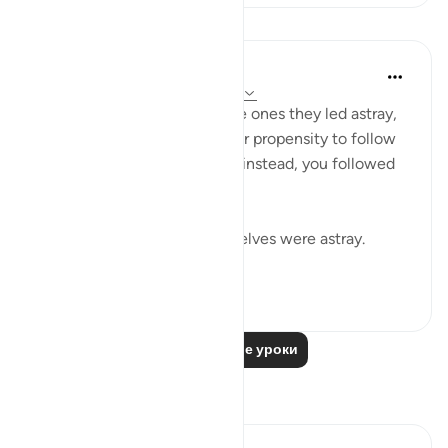
Уроки
In the Shade of the Quran
31 неделю назад
·
Ссылка
айа 37:32
The misleaders will say to the ones they led astray,
you joined us because of your propensity to follow
error. We did nothing to you; instead, you followed
us in our error:
If we led you astray, we ourselves were astray.
(Verse 32)
0
0
Читать другие уроки
Размышления