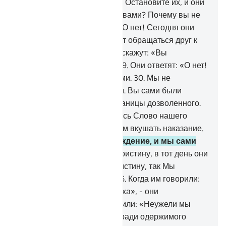
укажите им на путь в Ад.
24
.
Остановите их, и они
будут спрошены:
25
.
«Что с вами? Почему вы не
помогаете друг другу?».
26
.
О нет! Сегодня они
будут покорны.
27
.
Они будут обращаться друг к
другу с вопросами.
28
.
Они скажут: «Вы
приходили к нам справа».
29
.
Они ответят: «О нет!
Вы сами не были верующими.
30
.
Мы не
обладали властью над вами. Вы сами были
людьми, преступавшими границы дозволенного.
31
.
Относительно нас сбылось Слово нашего
Господа. Воистину, мы будем вкушать наказание.
32
.
Мы ввели вас в заблуждение, и мы сами
были заблудшими».
33
.
Воистину, в тот день они
разделят наказание.
34
.
Воистину, так Мы
поступаем с грешниками.
35
.
Когда им говорили:
«Нет божества, кроме Аллаха», - они
превозносились
36
.
и говорили: «Неужели мы
откажемся от наших богов ради одержимого