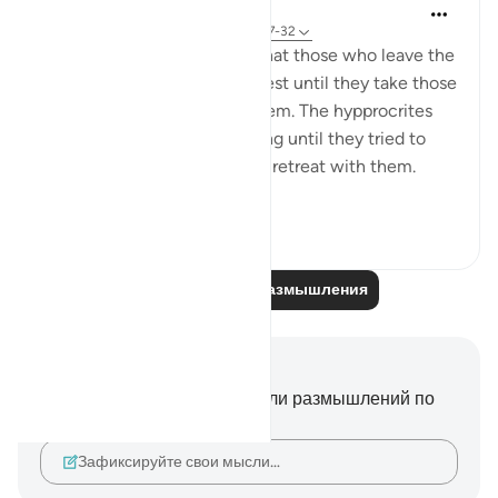
tareq abed
8 лет назад
·
Ссылка
айа 33:13, 37:27-32
One lesson to draw from is that those who leave the
obedience of Allah will not rest until they take those
who are on his obedience them. The hypprocrites
here couldnt stop at retreating until they tried to
convince the companions to retreat with them.
Maybe t...
Узнать больше
1
0
Читайте другие размышления
Заметки и размышления
У вас нет никаких заметок или размышлений по
этому стиху.
Зафиксируйте свои мысли…