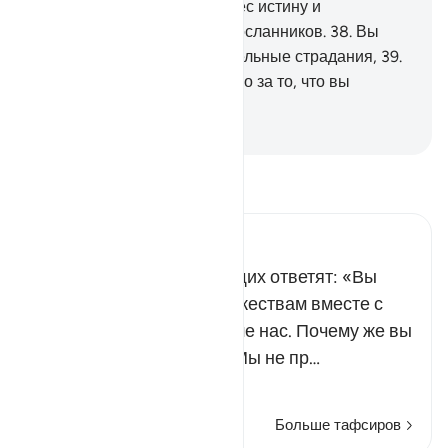
поэта?».
37
.
О нет! Он принес истину и
подтвердил правдивость посланников.
38
.
Вы
непременно вкусите мучительные страдания,
39
.
и получите воздаяние только за то, что вы
совершали.
-
Russian Translation ( Elmir Kuliev )
Прочитайте тафсир.
Russian Tafseer Al Saddi
Предводители неверующих ответят: «Вы
поклонялись ложным божествам вместе с
нами, и вы ничем не лучше нас. Почему же вы
упрекаете нас сегодня? Мы не пр…
Читать далее
Больше тафсиров