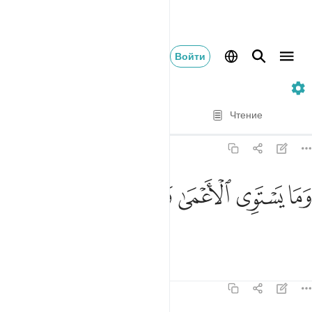
Войти
35. Fatir
Стих за стихом
Чтение
Перевод
: Эльмир Кулиев
35:19
ﱁ
ﱂ
ما يستوي الاعمى والبصير ١٩
ﱃ
ﱄ
ﱅ
َمَا يَسْتَوِى ٱلْأَعْمَىٰ وَٱلْبَصِيرُ ١٩
Не равны слепой и зрячий,
Тафсиры
Уроки
Размышления
35:20