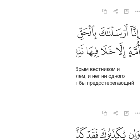
Тафсиры
Уроки
Размышления
35:24
ﱨ
ﱩ
ﱪ
ﱫ
ﱬﱭ
نا ارسلناك بالحق بشيرا ونذيرا وان من امة الا خلا فيها نذير ٢٤
ﱮ
ﱯ
ِنَّآ أَرْسَلْنَـٰكَ بِٱلْحَقِّ بَشِيرًۭا وَنَذِيرًۭا ۚ وَإِن مِّنْ أُمَّةٍ إِلَّا خَلَا فِيهَا نَذِيرٌۭ ٤
ﱰ
ﱱ
ﱲ
ﱳ
ﱴ
ﱵ
Мы послали тебя с истиной добрым вестником и
предостерегающим увещевателем, и нет ни одного
народа, к которому не приходил бы предостерегающий
увещеватель.
Тафсиры
Уроки
Размышления
35:25
ﱶ
ﱷ
ﱸ
ﱹ
ﱺ
ﱻ
ﱼ
ان يكذبوك فقد كذب الذين من قبلهم جاءتهم رسلهم بالبينات وبالزبر وبال
َإِن يُكَذِّبُوكَ فَقَدْ كَذَّبَ ٱلَّذِينَ مِن قَبْلِهِمْ جَآءَتْهُمْ رُسُلُهُم بِٱلْبَ