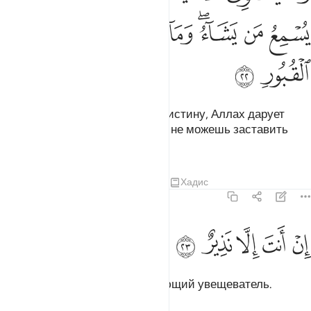
ﱘ
ﱙ
ﱚﱛ
ﱜ
ﱝ
ﱞ
ﱟ
ﱠ
ﱡ
ﱢ
Не равны живые и мертвые. Воистину, Аллах дарует
слух тому, кому пожелает, и ты не можешь заставить
слышать тех, кто в могиле.
Тафсиры
Уроки
Размышления
Хадис
35:23
ﱣ
ﱤ
ن انت الا نذير ٢٣
ﱥ
ﱦ
ﱧ
ِنْ أَنتَ إِلَّا نَذِيرٌ ٢٣
Ты - всего лишь предостерегающий увещеватель.