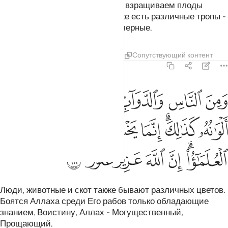
воду, посредством которой Мы взращиваем плоды
различных цветов. В горах также есть различные тропы -
белые, красные и совершенно черные.
Тафсиры
Уроки
Размышления
Сопутствующий контент
35:28
ﲥ
ﲦ
ﲧ
ﲨ
ﲩ
من الناس والدواب والانعام مختلف الوانه كذالك انما يخشى الله من عباده
َمِنَ ٱلنَّاسِ وَٱلدَّوَآبِّ وَٱلْأَنْعَـٰمِ مُخْتَلِفٌ أَلْوَٰنُهُۥ كَذَٰلِكَ ۗ إِنَّمَا يَخْشَى ٱللَّهَ 
ﲪ
ﲫﲬ
ﲭ
ﲮ
ﲯ
ﲰ
ﲱ
ﲲﲳ
ﲴ
ﲵ
ﲶ
ﲷ
ﲸ
Люди, животные и скот также бывают различных цветов.
Боятся Аллаха среди Его рабов только обладающие
знанием. Воистину, Аллах - Могущественный,
Прощающий.