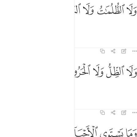
ﱆ
لا الظلمات ولا النور ٢٠
ﱇ
ﱈ
ﱉ
ﱊ
َلَا ٱلظُّلُمَـٰتُ وَلَا ٱلنُّورُ ٢٠
мраки и свет,
Тафсиры
Уроки
Размышления
35:21
ﱋ
ﱌ
لا الظل ولا الحرور ٢١
ﱍ
ﱎ
ﱏ
َلَا ٱلظِّلُّ وَلَا ٱلْحَرُورُ ٢١
тень и зной.
Тафсиры
Уроки
Размышления
35:22
ﱐ
ﱑ
ﱒ
ﱓ
ﱔﱕ
ﱖ
ﱗ
ما يستوي الاحياء ولا الاموات ان الله يسمع من يشاء وما انت بمسمع من 
َمَا يَسْتَوِى ٱلْأَحْيَآءُ وَلَا ٱلْأَمْوَٰتُ ۚ إِنَّ ٱللَّهَ يُسْمِعُ مَن يَشَآء