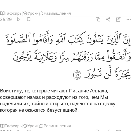
Тафсиры
Уроки
Размышления
35:29
ﲹ
ﲺ
ﲻ
ﲼ
ﲽ
ﲾ
ﲿ
ن الذين يتلون كتاب الله واقاموا الصلاة وانفقوا مما رزقناهم سرا وعلانية
ِنَّ ٱلَّذِينَ يَتْلُونَ كِتَـٰبَ ٱللَّهِ وَأَقَامُوا۟ ٱلصَّلَوٰةَ وَأَنفَقُوا۟ مِمَّا رَزَقْنَـٰهُم
ﳀ
ﳁ
ﳂ
ﳃ
ﳄ
ﳅ
ﳆ
ﳇ
ﳈ
ﳉ
Воистину, те, которые читают Писание Аллаха,
совершают намаз и расходуют из того, чем Мы
наделили их, тайно и открыто, надеются на сделку,
которая не окажется безуспешной,
Тафсиры
Уроки
Размышления