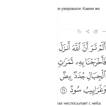
Затем Я схватил тех, которые не уверовали. Каким же
было Мое обличение!
Тафсиры
Уроки
Размышления
35:27
ﲍ
ﲎ
ﲏ
ﲐ
ﲑ
ﲒ
ﲓ
ﲔ
لم تر ان الله انزل من السماء ماء فاخرجنا به ثمرات مختلفا الوانها وم
َلَمْ تَرَ أَنَّ ٱللَّهَ أَنزَلَ مِنَ ٱلسَّمَآءِ مَآءًۭ فَأَخْرَجْنَا بِهِۦ ثَمَرَٰتٍۢ مُّخْتَلِفً
ﲕ
ﲖ
ﲗ
ﲘ
ﲙﲚ
ﲛ
ﲜ
ﲝ
ﲞ
ﲟ
ﲠ
ﲡ
ﲢ
ﲣ
ﲤ
Неужели ты не видишь, как Аллах ниспосылает с неба