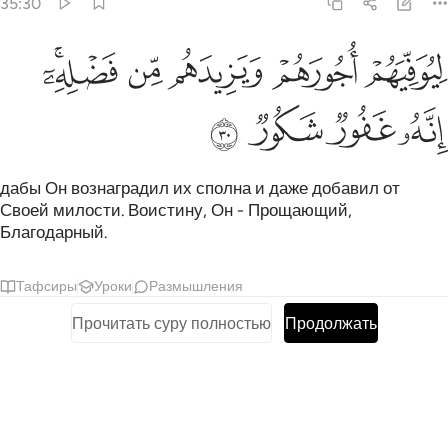
35:30
ﳊ
ﳋ
ﳌ
ﳍ
يوفيهم اجورهم ويزيدهم من فضله انه غفور شكور ٣٠
ﳎﳏ
ِيُوَفِّيَهُمْ أُجُورَهُمْ وَيَزِيدَهُم مِّن فَضْلِهِۦٓ ۚ إِنَّهُۥ غَفُورٌۭ شَكُورٌۭ ٣٠
ﳐ
ﳑ
ﳒ
ﳓ
дабы Он вознаградил их сполна и даже добавил от
Своей милости. Воистину, Он - Прощающий,
Благодарный.
Тафсиры
Уроки
Размышления
Прочитать суру полностью
Продолжать