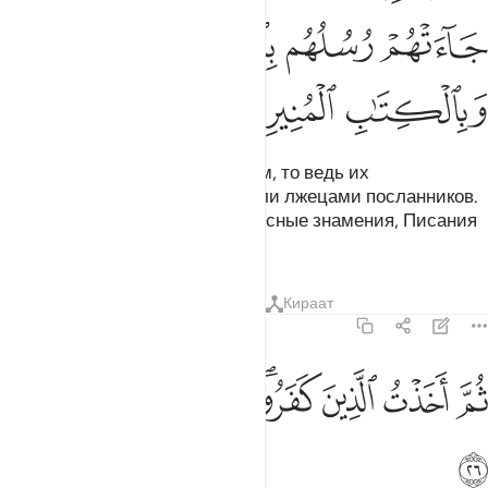
ﱽ
ﱾ
ﱿ
ﲀ
ﲁ
ﲂ
ﲃ
Если они не сочли тебя лжецом, то ведь их
предшественники также считали лжецами посланников.
Их посланники приносили им ясные знамения, Писания
и освещающую книгу.
Тафсиры
Уроки
Размышления
Кираат
35:26
ﲄ
ﲅ
ﲆ
ﲇﲈ
م اخذت الذين كفروا فكيف كان نكير ٢٦
ﲉ
ﲊ
ﲋ
ُمَّ أَخَذْتُ ٱلَّذِينَ كَفَرُوا۟ ۖ فَكَيْفَ كَانَ نَكِيرِ ٢٦
ﲌ