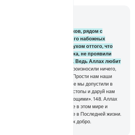
Читать в контексте
Глава 3, Страница 68, Джуз 4
146
.
Сколько было пророков, рядом с
которыми сражалось много набожных
верующих! Они не пали духом оттого, что
постигло их на пути Аллаха, не проявили
слабости и не смирились. Ведь Аллах любит
терпеливых.
147
.
Они не произносили ничего,
кроме слов: «Господь наш! Прости нам наши
грехи и излишества, которые мы допустили в
нашем деле, утверди наши стопы и даруй нам
победу над людьми неверующими».
148
.
Аллах
даровал им вознаграждение в этом мире и
прекрасное вознаграждение в Последней жизни.
Ведь Аллах любит творящих добро.
-
Russian Translation ( Elmir Kuliev )