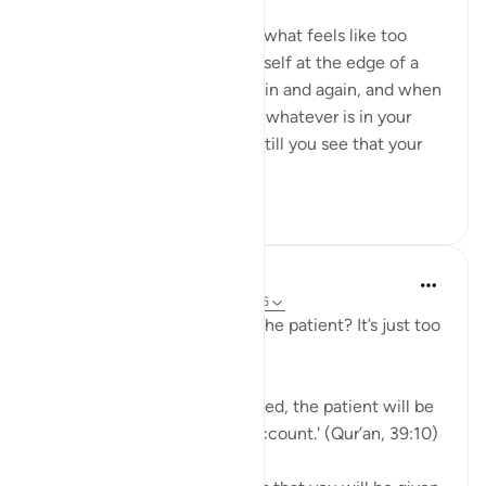
4 года назад
·
Ссылка
айа 3:146
When a hardship goes on for what feels like too
long, and when you find yourself at the edge of a
breaking point, again and again and again, and when
you feel you have exhausted whatever is in your
means to help yourself, and still you see that your
ordeal is ...
Узнать больше
29
2
J Yousef
5 лет назад
·
Ссылка
айа 39:10, 3:146
Why should I aspire to be of the patient? It’s just too
hard!
Allah says in the Qur’an: 'Indeed, the patient will be
given their reward without account.' (Qur’an, 39:10)