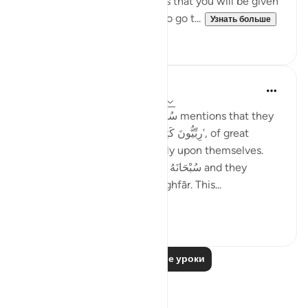
Subhan’Allah, at-Tabari states that you will be given
your reward without having to go t...
Узнать больше
10
4
Taimiyyah Zubair
4 года назад
·
Ссылка
айа 3:146-147
Notice how Allah سُبْحَانَهُ وَتَعَالَىٰ mentions that they
were so many; they were, ‘رِبِّيُّونَ كَثِير’, of great
numbers. Yet, they did not rely upon themselves.
They relied upon Allah سُبْحَانَهُ وَتَعَالَىٰ and they
combined patience with ’Istighfār. This...
Узнать больше
45
1
Читать другие уроки
Размышления