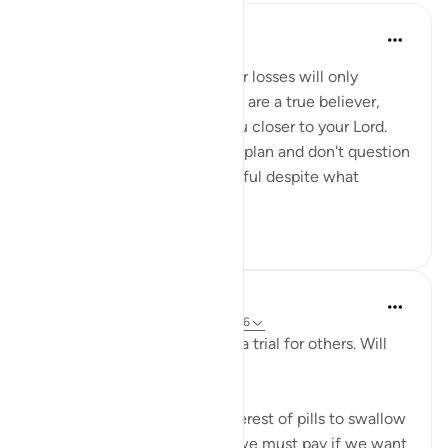
Sheenam Riyaz
2 года назад
·
Ссылка
айа 3:146
If you are a true believer, your losses will only
strengthen your imaan. If you are a true believer,
your losses will only bring you closer to your Lord.
When you trust Allah and his plan and don't question
his wisdom, you will be grateful despite what
calamit...
Узнать больше
9
2
Salah Sheikh
5 лет назад
·
Ссылка
айа 25:20, 3:146
'We have made some of you a trial for others. Will
you ˹not then˺ be patient?'
This is perhaps the most bitterest of pills to swallow
in this life but it is the price we must pay if we want