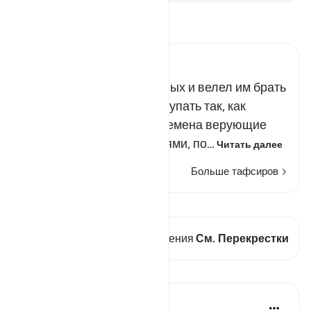
Прочитайте тафсир.
Russian Tafseer Al Saddi
Аллах утешил правоверных и велел им брать
пример с пророков и поступать так, как
поступали они. Во все времена верующие
сталкивались с трудностями, по…
Читать далее
Больше тафсиров
Просмотреть кираат
В этом стихе есть 2 Пересечения
См. Перекрестки
Уроки
Taimiyyah Zubair