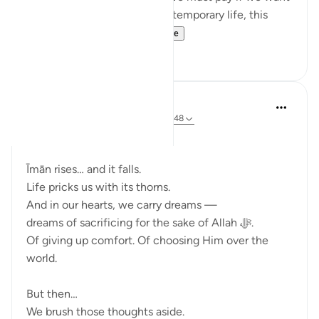
the best in the afterlife. This temporary life, this
fleeting existe...
Узнать больше
17
0
Ali Ali
в прошлом году
·
Ссылка
айа 3:143-148
Bismillāh.
Īmān rises… and it falls.
Life pricks us with its thorns.
And in our hearts, we carry dreams —
dreams of sacrificing for the sake of Allah ﷻ.
Of giving up comfort. Of choosing Him over the
world.
But then…
We brush those thoughts aside.