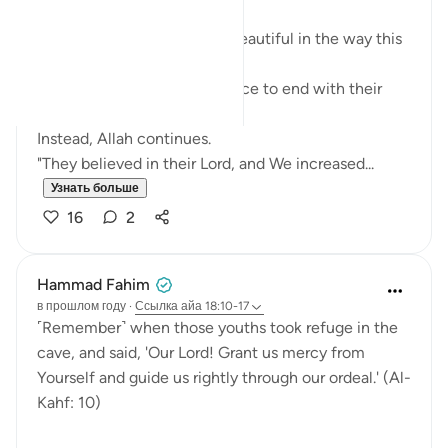
There is something quietly beautiful in the way this
ayah unfolds.
We might expect the sentence to end with their
belief.
Instead, Allah continues.
"They believed in their Lord, and We increased...
Узнать больше
16
2
Hammad Fahim
в прошлом году
·
Ссылка
айа 18:10-17
˹Remember˺ when those youths took refuge in the
cave, and said, 'Our Lord! Grant us mercy from
Yourself and guide us rightly through our ordeal.' (Al-
Kahf: 10)