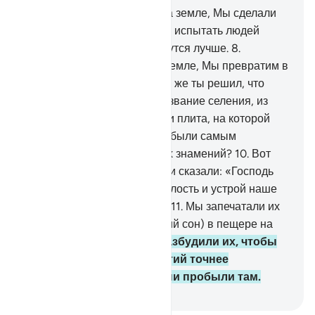
7
.
Воистину, все, что есть на земле, Мы сделали
украшением для нее, чтобы испытать людей
ивыявить, чьи деяния окажутся лучше.
8
.
Воистину, все, что есть на земле, Мы превратим в
безжизненный песок.
9
.
Или же ты решил, что
люди пещеры и Ракима (название селения, из
которого вышли юноши, или плита, на которой
были начертаны их имена) были самым
удивительным среди Наших знамений?
10
.
Вот
юноши укрылись в пещере и сказали: «Господь
наш! Даруй нам от Себя милость и устрой наше
дело наилучшим образом».
11
.
Мы запечатали их
уши (погрузили их в глубокий сон) в пещере на
много лет.
12
.
Потом Мы разбудили их, чтобы
узнать, какая из двух партий точнее
подсчитает, какой срок они пробыли там.
-
Russian Translation ( Elmir Kuliev )