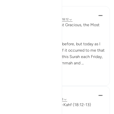
Размышления
Razia Zahra
4 года назад
·
Ссылка
айа 18:2, 18:7, 18:12
In the Name of Allah the Most Gracious, the Most
Compassionate,
I have written slightly similar before, but today as I
was listening to Surah Al Kahf it occurred to me that
we are encouraged to recite this Surah each Friday,
men (and women) attend Jummah and ...
Узнать больше
19
3
ekaterina myachina
3 недели назад
·
Ссылка
айа 18:12-13
Friday Reflection — Surah al-Kahf (18:12-13)
The Quieter Miracle