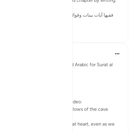
in surah al-Kahf. He began this chapter by writing:
ففيها آيات بينات وفوائد متعددة : منها: أن قصة أصحاب
الكهف و...
Узнать больше
3
0
Fadel Soliman
6 лет назад
·
Ссылка
айа 18:10-15
Taddabor (Pondering) Beyond Arabic for Surat al
Kahf 10-15
https://youtu.be/lbqgJstj2UI
Questions answered in this video:
- Is the persecution of the fellows of the cave
uncommon, or a 'wonder'?
- How can we remain young at heart, even as we
age physically?