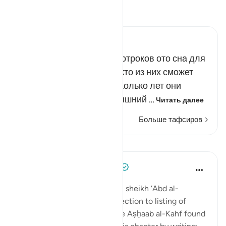
Прочитайте тафсир.
Russian Tafseer Al Saddi
Аллах пробудил спящих отроков ото сна для
того, чтобы выяснилось, кто из них сможет
правильно подсчитать, сколько лет они
провели в пещере. Всевышний …
Читать далее
Больше тафсиров
Уроки
Tulayhah Tafsir Translations
5 лет назад
·
Ссылка
айа 18:9-26
In his book of thematic tafsir, sheikh ‘Abd al-
Rahman al-Sa’di devoted a section to listing of
benefits from the story of the Aṣḥaab al-Kahf found