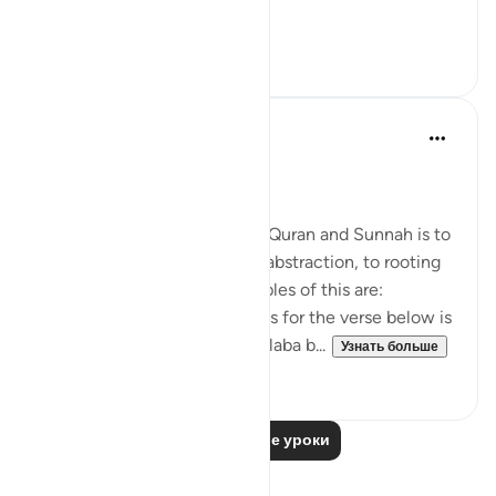
...
Узнать больше
6
0
Salah Soltan
8 лет назад
·
Ссылка
айа 18:1-110
Applicable Research Only
The general approach of the Quran and Sunnah is to
move away from theory and abstraction, to rooting
and application. Some examples of this are:
1. One of the reported reasons for the verse below is
that Maaz bin Jabal and Thaalaba b...
Узнать больше
9
2
Читать другие уроки