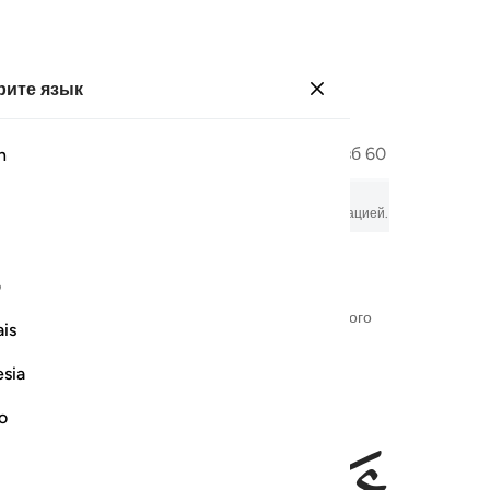
ите язык
Войти
Страница
599
Джуз
30
/
Хизб
60
h
ие
м, аудиозаписью, пословным толкованием и транслитерацией.
ف
Во имя Аллаха — Милостивого, Милосердного
is
esia
no