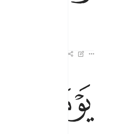
ﲃ
ﲄ
يوميذ تحدث اخبارها ٤
يَوْمَئِذٍۢ تُحَدِّثُ أَخْبَارَهَا ٤