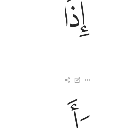
ﱵ
ﱶ
ﱺ
ﱻ
واخرجت الارض اثقالها ٢
وَأَخْرَجَتِ ٱلْأَرْضُ أَثْقَالَهَا ٢