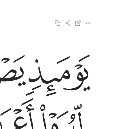
ﲌ
ﲍ
يوميذ يصدر الناس اشتاتا ليروا اعمالهم ٦
يَوْمَئِذٍۢ يَصْدُرُ ٱلنَّاسُ أَشْتَاتًۭا لِّيُرَوْا۟ أَعْمَـٰلَهُمْ ٦