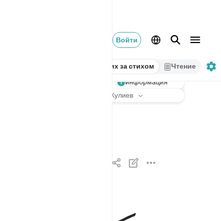
Войти
Стих за стихом
Чтение
информация
Слушать
Перевод
: Эльмир Кулиев
اذا زلزلت الارض زلزالها ١
إِذَا زُلْزِلَتِ ٱلْأَرْضُ زِلْزَالَهَا ١