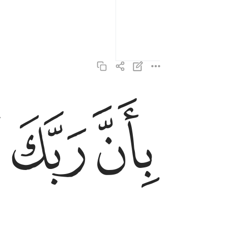
ﲇ
ﲈ
ﲉ
بان ربك اوحى لها ٥
بِأَنَّ رَبَّكَ أَوْحَىٰ لَهَا ٥