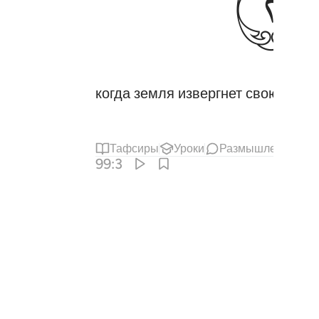
когда земля извергнет свою ношу
Тафсиры
Уроки
Размышления
99:3