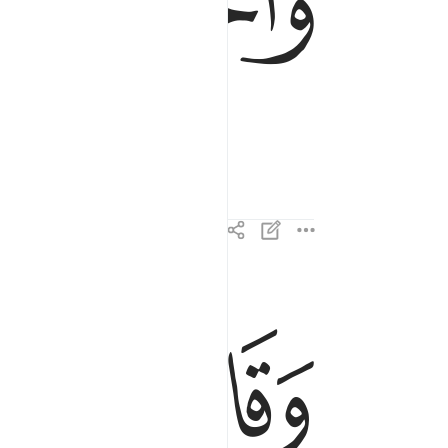
ﱾ
ﱿ
وقال الانسان ما لها ٣
وَقَالَ ٱلْإِنسَـٰنُ مَا لَهَا ٣