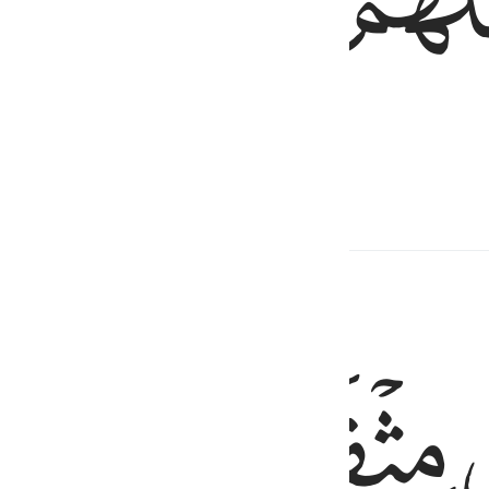
ﲒ
 чтобы им показали их деяния.
адис
ﲕ
ﲖ
ﲗ