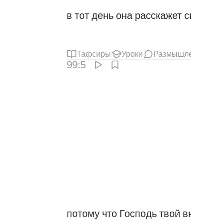
в тот день она расскажет свои из
Тафсиры
Уроки
Размышления
99:5
потому что Господь твой внушит е