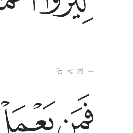
ﲐ
ﲑ
ﲓ
ﲔ
فمن يعمل مثقال ذرة خيرا يره ٧
فَمَن يَعْمَلْ مِثْقَالَ ذَرَّةٍ خَيْرًۭا يَرَهُۥ ٧