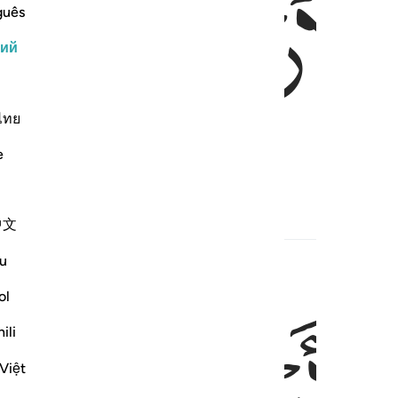
ﱷ
ﱸ
guês
кий
ไทย
e
ясений,
中文
u
ol
ﱼ
ili
Việt