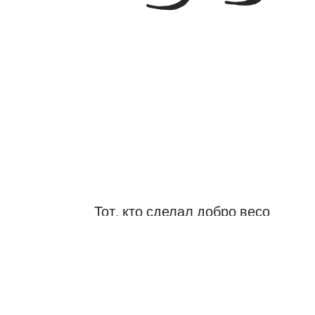
Тот, кто сделал добро весом в ме
Тафсиры
Уроки
Размышления
Х
99:8