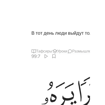
В тот день люди выйдут толпами,
Тафсиры
Уроки
Размышления
Х
99:7
ﲘ