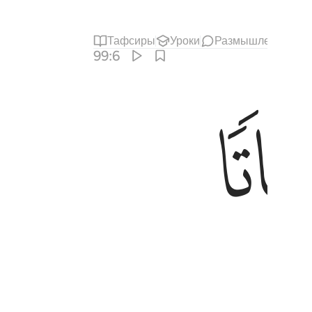
Тафсиры
Уроки
Размышления
99:6