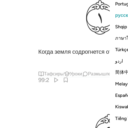
ﱹ
Portu
русс
Shqip
ภาษา
Türkç
Когда земля содрогнется от сотр
اردو
简体
Тафсиры
Уроки
Размышления
99:2
Melay
Españ
ﱽ
Kiswah
Tiếng 