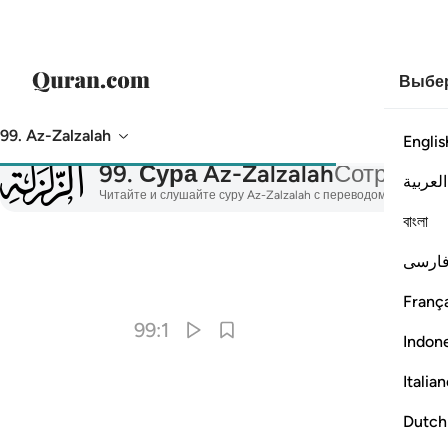
Выбер
99. Az-Zalzalah
Englis
099
99
.
Сура Az-Zalzalah
Сотрясен
العربية
Читайте и слушайте суру Az-Zalzalah с переводом, тафсиро
বাংলা
ارسی
França
99:1
Indon
Italia
Dutch