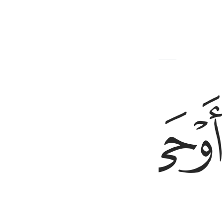
вестия,
ﲊ
ﲋ
й это.