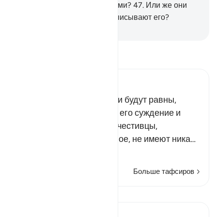
обременены обязательствами?
47
.
Или же они
владеют сокровенным и записывают его?
-
Russian Translation ( Elmir Kuliev )
Прочитайте тафсир.
Russian Tafseer Al Saddi
Всякий, кто решил, что они будут равны,
глубоко ошибся. Скверно его суждение и
неверно его решение! Нечестивцы,
предположившие подобное, не имеют ника…
Читать далее
Больше тафсиров
Уроки
In the Shade of the Quran