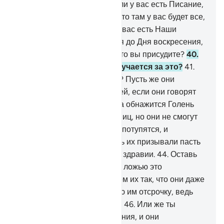
вами? Как вы судите?
37
.
Или у вас есть Писание,
из которого вы узнали,
38
.
что там у вас будет все,
что вы выберете?
39
.
Или у вас есть Наши
клятвы, которые сохранятся до Дня воскресения,
о том, что у вас будет все, что вы присудите?
40
.
Спроси их, кто из них поручается за это?
41
.
Или у них есть сотоварищи? Пусть же они
приведут своих сотоварищей, если они говорят
правду!
42
.
В тот день, когда обнажится Голень
Аллаха, их призовут пасть ниц, но они не смогут
сделать этого.
43
.
Их взоры потупятся, и
унижение покроет их. А ведь их призывали пасть
ниц, когда они пребывали в здравии.
44
.
Оставь
же Меня с теми, кто считает ложью это
повествование. Мы завлечем их так, что они даже
не осознают этого.
45
.
Я даю им отсрочку, ведь
хитрость Моя несокрушима.
46
.
Или же ты
просишь у них вознаграждения, и они