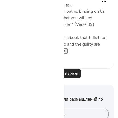
31 неделю назад
·
Ссылка
айа 68:39-40
"Or have you received solemn oaths, binding on Us
till the Day of Resurrection, that you will get
whatever you yourselves decide?" (Verse 39)
If the unbelievers do not have a book that tells them
that those who submit to God and the guilty are
treated in the ...
Узнать больше
0
0
Читать другие уроки
Заметки и размышления
У вас нет никаких заметок или размышлений по
этому стиху.
Зафиксируйте свои мысли…