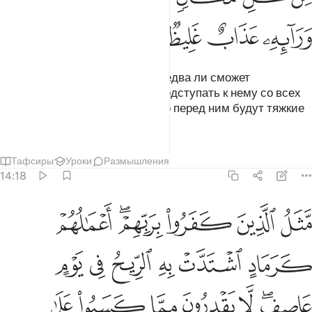
ﲯ
ﲰ
ﲱ
ﲲ
Он будет пить ее глотками, но едва ли сможет
проглотить ее. Смерть будет подступать к нему со всех
сторон, однако он не умрет, ибо перед ним будут тяжкие
мучения.
Тафсиры
Уроки
Размышления
14:18
ﲳ
ﲴ
ﲵ
ﲶﲷ
ﲸ
ثل الذين كفروا بربهم اعمالهم كرماد اشتدت به الريح في يوم عاصف لا 
َّثَلُ ٱلَّذِينَ كَفَرُوا۟ بِرَبِّهِمْ ۖ أَعْمَـٰلُهُمْ كَرَمَادٍ ٱشْتَدَّتْ بِهِ ٱ
ﲹ
ﲺ
ﲻ
ﲼ
ﲽ
ﲾ
ﲿﳀ
ﳁ
ﳂ
ﳃ
ﳄ
ﳅ