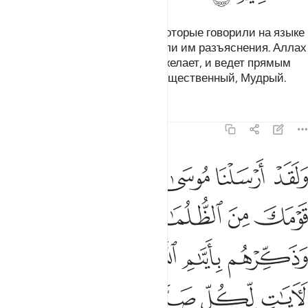
Мы отправляли посланников, которые говорили на языке
своего народа, чтобы они давали им разъяснения. Аллах
вводит в заблуждение, кого пожелает, и ведет прямым
путем, кого пожелает. Он - Могущественный, Мудрый.
Тафсиры
Уроки
Размышления
14:5
ﲜ
ﲝ
ﲞ
ﲟ
ﲠ
ﲡ
لقد ارسلنا موسى باياتنا ان اخرج قومك من الظلمات الى النور وذكرهم ب
َلَقَدْ أَرْسَلْنَا مُوسَىٰ بِـَٔايَـٰتِنَآ أَنْ أَخْرِجْ قَوْمَكَ مِنَ ٱلظُّلُمَـٰتِ إِلَى ٱلنُّورِ وَذَ
ﲢ
ﲣ
ﲤ
ﲥ
ﲦ
ﲧ
ﲨ
ﲩﲪ
ﲫ
ﲬ
ﲭ
ﲮ
ﲯ
ﲰ
ﲱ
ﲲ