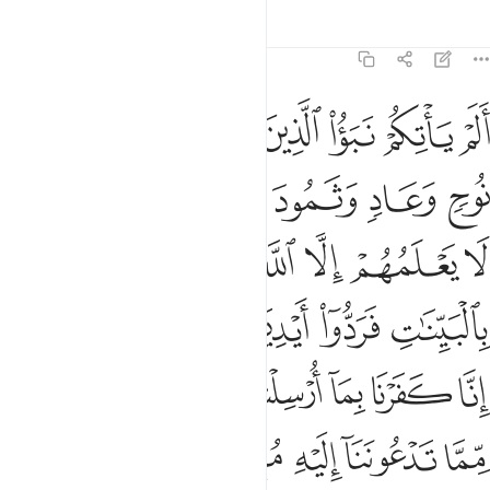
Тафсиры
Уроки
Размышления
14:9
ﱸ
ﱹ
ﱺ
ﱻ
ﱼ
ﱽ
ﱾ
لم ياتكم نبا الذين من قبلكم قوم نوح وعاد وثمود والذين من بعدهم لا يعل
َلَمْ يَأْتِكُمْ نَبَؤُا۟ ٱلَّذِينَ مِن قَبْلِكُمْ قَوْمِ نُوحٍۢ وَعَادٍۢ وَثَمُودَ ۛ وَٱلَّذِينَ مِنۢ بَعْ
ﱿ
ﲀ
ﲁ
ﲂ
ﲃ
ﲄ
ﲅ
ﲆ
ﲇ
ﲈﲉ
ﲊ
ﲋ
ﲌ
ﲍ
ﲎ
ﲏ
ﲐ
ﲑ
ﲒ
ﲓ
ﲔ
ﲕ
ﲖ
ﲗ
ﲘ
ﲙ
ﲚ
ﲛ
ﲜ
ﲝ
ﲞ