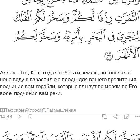
ﲶ
ﲷ
ﲸﲹ
ﲺ
ﲻ
ﲼ
ﲽ
ﲾ
ﲿ
ﳀﳁ
ﳂ
ﳃ
ﳄ
ﳅ
Аллах - Тот, Кто создал небеса и землю, ниспослал с
неба воду и взрастил ею плоды для вашего пропитания,
подчинил вам корабли, которые плывут по морям по Его
воле, подчинил вам реки,
Тафсиры
Уроки
Размышления
14:33
ﳆ
ﳇ
ﳈ
ﳉ
ﳊﳋ
سخر لكم الشمس والقمر دايبين وسخر لكم الليل والنهار ٣٣
ﳌ
َسَخَّرَ لَكُمُ ٱلشَّمْسَ وَٱلْقَمَرَ دَآئِبَيْنِ ۖ وَسَخَّرَ لَكُمُ ٱلَّيْلَ وَٱلنَّهَارَ ٣٣