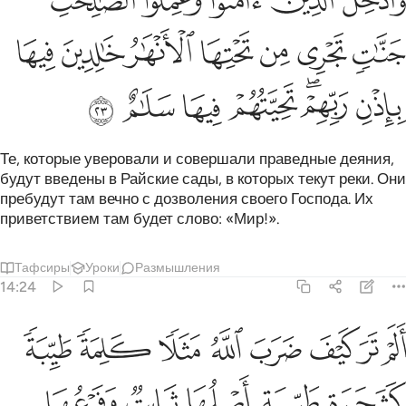
ﲭ
ﲮ
ﲯ
ﲰ
ﲱ
َأُدْخِلَ ٱلَّذِينَ ءَامَنُوا۟ وَعَمِلُوا۟ ٱلصَّـٰلِحَـٰتِ جَنَّـٰتٍۢ تَجْرِى مِن تَحْتِهَا ٱلْأَنْهَـٰرُ خَـٰلِدِينَ 
ﲲ
ﲳ
ﲴ
ﲵ
ﲶ
ﲷ
ﲸ
ﲹ
ﲺﲻ
ﲼ
ﲽ
ﲾ
ﲿ
Те, которые уверовали и совершали праведные деяния,
будут введены в Райские сады, в которых текут реки. Они
пребудут там вечно с дозволения своего Господа. Их
приветствием там будет слово: «Мир!».
Тафсиры
Уроки
Размышления
14:24
ﳀ
ﳁ
ﳂ
ﳃ
ﳄ
ﳅ
ﳆ
ﳇ
لم تر كيف ضرب الله مثلا كلمة طيبة كشجرة طيبة اصلها ثابت وفرعها ف
َلَمْ تَرَ كَيْفَ ضَرَبَ ٱللَّهُ مَثَلًۭا كَلِمَةًۭ طَيِّبَةًۭ كَشَجَرَةٍۢ طَيِّ
ﳈ
ﳉ
ﳊ
ﳋ
ﳌ