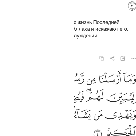
ﲅ
которые предпочитают мирскую жизнь Последней
жизни, сбивают других с пути Аллаха и искажают его.
Они пребывают в глубоком заблуждении.
Тафсиры
Уроки
Размышления
14:4
ﲆ
ﲇ
ﲈ
ﲉ
ﲊ
ﲋ
ﲌ
ما ارسلنا من رسول الا بلسان قومه ليبين لهم فيضل الله من يشاء ويهد
َمَآ أَرْسَلْنَا مِن رَّسُولٍ إِلَّا بِلِسَانِ قَوْمِهِۦ لِيُبَيِّنَ لَهُمْ ۖ فَيُضِلُّ
ﲍ
ﲎﲏ
ﲐ
ﲑ
ﲒ
ﲓ
ﲔ
ﲕ
ﲖﲗ
ﲘ
ﲙ
ﲚ
ﲛ