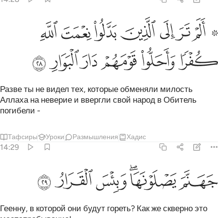
ﱲ ﱳ
ﱴ
ﱵ
ﱶ
ﱷ
ﱸ
ﱹ
۞ لم تر الى الذين بدلوا نعمت الله كفرا واحلوا قومهم دار البوار ٢٨
َلَمْ تَرَ إِلَى ٱلَّذِينَ بَدَّلُوا۟ نِعْمَتَ ٱللَّهِ كُفْرًۭا وَأَحَلُّوا۟ قَوْم
ﱺ
ﱻ
ﱼ
ﱽ
ﱾ
ﱿ
Разве ты не видел тех, которые обменяли милость
Аллаха на неверие и ввергли свой народ в Обитель
погибели -
Тафсиры
Уроки
Размышления
Хадис
14:29
ﲀ
هنم يصلونها وبيس القرار ٢٩
ﲁﲂ
ﲃ
ﲄ
ﲅ
َهَنَّمَ يَصْلَوْنَهَا ۖ وَبِئْسَ ٱلْقَرَارُ ٢٩
Геенну, в которой они будут гореть? Как же скверно это