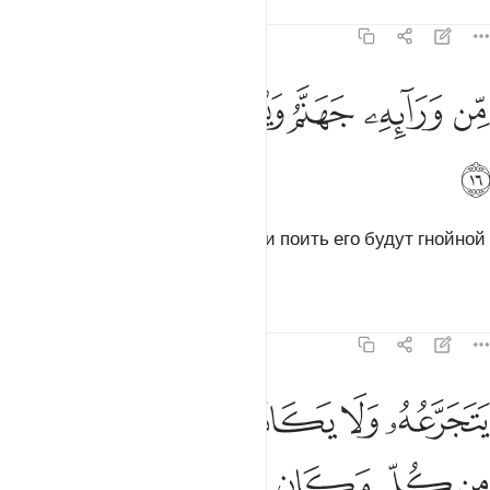
Тафсиры
Уроки
Размышления
14:16
ﲙ
ﲚ
ﲛ
ن ورايه جهنم ويسقى من ماء صديد ١٦
ﲜ
ﲝ
ﲞ
ﲟ
ِّن وَرَآئِهِۦ جَهَنَّمُ وَيُسْقَىٰ مِن مَّآءٍۢ صَدِيدٍۢ ١٦
ﲠ
А впереди его ожидает Геенна, и поить его будут гнойной
водой.
Тафсиры
Уроки
Размышления
14:17
ﲡ
ﲢ
ﲣ
ﲤ
ﲥ
ﲦ
تجرعه ولا يكاد يسيغه وياتيه الموت من كل مكان وما هو بميت ومن وراي
َتَجَرَّعُهُۥ وَلَا يَكَادُ يُسِيغُهُۥ وَيَأْتِيهِ ٱلْمَوْتُ مِن كُلِّ مَكَانٍۢ وَمَا هُوَ بِمَيِّ
ﲧ
ﲨ
ﲩ
ﲪ
ﲫ
ﲬﲭ
ﲮ