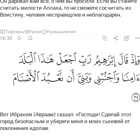
Он даровал вам все, о чем вы просили. Если вы станете
считать милости Аллаха, то не сможете сосчитать их.
Воистину, человек несправедлив и неблагодарен.
Тафсиры
Уроки
Размышления
14:35
ﱓ
ﱔ
ﱕ
ﱖ
ﱗ
ﱘ
ﱙ
اذ قال ابراهيم رب اجعل هاذا البلد امنا واجنبني وبني ان نعبد الاصنام ٣٥
َإِذْ قَالَ إِبْرَٰهِيمُ رَبِّ ٱجْعَلْ هَـٰذَا ٱلْبَلَدَ ءَامِنًۭا وَٱجْنُبْنِى وَبَن
ﱚ
ﱛ
ﱜ
ﱝ
ﱞ
ﱟ
ﱠ
Вот Ибрахим (Авраам) сказал: «Господи! Сделай этот
город безопасным и убереги меня и моих сыновей от
поклонения идолам.