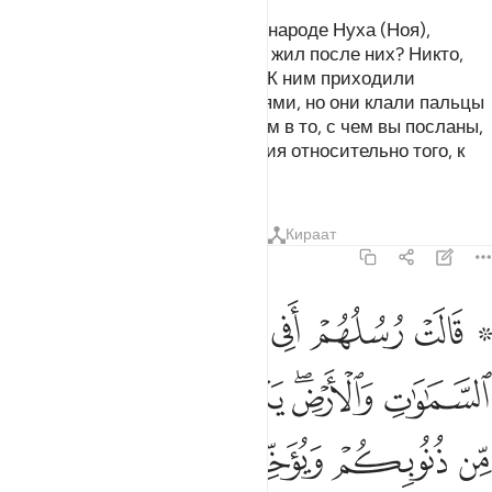
Разве до вас не дошли вести о народе Нуха (Ноя),
адитах и самудянах? И тех, кто жил после них? Никто,
кроме Аллаха, не ведает о них. К ним приходили
посланники с ясными знамениями, но они клали пальцы
в рот и говорили: «Мы не веруем в то, с чем вы посланы,
и нас терзают смутные сомнения относительно того, к
чему вы призываете».
Тафсиры
Уроки
Размышления
Кираат
14:10
ﲟ ﲠ
ﲡ
ﲢ
ﲣ
ﲤ
ﲥ
الت رسلهم افي الله شك فاطر السماوات والارض يدعوكم ليغفر لكم من ذن
َالَتْ رُسُلُهُمْ أَفِى ٱللَّهِ شَكٌّۭ فَاطِرِ ٱلسَّمَـٰوَٰتِ وَٱلْأَرْضِ ۖ يَدْعُوكُمْ لِيَغْفِرَ 
ﲦ
ﲧﲨ
ﲩ
ﲪ
ﲫ
ﲬ
ﲭ
ﲮ
ﲯ
ﲰ
ﲱﲲ