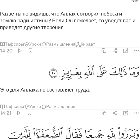
Разве ты не видишь, что Аллах сотворил небеса и
землю ради истины? Если Он пожелает, то уведет вас и
приведет другие творения.
Тафсиры
Уроки
Размышления
Кираат
14:20
ﱑ
ﱒ
ﱓ
ما ذالك على الله بعزيز ٢٠
ﱔ
ﱕ
ﱖ
َمَا ذَٰلِكَ عَلَى ٱللَّهِ بِعَزِيزٍۢ ٢٠
Это для Аллаха не составляет труда.
Тафсиры
Уроки
Размышления
14:21
ﱗ
ﱘ
ﱙ
ﱚ
ﱛ
ﱜ
برزوا لله جميعا فقال الضعفاء للذين استكبروا انا كنا لكم تبعا فهل انت
َبَرَزُوا۟ لِلَّهِ جَمِيعًۭا فَقَالَ ٱلضُّعَفَـٰٓؤُا۟ لِلَّذِينَ ٱسْتَكْبَرُوٓا۟ إِنَّا كُنَّا لَكُمْ 