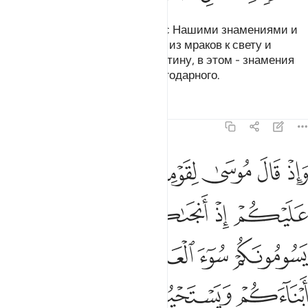
Мы отправили Мусу (Моисея) с Нашими знамениями и
повелели: «Выведи свой народ из мраков к свету и
напомни им дни Аллаха». Воистину, в этом - знамения
для каждого терпеливого и благодарного.
Тафсиры
Уроки
Размышления
14:6
ﱁ
ﱂ
ﱃ
ﱄ
ﱅ
ﱆ
ﱇ
اذ قال موسى لقومه اذكروا نعمة الله عليكم اذ انجاكم من ال فرعون
َإِذْ قَالَ مُوسَىٰ لِقَوْمِهِ ٱذْكُرُوا۟ نِعْمَةَ ٱللَّهِ عَلَيْكُمْ إِذْ أَنجَىٰكُم مِّنْ ءَالِ فِر
ﱈ
ﱉ
ﱊ
ﱋ
ﱌ
ﱍ
ﱎ
ﱏ
ﱐ
ﱑ
ﱒ
ﱓ
ﱔﱕ
ﱖ