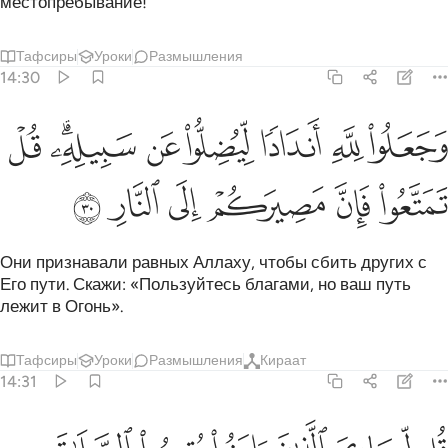
местопребывание!
Тафсиры
Уроки
Размышления
14:30
ﲆ
ﲇ
ﲈ
ﲉ
ﲊ
ﲋﲌ
جعلوا لله اندادا ليضلوا عن سبيله قل تمتعوا فان مصيركم الى النار ٣٠
ﲍ
َجَعَلُوا۟ لِلَّهِ أَندَادًۭا لِّيُضِلُّوا۟ عَن سَبِيلِهِۦ ۗ قُلْ تَمَتَّعُوا۟ ف
ﲎ
ﲏ
ﲐ
ﲑ
ﲒ
ﲓ
Они признавали равных Аллаху, чтобы сбить других с
Его пути. Скажи: «Пользуйтесь благами, но ваш путь
лежит в Огонь».
Тафсиры
Уроки
Размышления
Кираат
14:31
ل لعبادي الذين امنوا يقيموا الصلاة وينفقوا مما رزقناهم سرا وعلانية من 