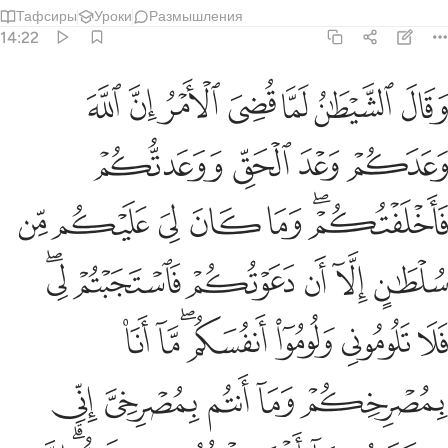
Тафсиры
Уроки
Размышления
14:22
ﱼ
ﱽ
ﱾ
ﱿ
ﲀ
ﲁ
ﲂ
قال الشيطان لما قضي الامر ان الله وعدكم وعد الحق ووعدتكم فاخلفت
َقَالَ ٱلشَّيْطَـٰنُ لَمَّا قُضِىَ ٱلْأَمْرُ إِنَّ ٱللَّهَ وَعَدَكُمْ وَعْدَ ٱلْحَقِّ وَوَعَدتُّكُمْ 
ﲃ
ﲄ
ﲅ
ﲆ
ﲇﲈ
ﲉ
ﲊ
ﲋ
ﲌ
ﲍ
ﲎ
ﲏ
ﲐ
ﲑ
ﲒ
ﲓﲔ
ﲕ
ﲖ
ﲗ
ﲘﲙ
ﲚ
ﲛ
ﲜ
ﲝ
ﲞ
ﲟ
ﲠ