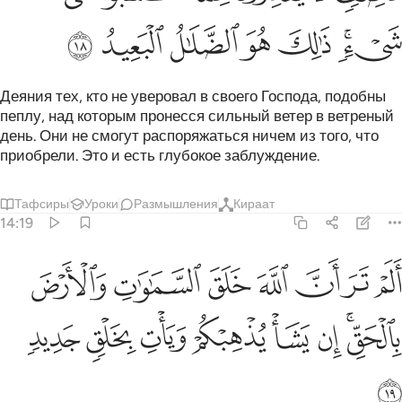
ﳆﳇ
ﳈ
ﳉ
ﳊ
ﳋ
ﳌ
Деяния тех, кто не уверовал в своего Господа, подобны
пеплу, над которым пронесся сильный ветер в ветреный
день. Они не смогут распоряжаться ничем из того, что
приобрели. Это и есть глубокое заблуждение.
Тафсиры
Уроки
Размышления
Кираат
14:19
ﱁ
ﱂ
ﱃ
ﱄ
ﱅ
ﱆ
ﱇ
لم تر ان الله خلق السماوات والارض بالحق ان يشا يذهبكم ويات بخلق جد
َلَمْ تَرَ أَنَّ ٱللَّهَ خَلَقَ ٱلسَّمَـٰوَٰتِ وَٱلْأَرْضَ بِٱلْحَقِّ ۚ إِن يَشَأْ يُذْهِبْكُمْ وَيَأْ
ﱈﱉ
ﱊ
ﱋ
ﱌ
ﱍ
ﱎ
ﱏ
ﱐ