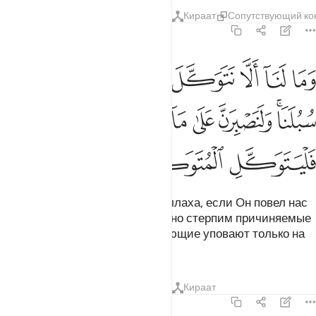
Тафсиры
Уроки
Размышления
Кираат
Сопутствующий ко
14:12
ﱡ
ﱢ
ﱣ
ﱤ
ﱥ
ﱦ
ﱧ
ﱨ
ما لنا الا نتوكل على الله وقد هدانا سبلنا ولنصبرن على ما اذيتمونا وعلى 
َمَا لَنَآ أَلَّا نَتَوَكَّلَ عَلَى ٱللَّهِ وَقَدْ هَدَىٰنَا سُبُلَنَا ۚ وَلَنَصْبِرَنَّ
ﱩﱪ
ﱫ
ﱬ
ﱭ
ﱮﱯ
ﱰ
ﱱ
ﱲ
ﱳ
ﱴ
Отчего же нам не уповать на Аллаха, если Он повел нас
нашими путями? Мы непременно стерпим причиняемые
вами мучения. Пусть же уповающие уповают только на
Аллаха!».
Тафсиры
Уроки
Размышления
Кираат
14:13