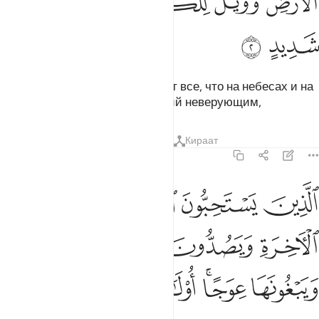
ﱬﱭ
ﱮ
ﱯ
ﱰ
ﱱ
ﱲ
ﱳ
Аллаха, Которому принадлежит все, что на небесах и на
земле. Горе от тяжких страданий неверующим,
Тафсиры
Уроки
Размышления
Кираат
14:3
ﱴ
ﱵ
ﱶ
ﱷ
ﱸ
لذين يستحبون الحياة الدنيا على الاخرة ويصدون عن سبيل الله ويبغونها 
لَّذِينَ يَسْتَحِبُّونَ ٱلْحَيَوٰةَ ٱلدُّنْيَا عَلَى ٱلْـَٔاخِرَةِ وَيَصُدُّونَ عَن سَبِيلِ ٱللَّهِ 
ﱹ
ﱺ
ﱻ
ﱼ
ﱽ
ﱾ
ﱿﲀ
ﲁ
ﲂ
ﲃ
ﲄ