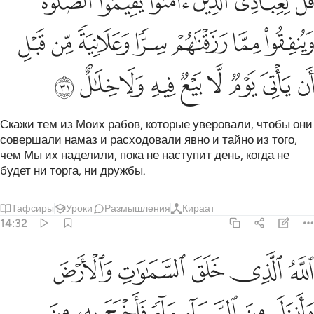
ﲔ
ﲕ
ﲖ
ﲗ
ﲘ
ﲙ
ُل لِّعِبَادِىَ ٱلَّذِينَ ءَامَنُوا۟ يُقِيمُوا۟ ٱلصَّلَوٰةَ وَيُنفِقُوا۟ مِمَّا رَزَقْنَـٰهُمْ سِر
ﲚ
ﲛ
ﲜ
ﲝ
ﲞ
ﲟ
ﲠ
ﲡ
ﲢ
ﲣ
ﲤ
ﲥ
ﲦ
ﲧ
ﲨ
ﲩ
Скажи тем из Моих рабов, которые уверовали, чтобы они
совершали намаз и расходовали явно и тайно из того,
чем Мы их наделили, пока не наступит день, когда не
будет ни торга, ни дружбы.
Тафсиры
Уроки
Размышления
Кираат
14:32
ﲪ
ﲫ
ﲬ
ﲭ
ﲮ
لله الذي خلق السماوات والارض وانزل من السماء ماء فاخرج به من الث
للَّهُ ٱلَّذِى خَلَقَ ٱلسَّمَـٰوَٰتِ وَٱلْأَرْضَ وَأَنزَلَ مِنَ ٱلسَّمَآءِ مَآءًۭ فَأَخْرَ
ﲯ
ﲰ
ﲱ
ﲲ
ﲳ
ﲴ
ﲵ