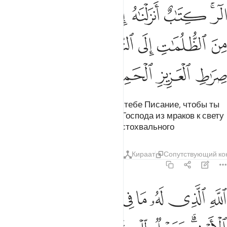
ﱒﱓ
ﱔ
ﱕ
ﱖ
ﱗ
ﱘ
لر كتاب انزلناه اليك لتخرج الناس من الظلمات الى النور باذن ربهم الى
لٓر ۚ كِتَـٰبٌ أَنزَلْنَـٰهُ إِلَيْكَ لِتُخْرِجَ ٱلنَّاسَ مِنَ ٱلظُّلُمَـٰتِ إِلَى ٱلن
ﱙ
ﱚ
ﱛ
ﱜ
ﱝ
ﱞ
ﱟ
ﱠ
ﱡ
ﱢ
ﱣ
Алиф. Лам. Ра. Мы ниспослали тебе Писание, чтобы ты
вывел людей с дозволения их Господа из мраков к свету
- на путь Могущественного, Достохвального
Тафсиры
Уроки
Размышления
Кираат
Сопутствующий ко
14:2
ﱤ
ﱥ
ﱦ
ﱧ
ﱨ
ﱩ
ﱪ
ﱫ
لله الذي له ما في السماوات وما في الارض وويل للكافرين من عذاب ش
للَّهِ ٱلَّذِى لَهُۥ مَا فِى ٱلسَّمَـٰوَٰتِ وَمَا فِى ٱلْأَرْضِ ۗ وَوَيْلٌۭ لِّلْكَـٰفِرِينَ 