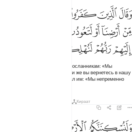
ﱵ
ﱶ
ﱷ
ﱸ
ﱹ
قال الذين كفروا لرسلهم لنخرجنكم من ارضنا او لتعودن في ملتنا فاوحى 
َقَالَ ٱلَّذِينَ كَفَرُوا۟ لِرُسُلِهِمْ لَنُخْرِجَنَّكُم مِّنْ أَرْضِنَآ أَوْ لَتَعُودُنَّ 
ﱺ
ﱻ
ﱼ
ﱽ
ﱾ
ﱿﲀ
ﲁ
ﲂ
ﲃ
ﲄ
ﲅ
ﲆ
Неверующие говорили своим посланникам: «Мы
изгоним вас с нашей земли, или же вы вернетесь в нашу
религию». Тогда Господь внушал им: «Мы непременно
погубим беззаконников
Тафсиры
Уроки
Размышления
Кираат
14:14
ﲇ
ﲈ
ﲉ
ﲊﲋ
لنسكننكم الارض من بعدهم ذالك لمن خاف مقامي وخاف وعيد ١٤
َلَنُسْكِنَنَّكُمُ ٱلْأَرْضَ مِنۢ بَعْدِهِمْ ۚ ذَٰلِكَ لِمَنْ خَافَ مَقَامِى وَخَافَ وَعِيدِ ١٤