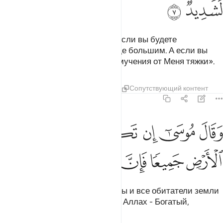
ﱨ
ﱩ
Вот ваш Господь возвестил: «Если вы будете
благодарны, то Я одарю вас еще большим. А если вы
будете неблагодарны, то ведь мучения от Меня тяжки».
Тафсиры
Уроки
Размышления
Сопутствующий контент
14:8
ﱪ
ﱫ
ﱬ
ﱭ
ﱮ
ﱯ
ﱰ
قال موسى ان تكفروا انتم ومن في الارض جميعا فان الله لغني حميد ٨
َقَالَ مُوسَىٰٓ إِن تَكْفُرُوٓا۟ أَنتُمْ وَمَن فِى ٱلْأَرْضِ جَمِيعًۭا فَإِنَّ ٱللَّهَ لَغَنِىٌّ
ﱱ
ﱲ
ﱳ
ﱴ
ﱵ
ﱶ
ﱷ
Муса (Моисей) сказал: «Если вы и все обитатели земли
станете неверующими, то ведь Аллах - Богатый,
Достохвальный».