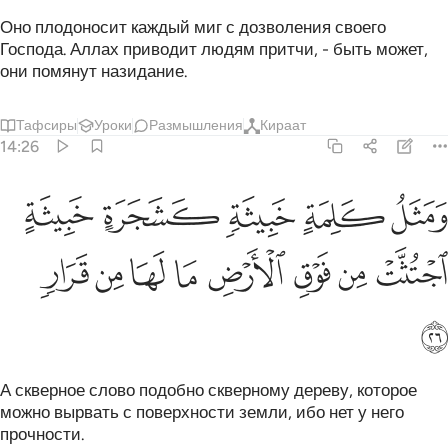
Оно плодоносит каждый миг с дозволения своего
Господа. Аллах приводит людям притчи, - быть может,
они помянут назидание.
Тафсиры
Уроки
Размышления
Кираат
14:26
ﱏ
ﱐ
ﱑ
ﱒ
ﱓ
مثل كلمة خبيثة كشجرة خبيثة اجتثت من فوق الارض ما لها من قرار ٢٦
َمَثَلُ كَلِمَةٍ خَبِيثَةٍۢ كَشَجَرَةٍ خَبِيثَةٍ ٱجْتُثَّتْ مِن فَوْقِ ٱلْأَرْضِ مَا لَهَا مِن ق
ﱔ
ﱕ
ﱖ
ﱗ
ﱘ
ﱙ
ﱚ
ﱛ
ﱜ
А скверное слово подобно скверному дереву, которое
можно вырвать с поверхности земли, ибо нет у него
прочности.