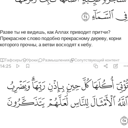
ﳍ
ﳎ
ﳏ
Разве ты не видишь, как Аллах приводит притчи?
Прекрасное слово подобно прекрасному дереву, корни
которого прочны, а ветви восходят к небу.
Тафсиры
Уроки
Размышления
Сопутствующий контент
14:25
ﱁ
ﱂ
ﱃ
ﱄ
ﱅ
ﱆﱇ
ﱈ
وتي اكلها كل حين باذن ربها ويضرب الله الامثال للناس لعلهم يتذكرون ٢٥
ُؤْتِىٓ أُكُلَهَا كُلَّ حِينٍۭ بِإِذْنِ رَبِّهَا ۗ وَيَضْرِبُ ٱللَّهُ ٱلْأَمْثَالَ لِلنَّاسِ لَعَلَّهُمْ يَتَذَكَّرُون
ﱉ
ﱊ
ﱋ
ﱌ
ﱍ
ﱎ