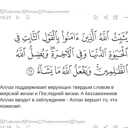
Тафсиры
Уроки
Размышления
14:27
ﱝ
ﱞ
ﱟ
ﱠ
ﱡ
ﱢ
ﱣ
ثبت الله الذين امنوا بالقول الثابت في الحياة الدنيا وفي الاخرة ويضل الل
ُثَبِّتُ ٱللَّهُ ٱلَّذِينَ ءَامَنُوا۟ بِٱلْقَوْلِ ٱلثَّابِتِ فِى ٱلْحَيَوٰةِ ٱلدُّنْيَا وَفِى ٱلْـَٔاخِرَةِ ۖ
ﱤ
ﱥ
ﱦ
ﱧﱨ
ﱩ
ﱪ
ﱫﱬ
ﱭ
ﱮ
ﱯ
ﱰ
ﱱ
Аллах поддерживает верующих твердым словом в
мирской жизни и Последней жизни. А беззаконников
Аллах вводит в заблуждение - Аллах вершит то, что
пожелает.
Тафсиры
Уроки
Размышления
Хадис
14:28