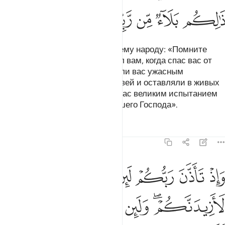
ﱗ
ﱘ
ﱙ
ﱚ
ﱛ
ﱜ
Вот Муса (Моисей) сказал своему народу: «Помните
милость, которую Аллах оказал вам, когда спас вас от
народа Фараона. Они подвергали вас ужасным
мучениям, резали ваших сыновей и оставляли в живых
ваших женщин. Это было для вас великим испытанием
(или великой милостью) от вашего Господа».
Тафсиры
Уроки
Размышления
14:7
ﱝ
ﱞ
ﱟ
ﱠ
ﱡ
اذ تاذن ربكم لين شكرتم لازيدنكم ولين كفرتم ان عذابي لشديد ٧
َإِذْ تَأَذَّنَ رَبُّكُمْ لَئِن شَكَرْتُمْ لَأَزِيدَنَّكُمْ ۖ وَلَئِن كَفَرْتُمْ إِنَّ عَذَابِى لَشَدِيدٌۭ ٧
ﱢﱣ
ﱤ
ﱥ
ﱦ
ﱧ