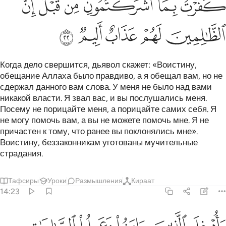
ﲡ
ﲢ
ﲣ
ﲤ
ﲥﲦ
ﲧ
ﲨ
ﲩ
ﲪ
ﲫ
ﲬ
Когда дело свершится, дьявол скажет: «Воистину,
обещание Аллаха было правдиво, а я обещал вам, но не
сдержал данного вам слова. У меня не было над вами
никакой власти. Я звал вас, и вы послушались меня.
Посему не порицайте меня, а порицайте самих себя. Я
не могу помочь вам, а вы не можете помочь мне. Я не
причастен к тому, что ранее вы поклонялись мне».
Воистину, беззаконникам уготованы мучительные
страдания.
Тафсиры
Уроки
Размышления
Кираат
14:23
ادخل الذين امنوا وعملوا الصالحات جنات تجري من تحتها الانهار خالدين ف