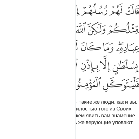
ﱁ
ﱂ
ﱃ
ﱄ
ﱅ
ﱆ
ﱇ
الت لهم رسلهم ان نحن الا بشر مثلكم ولاكن الله يمن على من يشاء من عب
َالَتْ لَهُمْ رُسُلُهُمْ إِن نَّحْنُ إِلَّا بَشَرٌۭ مِّثْلُكُمْ وَلَـٰكِنَّ ٱللَّهَ يَمُنُّ
ﱈ
ﱉ
ﱊ
ﱋ
ﱌ
ﱍ
ﱎ
ﱏ
ﱐﱑ
ﱒ
ﱓ
ﱔ
ﱕ
ﱖ
ﱗ
ﱘ
ﱙ
ﱚﱛ
ﱜ
ﱝ
ﱞ
ﱟ
ﱠ
Посланники говорили им: «Мы - такие же люди, как и вы.
Однако Аллах одаряет Своей милостью того из Своих
рабов, кого пожелает. Мы не можем явить вам знамение
без соизволения Аллаха. Пусть же верующие уповают
только на Аллаха!