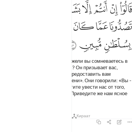
ﲳ
ﲴ
ﲵ
ﲶ
ﲷ
ﲸ
ﲹ
ﲺ
ﲻ
ﲼ
ﲽ
ﲾ
ﲿ
ﳀ
ﳁ
ﳂ
ﳃ
Посланники говорили им: «Неужели вы сомневаетесь в
Аллахе - Творце небес и земли? Он призывает вас,
чтобы простить ваши грехи и предоставить вам
отсрочку до назначенного времени». Они говорили: «Вы -
такие же люди, как и мы. Вы хотите увести нас от того,
чему поклонялись наши отцы. Приведите же нам ясное
доказательство».
Тафсиры
Уроки
Размышления
Кираат
14:11