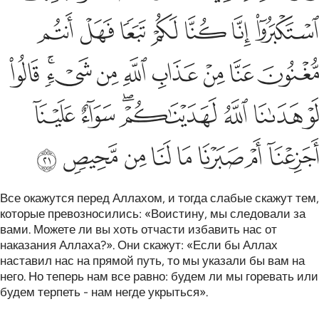
ﱝ
ﱞ
ﱟ
ﱠ
ﱡ
ﱢ
ﱣ
ﱤ
ﱥ
ﱦ
ﱧ
ﱨ
ﱩ
ﱪﱫ
ﱬ
ﱭ
ﱮ
ﱯ
ﱰﱱ
ﱲ
ﱳ
ﱴ
ﱵ
ﱶ
ﱷ
ﱸ
ﱹ
ﱺ
ﱻ
Все окажутся перед Аллахом, и тогда слабые скажут тем,
которые превозносились: «Воистину, мы следовали за
вами. Можете ли вы хоть отчасти избавить нас от
наказания Аллаха?». Они скажут: «Если бы Аллах
наставил нас на прямой путь, то мы указали бы вам на
него. Но теперь нам все равно: будем ли мы горевать или
будем терпеть - нам негде укрыться».