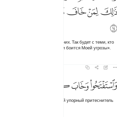
ﲌ
ﲍ
ﲎ
ﲏ
ﲐ
ﲑ
ﲒ
и поселим вас на земле после них. Так будет с теми, кто
боится предстать предо Мной и боится Моей угрозы».
Тафсиры
Уроки
Размышления
14:15
ﲓ
ﲔ
استفتحوا وخاب كل جبار عنيد ١٥
ﲕ
ﲖ
ﲗ
ﲘ
َٱسْتَفْتَحُوا۟ وَخَابَ كُلُّ جَبَّارٍ عَنِيدٍۢ ١٥
Они молили о победе, и каждый упорный притеснитель
оказывался в убытке.