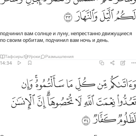
ﳍ
ﳎ
ﳏ
ﳐ
подчинил вам солнце и луну, непрестанно движущиеся
по своим орбитам, подчинил вам ночь и день.
Тафсиры
Уроки
Размышления
14:34
ﱁ
ﱂ
ﱃ
ﱄ
ﱅﱆ
ﱇ
اتاكم من كل ما سالتموه وان تعدوا نعمت الله لا تحصوها ان الانسان لظل
َءَاتَىٰكُم مِّن كُلِّ مَا سَأَلْتُمُوهُ ۚ وَإِن تَعُدُّوا۟ نِعْمَتَ ٱللَّهِ لَا تُحْصُوهَآ ۗ إِنّ
ﱈ
ﱉ
ﱊ
ﱋ
ﱌﱍ
ﱎ
ﱏ
ﱐ
ﱑ
ﱒ