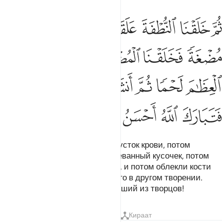
ﲔ
ﲕ
ﲖ
ﲗ
ﲘ
ﲙ
م خلقنا النطفة علقة فخلقنا العلقة مضغة فخلقنا المضغة عظاما فكسونا 
ُمَّ خَلَقْنَا ٱلنُّطْفَةَ عَلَقَةًۭ فَخَلَقْنَا ٱلْعَلَقَةَ مُضْغَةًۭ فَخَلَقْنَا ٱلْمُض
ﲚ
ﲛ
ﲜ
ﲝ
ﲞ
ﲟ
ﲠ
ﲡ
ﲢ
ﲣ
ﲤﲥ
ﲦ
ﲧ
ﲨ
ﲩ
ﲪ
Потом Мы создали из капли сгусток крови, потом
создали из сгустка крови разжеванный кусочек, потом
создали из этого кусочка кости, и потом облекли кости
мясом. Потом Мы вырастили его в другом творении.
Благословен же Аллах, Наилучший из творцов!
Тафсиры
Уроки
Размышления
Кираат