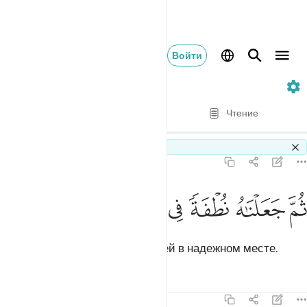
Войти
23. Al-Mu'minun
Стих за стихом
Чтение
Перевод
: Эльмир Кулиев
Switch Quran.com to
English
23:13
ﲍ
ﲎ
ﲏ
م جعلناه نطفة في قرار مكين ١٣
ﲐ
ﲑ
ﲒ
ﲓ
ُمَّ جَعَلْنَـٰهُ نُطْفَةًۭ فِى قَرَارٍۢ مَّكِينٍۢ ١٣
Потом Мы поместили его каплей в надежном месте.
Тафсиры
Уроки
Размышления
23:14