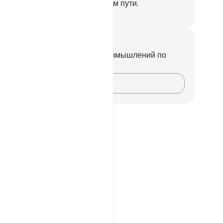
споду. Воистину, ты - на прямом пути.
ssian Translation ( Elmir Kuliev )
метки и размышления
вас нет никаких заметок или размышлений по
ому стиху.
Зафиксируйте свои мысли…