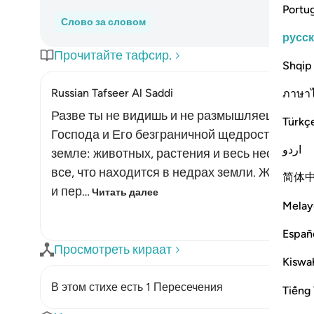
Portu
Слово за словом
русс
Прочитайте тафсир.
Shqip
Russian Tafseer Al Saddi
ภาษา
Разве ты не видишь и не размышляешь над 
Türkç
Господа и Его безграничной щедростью? Алл
اردو
земле: животных, растения и весь неоргани
все, что находится в недрах земли. Животн
简体
и пер…
Читать далее
Melay
Españ
Просмотреть кираат
Kiswah
В этом стихе есть 1 Пересечения
Tiếng 