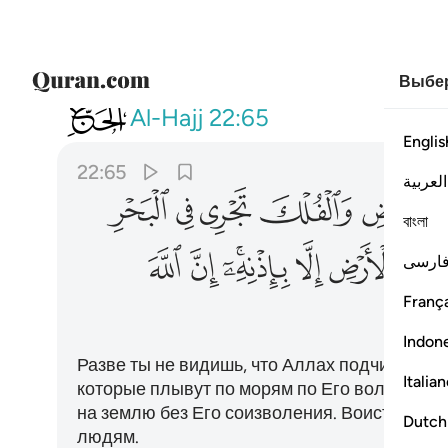
Выбер
022
الم تر ان الله سخر لكم ما في الا
Al-Hajj
22:65
Englis
22:65
العربية
ﱉ
ﱊ
ﱋ
ﱌ
ﱍ
বাংলা
ﱓ
ﱔ
ﱕ
ﱖﱗ
ﱘ
ﱙ
ارسی
França
Indon
Разве ты не видишь, что Аллах подчинил вам 
Italia
которые плывут по морям по Его воле? Он у
на землю без Его соизволения. Воистину, А
Dutch
людям.