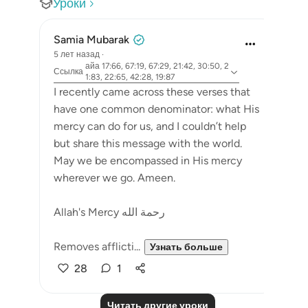
Уроки
Samia Mubarak
5 лет назад
·
айа 17:66, 67:19, 67:29, 21:42, 30:50, 2
Ссылка
1:83, 22:65, 42:28, 19:87
I recently came across these verses that
have one common denominator: what His
mercy can do for us, and I couldn’t help
but share this message with the world.
May we be encompassed in His mercy
wherever we go. Ameen.
Allah's Mercy رحمة الله
Removes afflicti...
Узнать больше
28
1
Читать другие уроки