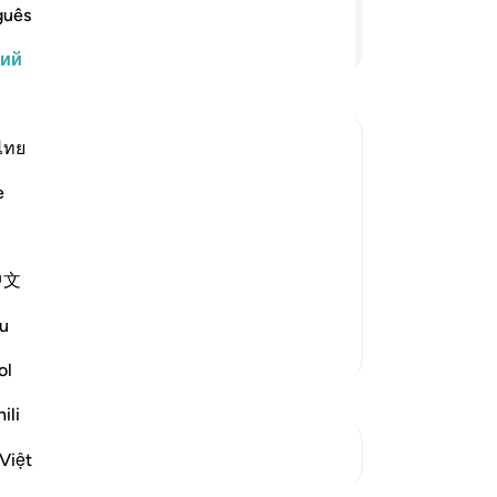
Го
guês
-
Ru
Продолжить чтение
кий
За
У 
ไทย
эт
удивительной милостью своего
e
ах подчинил вам все, что есть на
ческий мир. Он также подчинил вам
ых вы используете для верховой езды
中文
u
Больше тафсиров
ol
ili
См. Перекрестки
Việt