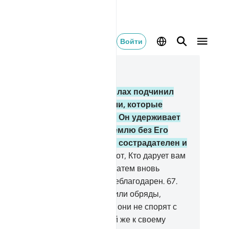
Войти
тать в контексте
ва 22, Страница 340, Джуз 17
.
Разве ты не видишь, что Аллах подчинил
м все, что на земле, и корабли, которые
ывут по морям по Его воле? Он удерживает
бо, чтобы оно не упало на землю без Его
изволения. Воистину, Аллах сострадателен и
лосерден к людям.
66
.
Он - Тот, Кто дарует вам
знь, затем умерщвляет вас, а затем вновь
ивляет. А человек, воистину, неблагодарен.
67
.
я каждой общины Мы установили обряды,
торые они отправляют, и пусть они не спорят с
бой по этому поводу. Призывай же к своему