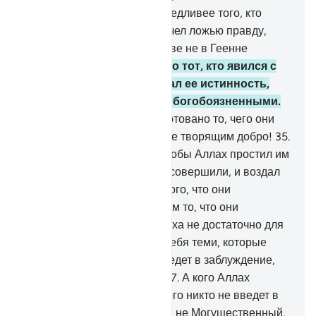
32
.
Кто может быть несправедливее того, кто
возвел навет на Аллаха и счел ложью правду,
когда она явилась ему? Разве не в Геенне
обитель неверующих?
33
.
Но тот, кто явился с
правдой, и тот, кто признал ее истинность,
действительно являются богобоязненными.
34
.
Для них у их Господа уготовано то, чего они
пожелают. Таково воздаяние творящим добро!
35
.
Это произойдет для того, чтобы Аллах простил им
наихудшее из того, что они совершили, и воздал
им наградой за лучшее из того, что они
совершали (или лучшим, чем то, что они
совершали).
36
.
Разве Аллаха не достаточно для
Его раба? Они устрашают тебя теми, которые
ниже Него. А кого Аллах введет в заблуждение,
тому не будет наставника.
37
.
А кого Аллах
наставит на прямой путь, того никто не введет в
заблуждение. Разве Аллах - не Могущественный,