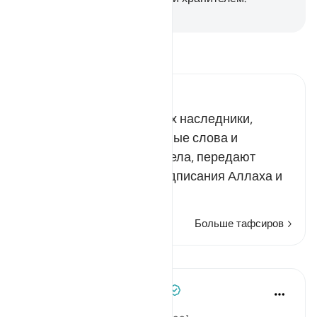
-
Russian Translation ( Elmir Kuliev )
Прочитайте тафсир.
Russian Tafseer Al Saddi
Первые - это пророки и их наследники,
которые говорят правдивые слова и
совершают праведные дела, передают
людям откровения и предписания Аллаха и
сам…
Читать далее
Больше тафсиров
Уроки
Tulayhah Tafsir Translations
2 года назад
·
Ссылка
айа 39:33