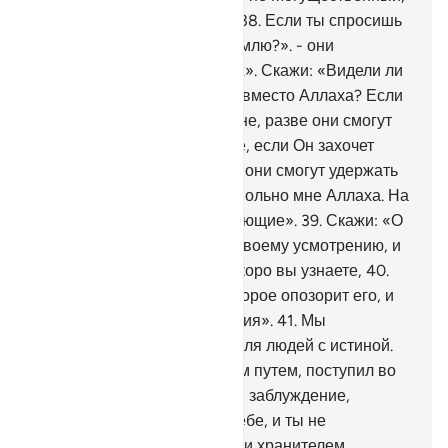
Способный на возмездие?
38
.
Если ты спросишь
их: «Кто создал небеса и землю?». - они
непременно скажут: «Аллах». Скажи: «Видели ли
вы тех, к кому вы взываете вместо Аллаха? Если
Аллах захочет навредить мне, разве они смогут
отвратить Его вред? Или же, если Он захочет
оказать мне милость, разве они смогут удержать
Его милость?». Скажи: «Довольно мне Аллаха. На
Него одного уповают уповающие».
39
.
Скажи: «О
мой народ! Действуйте по своему усмотрению, и
я тоже буду действовать. Скоро вы узнаете,
40
.
кого постигнет мучение, которое опозорит его, и
на кого падут вечные мучения».
41
.
Мы
ниспослали тебе Писание для людей с истиной.
Тот, кто последовал прямым путем, поступил во
благо себе. А тот, кто впал в заблуждение,
поступает во вред только себе, и ты не
являешься их попечителем и хранителем.