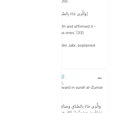
Allah says in surah al-Zumar [39]:
[وَالَّذِي جَاءَ بِالصِّدْقِ وَصَدَّقَ بِهِ ۙ أُولَٰئِكَ هُمُ الْمُتَّقُونَ]
'One who has brought the truth and affirmed it -
those people are the righteous ones.' [33]
One of the tabi'oon, Mujahid ibn Jabr, explained
this...
Узнать больше
4
3
Tulayhah Tafsir Translations
3 года назад
·
Ссылка
айа 39:33-35
Allah promises an amazing reward in surah al-Zumar
when He says:
وَالَّذِي جَاءَ بِالصِّدْقِ وَصَدَّقَ بِهِ ۙ أُولَـٰئِكَ هُمُ الْمُتَّقُونَ * لَهُم مَّا
يَشَاءُونَ عِندَ رَبِّهِمْ ۚ ذَٰلِكَ جَزَاءُ الْمُحْسِنِينَ * لِيُكَفِّرَ اللَّـهُ عَنْهُمْ