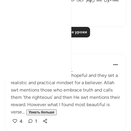
أَسْوَأَ ...
Узнать больше
4
0
Читать другие уроки
Размышления
Sarah Kabir
5 лет назад
·
Ссылка
айа 39:33-35
I find these set of ayaat truly hopeful and they set a
realistic and practical mindset for a believer. Allah
swt mentions those who embrace truth and calls
them ‘the righteous’ and then He swt mentions their
reward. However what I found most beautiful is
verse...
Узнать больше
4
1