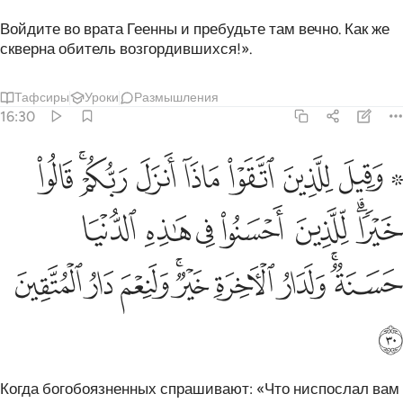
Войдите во врата Геенны и пребудьте там вечно. Как же
скверна обитель возгордившихся!».
Тафсиры
Уроки
Размышления
16:30
ﱹ ﱺ
ﱻ
ﱼ
ﱽ
ﱾ
ﱿﲀ
ﲁ
قيل للذين اتقوا ماذا انزل ربكم قالوا خيرا للذين احسنوا في هاذه الدنيا 
َقِيلَ لِلَّذِينَ ٱتَّقَوْا۟ مَاذَآ أَنزَلَ رَبُّكُمْ ۚ قَالُوا۟ خَيْرًۭا ۗ لِّ
ﲂﲃ
ﲄ
ﲅ
ﲆ
ﲇ
ﲈ
ﲉﲊ
ﲋ
ﲌ
ﲍﲎ
ﲏ
ﲐ
ﲑ
ﲒ
Когда богобоязненных спрашивают: «Что ниспослал вам