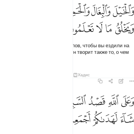
ﱑ
ﱒ
ﱓ
ﱔ
الخيل والبغال والحمير لتركبوها وزينة ويخلق ما لا تعلمون ٨
ﱕﱖ
َٱلْخَيْلَ وَٱلْبِغَالَ وَٱلْحَمِيرَ لِتَرْكَبُوهَا وَزِينَةًۭ ۚ وَيَخْلُقُ مَا لَا تَعْلَمُونَ ٨
ﱗ
ﱘ
ﱙ
ﱚ
ﱛ
Он сотворил коней, мулов и ослов, чтобы вы ездили на
них верхом и для украшения. Он творит также то, о чем
вы не ведаете.
Тафсиры
Уроки
Размышления
Хадис
16:9
ﱜ
ﱝ
ﱞ
ﱟ
ﱠ
على الله قصد السبيل ومنها جاير ولو شاء لهداكم اجمعين ٩
ﱡﱢ
ﱣ
َعَلَى ٱللَّهِ قَصْدُ ٱلسَّبِيلِ وَمِنْهَا جَآئِرٌۭ ۚ وَلَوْ شَآءَ لَهَدَىٰكُمْ أَجْمَعِينَ ٩
ﱤ
ﱥ
ﱦ
ﱧ