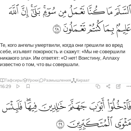
ﱟ
ﱠ
ﱡ
ﱢ
ﱣ
ﱤﱥ
ﱦﱧ
ﱨ
ﱩ
ﱪ
ﱫ
ﱬ
ﱭ
ﱮ
Те, кого ангелы умертвили, когда они грешили во вред
себе, изъявят покорность и скажут: «Мы не совершили
никакого зла». Им ответят: «О нет! Воистину, Аллаху
известно о том, что вы совершали.
Тафсиры
Уроки
Размышления
Кираат
16:29
ﱯ
ﱰ
ﱱ
ﱲ
ادخلوا ابواب جهنم خالدين فيها فلبيس مثوى المتكبرين ٢٩
ﱳﱴ
ﱵ
َٱدْخُلُوٓا۟ أَبْوَٰبَ جَهَنَّمَ خَـٰلِدِينَ فِيهَا ۖ فَلَبِئْسَ مَثْوَى ٱلْمُتَكَبِّرِينَ 
ﱶ
ﱷ
ﱸ