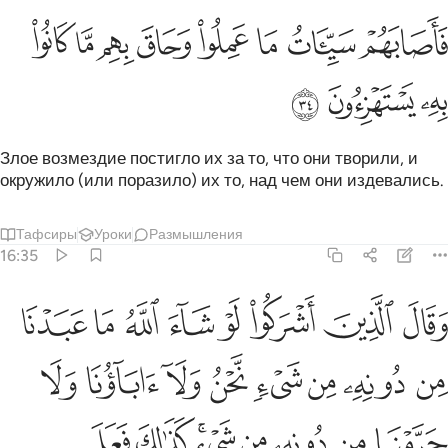
ﳋ
ﳌ
ﳍ
ﳎ
ﳏ
ﳐ
اصابهم سييات ما عملوا وحاق بهم ما كانوا به يستهزيون ٣٤
ﳑ
ﳒ
َأَصَابَهُمْ سَيِّـَٔاتُ مَا عَمِلُوا۟ وَحَاقَ بِهِم مَّا كَانُوا۟ بِهِۦ يَسْتَهْزِءُونَ ٣٤
ﳓ
ﳔ
ﳕ
Злое возмездие постигло их за то, что они творили, и
окружило (или поразило) их то, над чем они издевались.
Тафсиры
Уроки
Размышления
16:35
ﱁ
ﱂ
ﱃ
ﱄ
ﱅ
ﱆ
ﱇ
ﱈ
قال الذين اشركوا لو شاء الله ما عبدنا من دونه من شيء نحن ولا اباونا
َقَالَ ٱلَّذِينَ أَشْرَكُوا۟ لَوْ شَآءَ ٱللَّهُ مَا عَبَدْنَا مِن دُونِهِۦ مِن شَىْءٍۢ 
ﱉ
ﱊ
ﱋ
ﱌ
ﱍ
ﱎ
ﱏ
ﱐ
ﱑ
ﱒ
ﱓ
ﱔ
ﱕﱖ
ﱗ
ﱘ