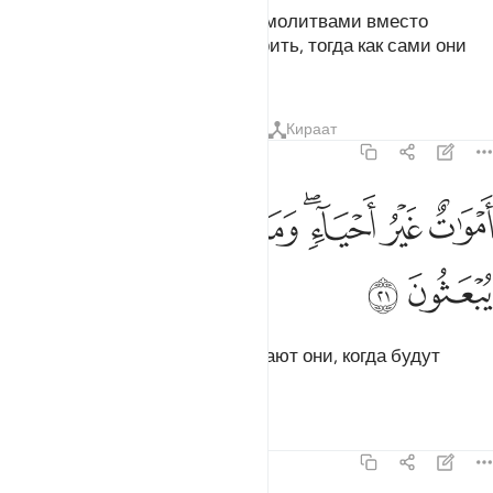
А те, к кому они обращаются с молитвами вместо
Аллаха, не могут ничего сотворить, тогда как сами они
были сотворены.
Тафсиры
Уроки
Размышления
Кираат
16:21
ﱺ
ﱻ
ﱼﱽ
ﱾ
موات غير احياء وما يشعرون ايان يبعثون ٢١
ﱿ
ﲀ
َمْوَٰتٌ غَيْرُ أَحْيَآءٍۢ ۖ وَمَا يَشْعُرُونَ أَيَّانَ يُبْعَثُونَ ٢١
ﲁ
ﲂ
Они мертвы, а не живы, и не знают они, когда будут
воскрешены.
Тафсиры
Уроки
Размышления
16:22