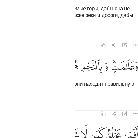
Он поместил на земле незыблемые горы, дабы она не
колебалась вместе с вами, а также реки и дороги, дабы
вы могли идти верным путем.
Тафсиры
Уроки
Размышления
16:16
ﱍﱎ
علامات وبالنجم هم يهتدون ١٦
ﱏ
ﱐ
ﱑ
ﱒ
َعَلَـٰمَـٰتٍۢ ۚ وَبِٱلنَّجْمِ هُمْ يَهْتَدُونَ ١٦
Он создал знаки. А по звездам они находят правильную
дорогу.
Тафсиры
Уроки
Размышления
16:17
ﱓ
ﱔ
ﱕ
ﱖ
فمن يخلق كمن لا يخلق افلا تذكرون ١٧
ﱗﱘ
ﱙ
َفَمَن يَخْلُقُ كَمَن لَّا يَخْلُقُ ۗ أَفَلَا تَذَكَّرُونَ ١٧