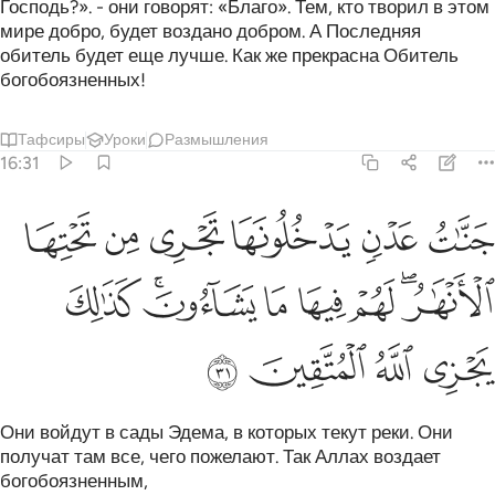
Господь?». - они говорят: «Благо». Тем, кто творил в этом
мире добро, будет воздано добром. А Последняя
обитель будет еще лучше. Как же прекрасна Обитель
богобоязненных!
Тафсиры
Уроки
Размышления
16:31
ﲓ
ﲔ
ﲕ
ﲖ
ﲗ
ﲘ
نات عدن يدخلونها تجري من تحتها الانهار لهم فيها ما يشاءون كذالك يجزي
َنَّـٰتُ عَدْنٍۢ يَدْخُلُونَهَا تَجْرِى مِن تَحْتِهَا ٱلْأَنْهَـٰرُ ۖ لَهُمْ فِيهَا مَا 
ﲙﲚ
ﲛ
ﲜ
ﲝ
ﲞﲟ
ﲠ
ﲡ
ﲢ
ﲣ
ﲤ
Они войдут в сады Эдема, в которых текут реки. Они
получат там все, чего пожелают. Так Аллах воздает
богобоязненным,