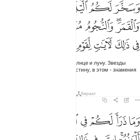
ﲉ
ﲊ
ﲋ
ﲌ
ﲍ
سخر لكم الليل والنهار والشمس والقمر والنجوم مسخرات بامره ان في ذ
َسَخَّرَ لَكُمُ ٱلَّيْلَ وَٱلنَّهَارَ وَٱلشَّمْسَ وَٱلْقَمَرَ ۖ وَٱلنُّجُومُ مُسَخَّرَٰتٌۢ بِأَمْرِ
ﲎﲏ
ﲐ
ﲑ
ﲒﲓ
ﲔ
ﲕ
ﲖ
ﲗ
ﲘ
ﲙ
ﲚ
Он покорил вам ночь и день, солнце и луну. Звезды
также покорны по Его воле. Воистину, в этом - знамения
для людей разумеющих.
Тафсиры
Уроки
Размышления
Кираат
16:13
ﲛ
ﲜ
ﲝ
ﲞ
ﲟ
ﲠ
ما ذرا لكم في الارض مختلفا الوانه ان في ذالك لاية لقوم يذكرون ١٣
َمَا ذَرَأَ لَكُمْ فِى ٱلْأَرْضِ مُخْتَلِفًا أَلْوَٰنُهُۥٓ ۗ إِنَّ فِى ذَٰلِكَ لَـَٔايَةًۭ لِّقَوْمٍۢ يَذّ