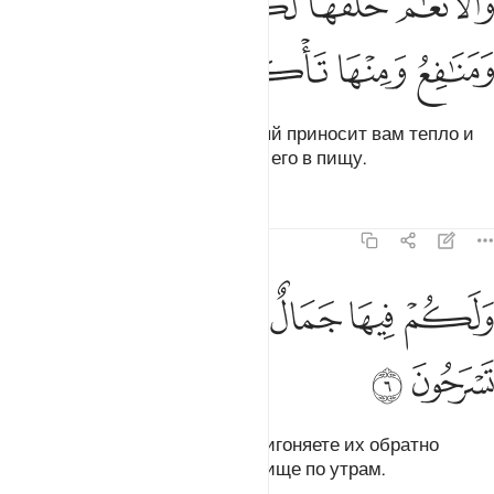
ﲨ
ﲩﲪ
ﲫ
ﲬ
ﲭ
َٱلْأَنْعَـٰمَ خَلَقَهَا ۗ لَكُمْ فِيهَا دِفْءٌۭ وَمَنَـٰفِعُ وَمِنْهَا تَأْكُلُونَ ٥
ﲮ
ﲯ
ﲰ
ﲱ
Он также сотворил скот, который приносит вам тепло и
пользу. Вы также употребляете его в пищу.
Тафсиры
Уроки
Размышления
16:6
ﲲ
ﲳ
ﲴ
ﲵ
لكم فيها جمال حين تريحون وحين تسرحون ٦
ﲶ
ﲷ
َلَكُمْ فِيهَا جَمَالٌ حِينَ تُرِيحُونَ وَحِينَ تَسْرَحُونَ ٦
ﲸ
ﲹ
Они украшают вас, когда вы пригоняете их обратно
вечерами и выводите на пастбище по утрам.