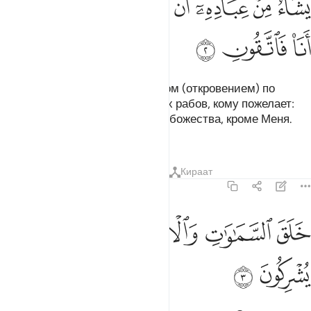
ﲊ
ﲋ
ﲌ
ﲍ
ﲎ
ﲏ
ﲐ
ﲑ
ﲒ
ﲓ
ﲔ
ﲕ
Он ниспосылает ангелов с духом (откровением) по
Своему велению тому из Своих рабов, кому пожелает:
«Предостерегайте тем, что нет божества, кроме Меня.
Бойтесь же Меня».
Тафсиры
Уроки
Размышления
Кираат
16:3
ﲖ
ﲗ
ﲘ
لق السماوات والارض بالحق تعالى عما يشركون ٣
ﲙﲚ
ﲛ
ﲜ
َلَقَ ٱلسَّمَـٰوَٰتِ وَٱلْأَرْضَ بِٱلْحَقِّ ۚ تَعَـٰلَىٰ عَمَّا يُشْرِكُونَ ٣
ﲝ
ﲞ