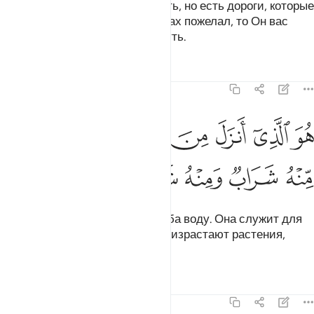
Аллах указывает на прямой путь, но есть дороги, которые
уводят в сторону. Если бы Аллах пожелал, то Он вас
всех наставил бы на прямой путь.
Тафсиры
Уроки
Размышления
16:10
ﱨ
ﱩ
ﱪ
ﱫ
ﱬ
ﱭﱮ
ﱯ
و الذي انزل من السماء ماء لكم منه شراب ومنه شجر فيه تسيمون ١٠
ُوَ ٱلَّذِىٓ أَنزَلَ مِنَ ٱلسَّمَآءِ مَآءًۭ ۖ لَّكُم مِّنْهُ شَرَابٌۭ وَمِنْهُ شَجَرٌۭ فِيه
ﱰ
ﱱ
ﱲ
ﱳ
ﱴ
ﱵ
ﱶ
Он - Тот, Кто ниспосылает с неба воду. Она служит для
вас питьем, и благодаря ей произрастают растения,
среди которых вы пасете скот.
Тафсиры
Уроки
Размышления
16:11