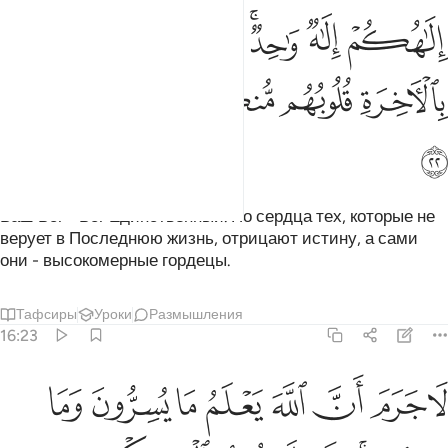
ﲃ
ﲄ
ﲅﲆ
ﲇ
ﲈ
ﲉ
لاهكم الاه واحد فالذين لا يومنون بالاخرة قلوبهم منكرة وهم مستكبرون ٢
ِلَـٰهُكُمْ إِلَـٰهٌۭ وَٰحِدٌۭ ۚ فَٱلَّذِينَ لَا يُؤْمِنُونَ بِٱلْـَٔاخِرَةِ قُلُوبُهُم مُّنكِرَةٌۭ وَ
ﲊ
ﲋ
ﲌ
ﲍ
ﲎ
ﲏ
Ваш Бог - Бог Единственный. Но сердца тех, которые не
верует в Последнюю жизнь, отрицают истину, а сами
они - высокомерные гордецы.
Тафсиры
Уроки
Размышления
16:23
ﲐ
ﲑ
ﲒ
ﲓ
ﲔ
ﲕ
ﲖ
ﲗ
ا جرم ان الله يعلم ما يسرون وما يعلنون انه لا يحب المستكبرين ٢٣
َا جَرَمَ أَنَّ ٱللَّهَ يَعْلَمُ مَا يُسِرُّونَ وَمَا يُعْلِنُونَ ۚ إِنَّهُۥ لَا يُحِبُّ ٱ