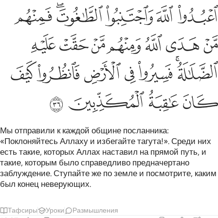
ﱫ
ﱬ
ﱭ
ﱮﱯ
ﱰ
ﱱ
ﱲ
ﱳ
ﱴ
ﱵ
ﱶ
ﱷ
ﱸﱹ
ﱺ
ﱻ
ﱼ
ﱽ
ﱾ
ﱿ
ﲀ
ﲁ
ﲂ
Мы отправили к каждой общине посланника:
«Поклоняйтесь Аллаху и избегайте тагута!». Среди них
есть такие, которых Аллах наставил на прямой путь, и
такие, которым было справедливо предначертано
заблуждение. Ступайте же по земле и посмотрите, каким
был конец неверующих.
Тафсиры
Уроки
Размышления