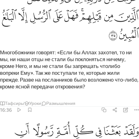
ﱙ
ﱚ
ﱛﱜ
ﱝ
ﱞ
ﱟ
ﱠ
ﱡ
ﱢ
ﱣ
Многобожники говорят: «Если бы Аллах захотел, то ни
мы, ни наши отцы не стали бы поклоняться ничему,
кроме Него, и мы не стали бы запрещать чтолибо
вопреки Ему». Так же поступали те, которые жили
прежде. Разве на посланников было возложено что-либо,
кроме ясной передачи откровения?
Тафсиры
Уроки
Размышления
16:36
ﱤ
ﱥ
ﱦ
ﱧ
ﱨ
ﱩ
ﱪ
لقد بعثنا في كل امة رسولا ان اعبدوا الله واجتنبوا الطاغوت فمنهم م
َلَقَدْ بَعَثْنَا فِى كُلِّ أُمَّةٍۢ رَّسُولًا أَنِ ٱعْبُدُوا۟ ٱللَّهَ وَٱجْتَنِبُ