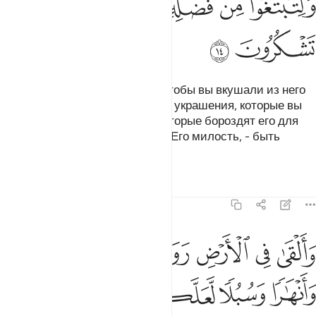
ﲻ
ﲼ
ﲽ
ﲾ
ﲿ
ﳀ
Он - Тот, Кто подчинил море, чтобы вы вкушали из него
свежее мясо и добывали в нем украшения, которые вы
носите. Ты видишь корабли, которые бороздят его для
того, чтобы вы могли снискать Его милость, - быть
может, вы будете благодарны.
Тафсиры
Уроки
Размышления
16:15
ﱁ
ﱂ
ﱃ
ﱄ
ﱅ
ﱆ
القى في الارض رواسي ان تميد بكم وانهارا وسبلا لعلكم تهتدون ١٥
ﱇ
َأَلْقَىٰ فِى ٱلْأَرْضِ رَوَٰسِىَ أَن تَمِيدَ بِكُمْ وَأَنْهَـٰرًۭا وَسُبُلًۭا لَّعَلَّكُمْ تَهْتَدُونَ
ﱈ
ﱉ
ﱊ
ﱋ
ﱌ