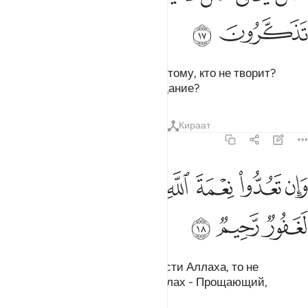
ﱚ
ﱛ
Разве Тот, Кто творит, подобен тому, кто не творит?
Неужели вы не помяните назидание?
Тафсиры
Уроки
Размышления
Кираат
16:18
ﱜ
ﱝ
ﱞ
ﱟ
ﱠ
ان تعدوا نعمة الله لا تحصوها ان الله لغفور رحيم ١٨
ﱡﱢ
ﱣ
ﱤ
َإِن تَعُدُّوا۟ نِعْمَةَ ٱللَّهِ لَا تُحْصُوهَآ ۗ إِنَّ ٱللَّهَ لَغَفُورٌۭ رَّحِيمٌۭ ١٨
ﱥ
ﱦ
ﱧ
Если вы станете считать милости Аллаха, то не
пересчитаете их! Воистину, Аллах - Прощающий,
Милосердный.