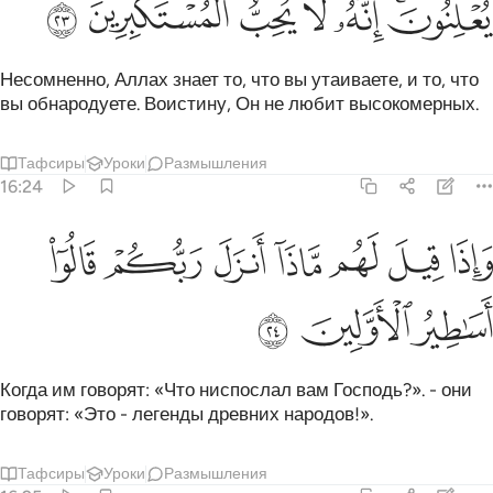
ﲘﲙ
ﲚ
ﲛ
ﲜ
ﲝ
ﲞ
Несомненно, Аллах знает то, что вы утаиваете, и то, что
вы обнародуете. Воистину, Он не любит высокомерных.
Тафсиры
Уроки
Размышления
16:24
ﲟ
ﲠ
ﲡ
ﲢ
ﲣ
اذا قيل لهم ماذا انزل ربكم قالوا اساطير الاولين ٢٤
ﲤ
ﲥ
َإِذَا قِيلَ لَهُم مَّاذَآ أَنزَلَ رَبُّكُمْ ۙ قَالُوٓا۟ أَسَـٰطِيرُ ٱلْأَوَّلِينَ 
ﲦ
ﲧ
ﲨ
Когда им говорят: «Что ниспослал вам Господь?». - они
говорят: «Это - легенды древних народов!».
Тафсиры
Уроки
Размышления