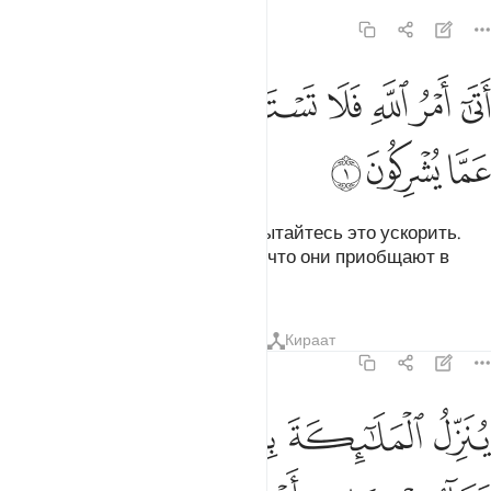
16:1
ﱸ
ﱹ
ﱺ
ﱻ
ﱼﱽ
تى امر الله فلا تستعجلوه سبحانه وتعالى عما يشركون ١
ﱾ
ﱿ
َتَىٰٓ أَمْرُ ٱللَّهِ فَلَا تَسْتَعْجِلُوهُ ۚ سُبْحَـٰنَهُۥ وَتَعَـٰلَىٰ عَمَّا يُشْرِكُونَ ١
ﲀ
ﲁ
ﲂ
Веление Аллаха придет, и не пытайтесь это ускорить.
Преславен Он и превыше того, что они приобщают в
сотоварищи!
Тафсиры
Уроки
Размышления
Кираат
16:2
ﲃ
ﲄ
ﲅ
ﲆ
ﲇ
ﲈ
ﲉ
نزل الملايكة بالروح من امره على من يشاء من عباده ان انذروا انه لا الاه 
ُنَزِّلُ ٱلْمَلَـٰٓئِكَةَ بِٱلرُّوحِ مِنْ أَمْرِهِۦ عَلَىٰ مَن يَشَآءُ مِنْ عِبَادِهِۦٓ أَنْ أَنذِرُوٓا۟ أَنّ