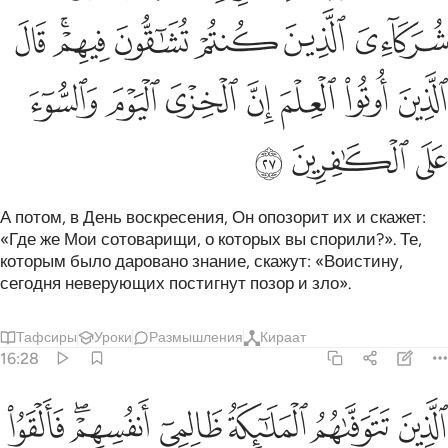
ﱇ
ﱈ
ﱉ
ﱊ
ﱋﱌ
ﱍ
ﱎ
ﱏ
ﱐ
ﱑ
ﱒ
ﱓ
ﱔ
ﱕ
ﱖ
ﱗ
А потом, в День воскресения, Он опозорит их и скажет:
«Где же Мои сотоварищи, о которых вы спорили?». Те,
которым было даровано знание, скажут: «Воистину,
сегодня неверующих постигнут позор и зло».
Тафсиры
Уроки
Размышления
Кираат
16:28
ﱘ
ﱙ
ﱚ
ﱛ
ﱜﱝ
ﱞ
لذين تتوفاهم الملايكة ظالمي انفسهم فالقوا السلم ما كنا نعمل من سوء ب
لَّذِينَ تَتَوَفَّىٰهُمُ ٱلْمَلَـٰٓئِكَةُ ظَالِمِىٓ أَنفُسِهِمْ ۖ فَأَلْقَوُا۟ ٱلسَّلَمَ مَا كُنَّا نَعْ