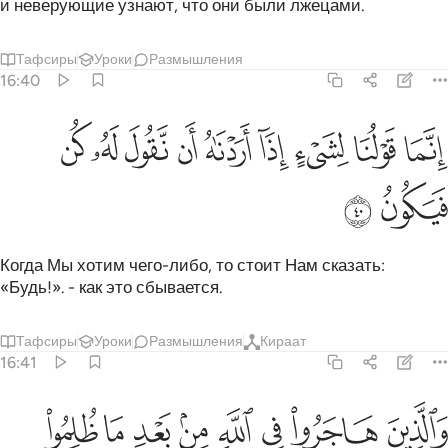
и неверующие узнают, что они были лжецами.
Тафсиры
Уроки
Размышления
16:40
ﲳ
ﲴ
ﲵ
ﲶ
ﲷ
ﲸ
نما قولنا لشيء اذا اردناه ان نقول له كن فيكون ٤٠
ﲹ
ﲺ
ﲻ
ِنَّمَا قَوْلُنَا لِشَىْءٍ إِذَآ أَرَدْنَـٰهُ أَن نَّقُولَ لَهُۥ كُن فَيَكُونُ ٤٠
ﲼ
ﲽ
Когда Мы хотим чего-либо, то стоит Нам сказать:
«Будь!». - как это сбывается.
Тафсиры
Уроки
Размышления
Кираат
16:41
ﲾ
ﲿ
ﳀ
ﳁ
ﳂ
ﳃ
ﳄ
ﳅ
الذين هاجروا في الله من بعد ما ظلموا لنبوينهم في الدنيا حسنة ولاجر الا
َٱلَّذِينَ هَاجَرُوا۟ فِى ٱللَّهِ مِنۢ بَعْدِ مَا ظُلِمُوا۟ لَنُبَوِّئَنَّهُمْ فِى ٱلدُّنْيَا حَسَنَة