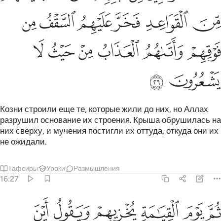
ﳂ
ﳃ
ﳄ
ﳅ
ﳆ
ﳇ
ﳈ
ﳉ
ﳊ
ﳋ
ﳌ
ﳍ
ﳎ
ﳏ
Козни строили еще те, которые жили до них, но Аллах
разрушил основание их строения. Крыша обрушилась на
них сверху, и мучения постигли их оттуда, откуда они их
не ожидали.
Тафсиры
Уроки
Размышления
16:27
ﱁ
ﱂ
ﱃ
ﱄ
ﱅ
ﱆ
م يوم القيامة يخزيهم ويقول اين شركايي الذين كنتم تشاقون فيهم قال ال
ُمَّ يَوْمَ ٱلْقِيَـٰمَةِ يُخْزِيهِمْ وَيَقُولُ أَيْنَ شُرَكَآءِىَ ٱلَّذِينَ كُنتُمْ