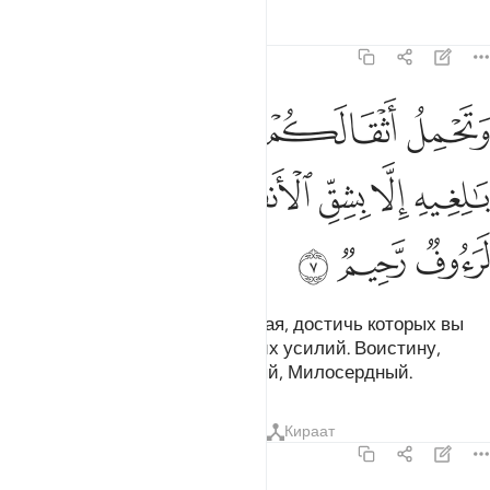
Тафсиры
Уроки
Размышления
16:7
ﱁ
ﱂ
ﱃ
ﱄ
ﱅ
ﱆ
تحمل اثقالكم الى بلد لم تكونوا بالغيه الا بشق الانفس ان ربكم لرءوف 
َتَحْمِلُ أَثْقَالَكُمْ إِلَىٰ بَلَدٍۢ لَّمْ تَكُونُوا۟ بَـٰلِغِيهِ إِلَّا بِشِقِّ ٱلْأَنفُسِ ۚ إِنَّ رَ
ﱇ
ﱈ
ﱉ
ﱊﱋ
ﱌ
ﱍ
ﱎ
ﱏ
ﱐ
Они перевозят ваши грузы в края, достичь которых вы
могли бы только ценой больших усилий. Воистину,
Господь ваш - Сострадательный, Милосердный.
Тафсиры
Уроки
Размышления
Кираат
16:8