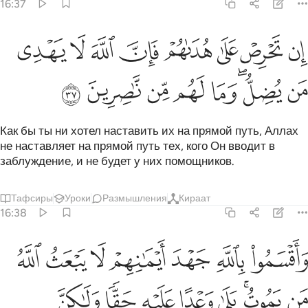
16:37
ﲃ
ﲄ
ﲅ
ﲆ
ﲇ
ﲈ
ﲉ
ﲊ
ن تحرص على هداهم فان الله لا يهدي من يضل وما لهم من ناصرين ٣٧
ِن تَحْرِصْ عَلَىٰ هُدَىٰهُمْ فَإِنَّ ٱللَّهَ لَا يَهْدِى مَن يُضِلُّ ۖ وَمَا لَهُم مِّن نَّـٰصِرِينَ ٣٧
ﲋ
ﲌﲍ
ﲎ
ﲏ
ﲐ
ﲑ
ﲒ
Как бы ты ни хотел наставить их на прямой путь, Аллах
не наставляет на прямой путь тех, кого Он вводит в
заблуждение, и не будет у них помощников.
Тафсиры
Уроки
Размышления
Кираат
16:38
ﲓ
ﲔ
ﲕ
ﲖ
ﲗ
ﲘ
ﲙ
اقسموا بالله جهد ايمانهم لا يبعث الله من يموت بلى وعدا عليه حقا ولاكن
َأَقْسَمُوا۟ بِٱللَّهِ جَهْدَ أَيْمَـٰنِهِمْ ۙ لَا يَبْعَثُ ٱللَّهُ مَن يَمُوتُ ۚ بَلَىٰ وَعْدًا عَلَيْه
ﲚ
ﲛﲜ
ﲝ
ﲞ
ﲟ
ﲠ
ﲡ