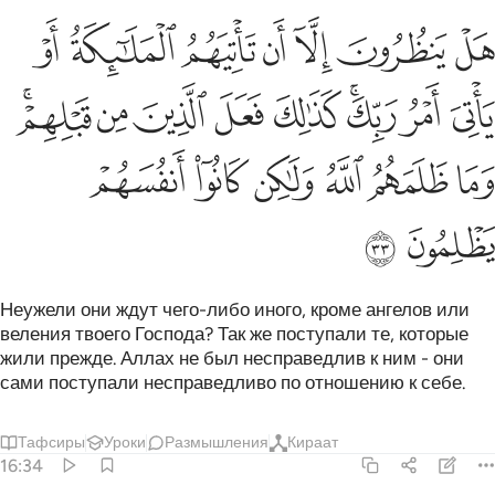
ﲲ
ﲳ
ﲴ
ﲵ
ﲶ
ﲷ
ﲸ
ل ينظرون الا ان تاتيهم الملايكة او ياتي امر ربك كذالك فعل الذين من ق
َلْ يَنظُرُونَ إِلَّآ أَن تَأْتِيَهُمُ ٱلْمَلَـٰٓئِكَةُ أَوْ يَأْتِىَ أَمْرُ رَبِّكَ ۚ كَذَٰلِكَ فَعَلَ ٱلَّذ
ﲹ
ﲺ
ﲻﲼ
ﲽ
ﲾ
ﲿ
ﳀ
ﳁﳂ
ﳃ
ﳄ
ﳅ
ﳆ
ﳇ
ﳈ
ﳉ
ﳊ
Неужели они ждут чего-либо иного, кроме ангелов или
веления твоего Господа? Так же поступали те, которые
жили прежде. Аллах не был несправедлив к ним - они
сами поступали несправедливо по отношению к себе.
Тафсиры
Уроки
Размышления
Кираат
16:34