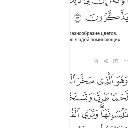
ﲡﲢ
ﲣ
ﲤ
ﲥ
ﲦ
ﲧ
ﲨ
ﲩ
Он сотворил для вас на земле разнообразие цветов.
Воистину, в этом - знамение для людей поминающих.
Тафсиры
Уроки
Размышления
16:14
ﲪ
ﲫ
ﲬ
ﲭ
ﲮ
ﲯ
هو الذي سخر البحر لتاكلوا منه لحما طريا وتستخرجوا منه حلية تلبسون
َهُوَ ٱلَّذِى سَخَّرَ ٱلْبَحْرَ لِتَأْكُلُوا۟ مِنْهُ لَحْمًۭا طَرِيًّۭا وَتَسْتَخْرِجُوا۟ مِنْهُ حِلْيَةًۭ تَلْبَس
ﲰ
ﲱ
ﲲ
ﲳ
ﲴ
ﲵﲶ
ﲷ
ﲸ
ﲹ
ﲺ