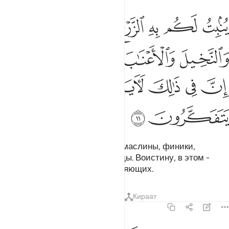
ﱷ
ﱸ
ﱹ
ﱺ
ﱻ
نبت لكم به الزرع والزيتون والنخيل والاعناب ومن كل الثمرات ان في ذال
ُنۢبِتُ لَكُم بِهِ ٱلزَّرْعَ وَٱلزَّيْتُونَ وَٱلنَّخِيلَ وَٱلْأَعْنَـٰبَ وَمِن كُلِّ ٱلثَّمَرَٰتِ ۗ إ
ﱼ
ﱽ
ﱾ
ﱿ
ﲀﲁ
ﲂ
ﲃ
ﲄ
ﲅ
ﲆ
ﲇ
ﲈ
Он взращивает для вас злаки, маслины, финики,
виноград и всевозможные плоды. Воистину, в этом -
знамение для людей размышляющих.
Тафсиры
Уроки
Размышления
Кираат
16:12