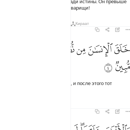
Он сотворил небеса и землю ради истины. Он превыше
тех, кого они приобщают в сотоварищи!
Тафсиры
Уроки
Размышления
Кираат
16:4
ﲟ
ﲠ
ﲡ
ﲢ
لق الانسان من نطفة فاذا هو خصيم مبين ٤
ﲣ
ﲤ
ﲥ
َلَقَ ٱلْإِنسَـٰنَ مِن نُّطْفَةٍۢ فَإِذَا هُوَ خَصِيمٌۭ مُّبِينٌۭ ٤
ﲦ
ﲧ
Он сотворил человека из капли, и после этого тот
открыто пререкается.
Тафсиры
Уроки
Размышления
16:5
الانعام خلقها لكم فيها دفء ومنافع ومنها تاكلون ٥