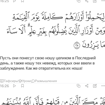
16:25
ﲩ
ﲪ
ﲫ
ﲬ
ﲭ
يحملوا اوزارهم كاملة يوم القيامة ومن اوزار الذين يضلونهم بغير علم الا
ِيَحْمِلُوٓا۟ أَوْزَارَهُمْ كَامِلَةًۭ يَوْمَ ٱلْقِيَـٰمَةِ ۙ وَمِنْ أَوْزَارِ ٱلَّذِينَ يُضِلُّونَهُم بِغَيْرِ عِلْمٍ ۗ 
ﲮ
ﲯ
ﲰ
ﲱ
ﲲ
ﲳﲴ
ﲵ
ﲶ
ﲷ
ﲸ
ﲹ
Пусть они понесут свою ношу целиком в Последний
день, а также ношу тех невежд, которых они ввели в
заблуждение. Как же отвратительна их ноша!
Тафсиры
Уроки
Размышления
16:26
ﲺ
ﲻ
ﲼ
ﲽ
ﲾ
ﲿ
ﳀ
ﳁ
د مكر الذين من قبلهم فاتى الله بنيانهم من القواعد فخر عليهم السق
َدْ مَكَرَ ٱلَّذِينَ مِن قَبْلِهِمْ فَأَتَى ٱللَّهُ بُنْيَـٰنَهُم مِّنَ ٱلْقَوَاعِدِ فَخَرَّ عَلَيْهِمُ ٱ