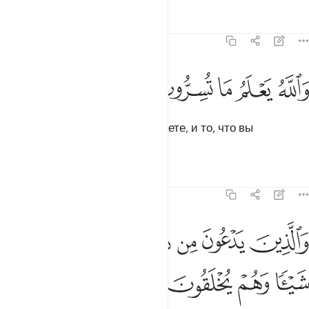
Тафсиры
Уроки
Размышления
16:19
ﱨ
ﱩ
ﱪ
الله يعلم ما تسرون وما تعلنون ١٩
ﱫ
ﱬ
ﱭ
ﱮ
َٱللَّهُ يَعْلَمُ مَا تُسِرُّونَ وَمَا تُعْلِنُونَ ١٩
Аллах ведает то, что вы утаиваете, и то, что вы
совершаете открыто.
Тафсиры
Уроки
Размышления
16:20
ﱯ
ﱰ
ﱱ
ﱲ
ﱳ
ﱴ
الذين يدعون من دون الله لا يخلقون شييا وهم يخلقون ٢٠
ﱵ
َٱلَّذِينَ يَدْعُونَ مِن دُونِ ٱللَّهِ لَا يَخْلُقُونَ شَيْـًۭٔا وَهُمْ يُخْلَقُونَ ٢٠
ﱶ
ﱷ
ﱸ
ﱹ