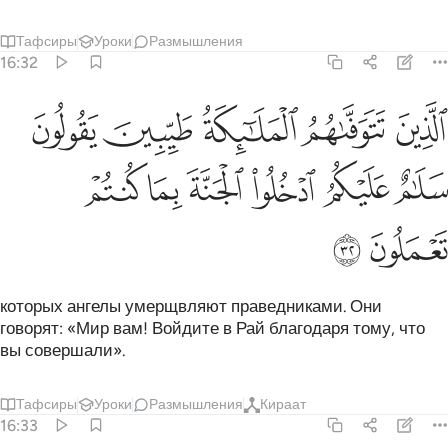
Тафсиры
Уроки
Размышления
16:32
ﲥ
ﲦ
ﲧ
ﲨ
ﲩ
لذين تتوفاهم الملايكة طيبين يقولون سلام عليكم ادخلوا الجنة بما كنتم ت
لَّذِينَ تَتَوَفَّىٰهُمُ ٱلْمَلَـٰٓئِكَةُ طَيِّبِينَ ۙ يَقُولُونَ سَلَـٰمٌ عَلَيْكُمُ ٱدْخُلُوا۟ ٱلْجَنَّةَ بِ
ﲪ
ﲫ
ﲬ
ﲭ
ﲮ
ﲯ
ﲰ
ﲱ
которых ангелы умерщвляют праведниками. Они
говорят: «Мир вам! Войдите в Рай благодаря тому, что
вы совершали».
Тафсиры
Уроки
Размышления
Кираат
16:33