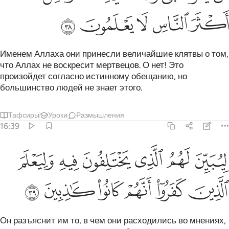
ﲢ
ﲣ
ﲤ
ﲥ
ﲦ
Именем Аллаха они принесли величайшие клятвы о том,
что Аллах не воскресит мертвецов. О нет! Это
произойдет согласно истинному обещанию, но
большинство людей не знает этого.
Тафсиры
Уроки
Размышления
16:39
ﲧ
ﲨ
ﲩ
ﲪ
ﲫ
يبين لهم الذي يختلفون فيه وليعلم الذين كفروا انهم كانوا كاذبين ٣٩
ﲬ
ِيُبَيِّنَ لَهُمُ ٱلَّذِى يَخْتَلِفُونَ فِيهِ وَلِيَعْلَمَ ٱلَّذِينَ كَفَرُوٓا۟ أَنَّهُمْ كَانُوا۟ كَـٰذِبِينَ ٩
ﲭ
ﲮ
ﲯ
ﲰ
ﲱ
ﲲ
Он разъяснит им то, в чем они расходились во мнениях,