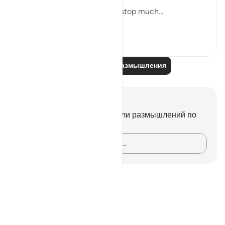
But this recitation made me stop much...
Узнать больше
15
2
Читайте другие размышления
Заметки и размышления
У вас нет никаких заметок или размышлений по
этому стиху.
Зафиксируйте свои мысли…