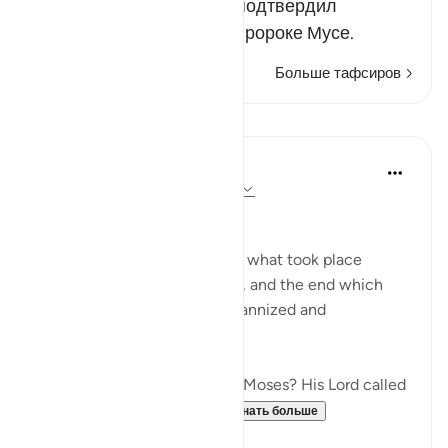
Этим вопросом Господь подтвердил
правдивость рассказа о пророке Мусе.
Больше тафсиров
Уроки
In the Shade of the Quran
31 неделю назад
·
Ссылка
айа 79:15
Instructions Given to Moses
Here, we have an account of what took place
between Moses and Pharaoh, and the end which
Pharaoh met after he had tyrannized and
transgressed all bounds:
"Have you heard the story of Moses? His Lord called
out to him in the sacred...
Узнать больше
0
0