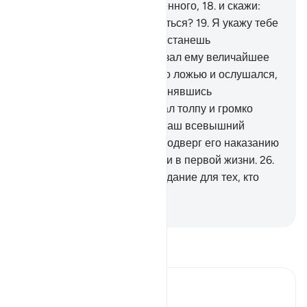
преступил границы дозволенного,
18
.
и скажи:
«Не следует ли тебе очиститься?
19
.
Я укажу тебе
путь к твоему Господу, и ты станешь
богобоязнен»».
20
.
Он показал ему величайшее
знамение,
21
.
но тот счел его ложью и ослушался,
22
.
а потом отвернулся, принявшись
усердствовать.
23
.
Он собрал толпу и громко
воззвал,
24
.
и сказал: «Я - ваш всевышний
господь!».
25
.
Тогда Аллах подверг его наказанию
как в Последней жизни, так и в первой жизни.
26
.
Воистину, в этом было назидание для тех, кто
богобоязнен.
-
Russian Translation ( Elmir Kuliev )
Прочитайте тафсир.
Russian Tafseer Al Saddi