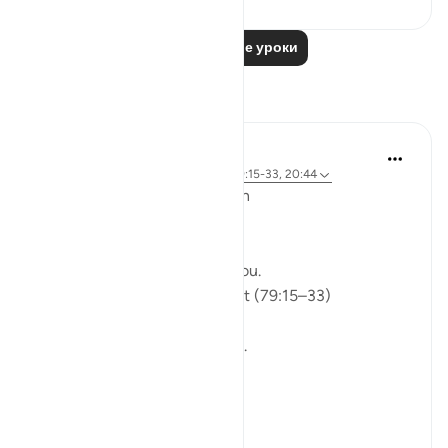
Читать другие уроки
Размышления
ekaterina myachina
5 недель назад
·
Ссылка
айа 91:9, 79:15-33, 20:44
From Recitation to Reflection
Would You Purify Yourself?
Some recitations stay with you.
Isha Prayer · Surah An-Naziʿat (79:15–33)
I thought I knew this passage.
I knew where it was heading.
Pharaoh.
Arrogance.
Downfall.