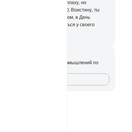
и в притче? Хвала надлежит Аллаху, но
льшинство их не знает этого.
30
.
Воистину, ты
ертен, и они смертны.
31
.
А потом, в День
скресения, вы будете препираться у своего
спода.
ssian Translation ( Elmir Kuliev )
метки и размышления
вас нет никаких заметок или размышлений по
ому стиху.
Зафиксируйте свои мысли…