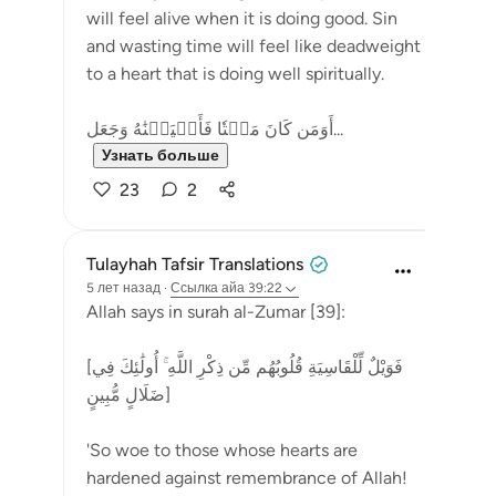
will feel alive when it is doing good. Sin
and wasting time will feel like deadweight
to a heart that is doing well spiritually.
أَوَمَن كَانَ مَيۡتٗا فَأَحۡيَيۡنَٰهُ وَجَعَل...
Узнать больше
23
2
Tulayhah Tafsir Translations
5 лет назад
·
Ссылка
айа 39:22
Allah says in surah al-Zumar [39]:
[فَوَيْلٌ لِّلْقَاسِيَةِ قُلُوبُهُم مِّن ذِكْرِ اللَّهِ ۚ أُولَٰئِكَ فِي
ضَلَالٍ مُّبِينٍ]
'So woe to those whose hearts are
hardened against remembrance of Allah!