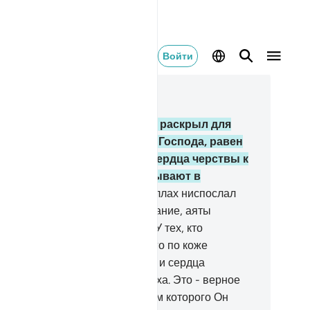
Войти
тать в контексте
ва 39, Страница 461, Джуз 23
.
Разве тот, чью грудь Аллах раскрыл для
лама, кто на свету от своего Господа, равен
верующему? Горе тем, чьи сердца черствы к
минанию Аллаха! Они пребывают в
евидном заблуждении.
23
.
Аллах ниспослал
илучшее повествование - Писание, аяты
торого сходны и повторяются. У тех, кто
рашится своего Господа, от него по коже
оходит дрожь. А потом их кожа и сердца
ягчаются при поминании Аллаха. Это - верное
ководство Аллаха, посредством которого Он