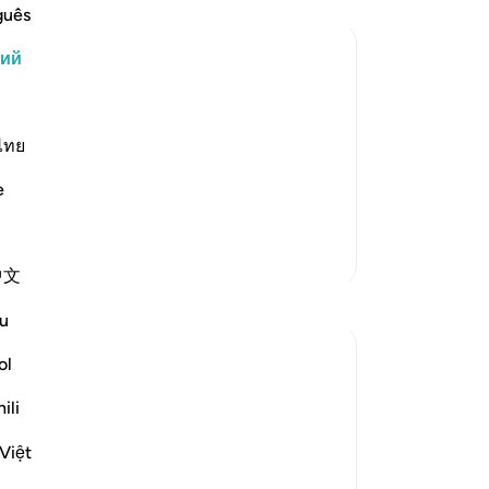
ве
guês
Ал
кий
на
бу
нятия ислама, может быть равен
ра
нин озарен светом от своего
то
ไทย
ле своего Господа, найти в своей
та
елений и наслаждаться своими
e
яв
26
му
Больше тафсиров
中文
ещ
Размышления
пр
u
пр
Hammad Fahim
Мы
ol
17 недель назад
·
Ссылка
айа 39:22, 6:122
ар
I have an unfiltered thought I want to
ili
пр
express.
не
Việt
пр
There is no life without the Qur’an.