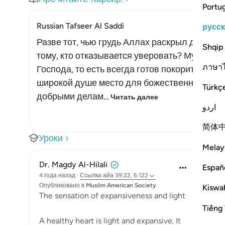
Portu
Russian Tafseer Al Saddi
русс
Разве тот, чью грудь Аллах раскрыл для при
Shqip
тому, кто отказывается уверовать? Мусульма
ภาษา
Господа, то есть всегда готов покориться во
широкой душе место для божественных пов
Türkç
добрыми делам…
Читать далее
اردو
简体
Уроки
Melay
Dr. Magdy Al-Hilali
Españ
4 года назад
·
Ссылка
айа 39:22, 6:122
Опубликовано в
Muslim American Society
Kiswah
The sensation of expansiveness and light
Tiếng 
A healthy heart is light and expansive. It