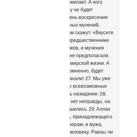
дет прямым путем того, кого пожелает. А кого
лах введет в заблуждение, тому не будет
ставника.
24
.
Разве тот, кто в День воскресения
дет лицом защищаться от ужасных мучений,
вен верующему? Беззаконникам скажут: «Вкусите
, что вы приобретали!».
25
.
Их предшественники
кже считали лжецами посланников, и мучения
ились к ним оттуда, откуда они не предполагали.
.
Аллах дал им вкусить позор в мирской жизни. А
чений в Последней жизни, несомненно, будет
е больше, если бы они только знали!
27
.
Мы уже
ивели для людей в этом Коране всевозможные
итчи, чтобы они могли помянуть назидание.
28
.
 ниспослали Коран, в котором нет неправды, на
абском языке, чтобы они устрашились.
29
.
Аллах
иводит в качестве притчи мужа, принадлежащего
скольким несговорчивым партнерам, и мужа,
инадлежащего только одному человеку. Равны ли