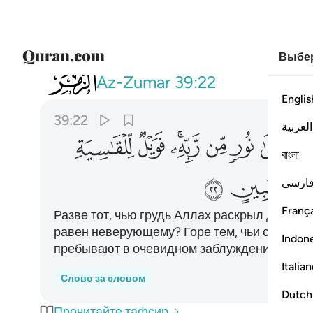
Выбер
039
افمن شرح الله صدره للاسلام فهو على 
Az-Zumar
39:22
Englis
39:22
العربية
ﱆ
ﱇ
ﱈ
ﱉ
ﱊﱋ
ﱌ
ﱍ
বাংলা
ﱖ
ﱗ
ارسی
França
Разве тот, чью грудь Аллах раскрыл для исла
равен неверующему? Горе тем, чьи сердца 
Indon
пребывают в очевидном заблуждении.
Italia
Слово за словом
Dutch
Прочитайте тафсир.