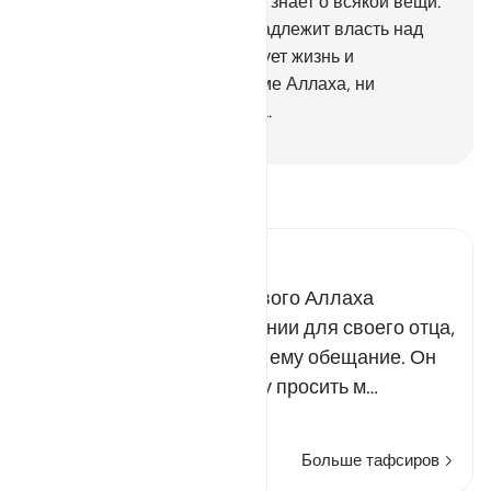
опасаться. Воистину, Аллах знает о всякой вещи.
116
.
Воистину, Аллаху принадлежит власть над
небесами и землей. Он дарует жизнь и
умерщвляет. Нет у вас, кроме Аллаха, ни
покровителя, ни помощника.
-
Russian Translation ( Elmir Kuliev )
Прочитайте тафсир.
Russian Tafseer Al Saddi
Возлюбленный Милостивого Аллаха
Ибрахим просил о прощении для своего отца,
чтобы выполнить данное ему обещание. Он
сказал: «Мир тебе! Я буду просить м…
Читать далее
Больше тафсиров