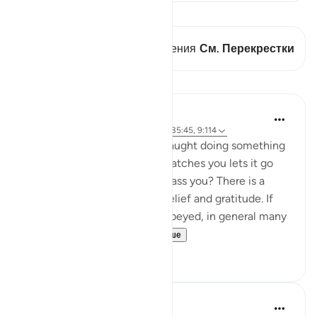
Просмотреть кираат
В этом стихе есть 1 Пересечения
См. Перекрестки
Уроки
J Yousef
4 года назад
·
Ссылка
айа 68:31-33, 35:45, 9:114
How do you feel when are caught doing something
wrong, but the person who catches you lets it go
and doesn’t punish or embarrass you? There is a
mixture of embarrassment, relief and gratitude. If
you love the person you disobeyed, in general many
would vow nev...
Узнать больше
36
2
Prophetic Commentary