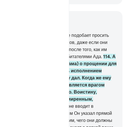
Читать в контексте
Глава 9, Страница 205, Джуз 11
113
.
Пророку и верующим не подобает просить
прощения для многобожников, даже если они
являются родственниками, после того, как им
стало ясно, что они будут обитателями Ада.
114
.
А
молитва Ибрахима (Авраама) о прощении для
его отца была всего лишь исполнением
обещания, которое он ему дал. Когда же ему
стало ясно, что его отец является врагом
Аллаха, он отрекся от него. Воистину,
Ибрахим (Авраам) был смиренным,
выдержанным.
115
.
Аллах не вводит в
заблуждение людей, которым Он указал прямой
путь, пока Он не разъяснит им, чего они должны