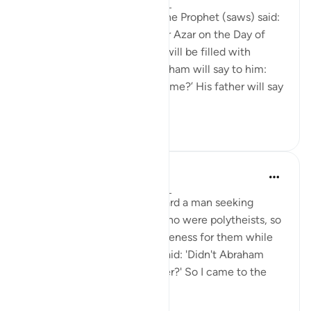
8 лет назад
·
Ссылка
айа 9:113-114
Abu Hurayrah narrates that the Prophet (saws) said:
'Abraham will meet his father Azar on the Day of
Judgement, and Azar’s face will be filled with
exhaustion and dust. So Abraham will say to him:
‘Did I not tell you not to defy me?’ His father will say
to h...
Узнать больше
0
0
Prophetic Commentary
8 лет назад
·
Ссылка
айа 9:113-114
Ali b. Abu Tâlib narrates: I heard a man seeking
forgiveness for his parents who were polytheists, so
I said: 'Are you seeking forgiveness for them while
they were polytheists?' He said: 'Didn't Abraham
seek forgiveness for his father?' So I came to the
Prophe...
Узнать больше