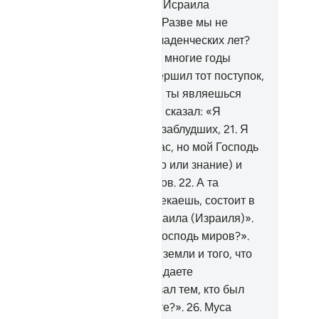
.
Посему отпусти с нами сынов Исраила
зраиля)"».
18
.
Фараон сказал: «Разве мы не
спитывали тебя среди нас с младенческих лет?
зве ты не оставался среди нас многие годы
оей жизни.
19
.
Разве ты не совершил тот поступок,
торый ты совершил? Воистину, ты являешься
ним из неблагодарных».
20
.
Он сказал: «Я
вершил это, когда был в числе заблудших,
21
.
Я
ежал от вас, когда испугался вас, но мой Господь
ровал мне власть (пророчество или знание) и
елал меня одним из посланников.
22
.
А та
лость, в которой ты меня попрекаешь, состоит в
м, что ты поработил сынов Исраила (Израиля)».
.
Фараон сказал: «А что такое Господь миров?».
.
Муса сказал: «Господь небес, земли и того, что
жду ними, если только вы обладаете
ежденностью».
25
.
Фараон сказал тем, кто был
оло него: «Разве вы не слышите?».
26
.
Муса