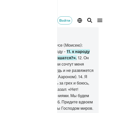
Войти
тать в контексте
ва 26, Страница 367, Джуз 19
.
Вот твой Господь воззвал к Мусе (Моисею):
тупай к несправедливому народу -
11
.
к народу
раона. Неужели они не устрашатся?».
12
.
Он
азал: «Господи! Я боюсь, что они сочтут меня
ецом,
13
.
что стеснится моя грудь и не развяжется
й язык. Пошли же за Харуном (Аароном).
14
.
Я
су перед ними ответственность за грех и боюсь,
о они убьют меня».
15
.
Аллах сказал: «Нет!
упайте вдвоем с Моими знамениями. Мы будем
есте с вами и будем слушать.
16
.
Придите вдвоем
Фараону и скажите: "Мы посланы Господом миров.