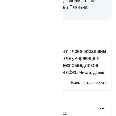
пожирают имущество сирот, наполняют свои
животы Огнем и будут гореть в Пламени.
-
Russian Translation ( Elmir Kuliev )
Прочитайте тафсир.
Russian Tafseer Al Saddi
Существует мнение, что эти слова обращены
к тем, кто присутствует возле умирающего
человека, составившего несправедливое
завещание, поскольку они обяз…
Читать далее
Больше тафсиров
Уроки
Ola Shoubaki
3 года назад
·
Ссылка
айа 4:9, 35:28