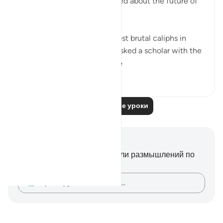
every parent who is concerned about the future of
his/her children!
Al Mansor was one of the most brutal caliphs in
Muslim history. One day he asked a scholar with the
name 'Muqatel...
Узнать больше
13
3
482
Читать другие уроки
Заметки и размышления
У вас нет никаких заметок или размышлений по
этому стиху.
Зафиксируйте свои мысли…