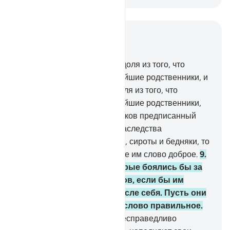
Читать в контексте
Глава 4, Страница 78, Джуз 4
7
.
Мужчинам принадлежит доля из того, что
оставили родители и ближайшие родственники, и
женщинам принадлежит доля из того, что
оставили родители и ближайшие родственники,
будь его мало или много. Таков предписанный
удел.
8
.
Если при разделе наследства
присутствуют родственники, сироты и бедняки, то
одарите их из него и скажите им слово доброе.
9
.
Пусть опасаются те, которые боялись бы за
своих немощных потомков, если бы им
пришлось оставить их после себя. Пусть они
боятся Аллаха и говорят слово правильное.
10
.
Воистину, те, которые несправедливо