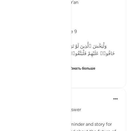
Linguistic Gems from the Qur'an
Day Two: Taqwa
Allah says in Surah Nisa, verse 9
وَلْيَخْشَ ٱلَّذِينَ لَوْ تَرَكُوا۟ مِنْ خَلْفِهِمْ ذُرِّيَّةًۭ ضِعَـٰفًا
خَافُوا۟ عَلَيْهِمْ فَلْيَتَّقُوا۟ ٱللَّهَ وَلْيَقُولُوا۟ قَوْلًۭا سَدِيدًا
Let those who would fear ...
Узнать больше
2
0
87
Mohannad Hakeem
4 года назад
·
Ссылка
айа 4:9
Day 4 juz 4
#AyahLookup
Answer
MUCH NEEDED Ayah and reminder and story for