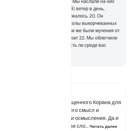
предостережения Мои!
19
.
Мы наслали на них
морозный (или завывающий) ветер в день,
злосчастье которого продолжалось.
20
.
Он
вырывал людей, словно стволы выкорчеванных
финиковых пальм.
21
.
Какими же были мучения от
Меня и предостережения Мои!
22
.
Мы облегчили
Коран для поминания. Но есть ли среди вас
вспоминающие?
-
Russian Translation ( Elmir Kuliev )
Прочитайте тафсир.
Russian Tafseer Al Saddi
Мы облегчили слова Священного Корана для
запоминания и чтения, а его смысл и
значения - для познания и осмысления. Да и
как может быть иначе, если сло…
Читать далее