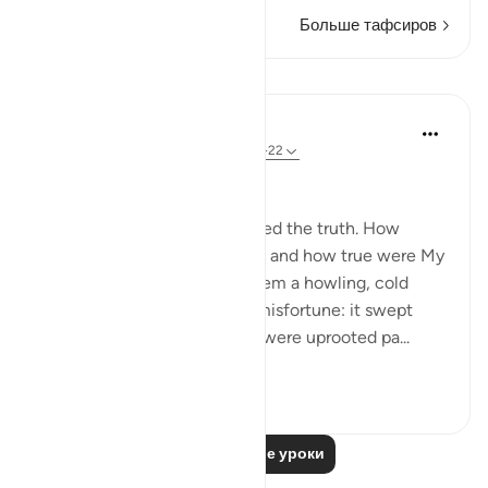
Больше тафсиров
Уроки
In the Shade of the Quran
31 неделю назад
·
Ссылка
айа 54:18-22
The 'Ad and the Stormwind
The people of 'Ad also rejected the truth. How
grievous was My punishment and how true were My
warnings. We sent against them a howling, cold
wind on a day of unceasing misfortune: it swept
people away as though they were uprooted pa...
Узнать больше
1
0
103
Читать другие уроки