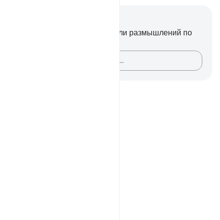
Заметки и размышления
У вас нет никаких заметок или размышлений по
этому стиху.
Зафиксируйте свои мысли…
Notes
placeholders
close