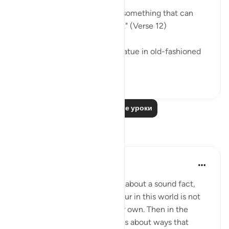
"he invokes, instead of God, something that can
neither harm nor benefit him." (Verse 12)
He may invoke an idol or a statue in old-fashioned
ignorance, ...
Узнать больше
0
0
Читать другие уроки
Размышления
Hana Alasry
7 лет назад
·
Ссылка
айа 22:9-13
In these verses, Allah tells us about a sound fact,
that any disgrace that we incur in this world is not
by anyone's doing except our own. Then in the
following verses, Allah tells us about ways that