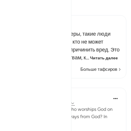
Прочитайте тафсир.
Russian Tafseer Al Saddi
Отказываясь от правой веры, такие люди
начинают взывать к тому, кто не может
принести им пользы или причинить вред. Это
относится ко всем божествам, к…
Читать далее
Больше тафсиров
Уроки
In the Shade of the Quran
31 неделю назад
·
Ссылка
айа 22:12
So, where does the person who worships God on
the borderline go when he strays from God? In
simple terms: