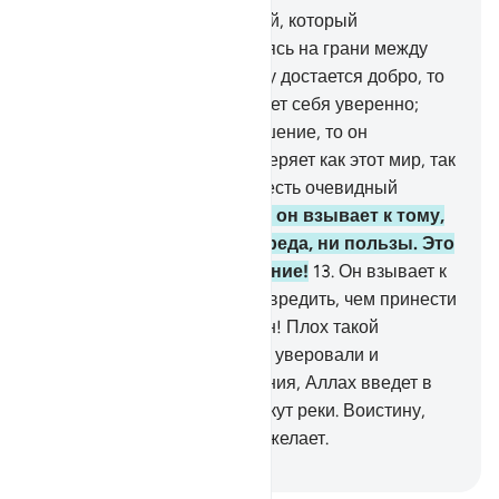
11
.
Среди людей есть и такой, который
поклоняется Аллаху, находясь на грани между
верой и неверием. Если ему достается добро, то
благодаря этому он чувствует себя уверенно;
если же его постигает искушение, то он
оборачивается вспять. Он теряет как этот мир, так
и Последнюю жизнь. Это и есть очевидный
убыток!
12
.
Вместо Аллаха он взывает к тому,
что не приносит ему ни вреда, ни пользы. Это
и есть глубокое заблуждение!
13
.
Он взывает к
тому, кто может быстрее навредить, чем принести
пользу. Плох такой господин! Плох такой
товарищ!
14
.
А тех, которые уверовали и
совершали праведные деяния, Аллах введет в
Райские сады, в которых текут реки. Воистину,
Аллах поступает так, как пожелает.
-
Russian Translation ( Elmir Kuliev )