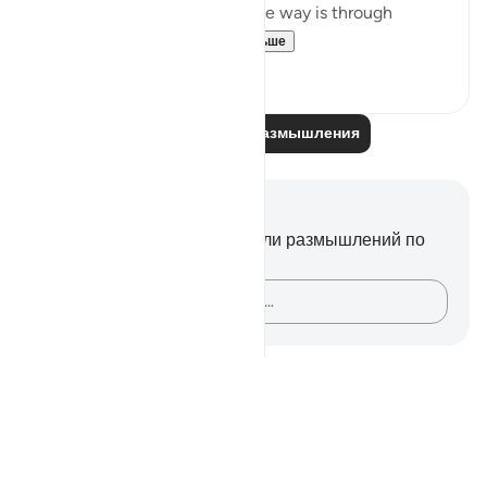
disgrace can be incurned. One way is through
misrepresenting...
Узнать больше
2
1
Читайте другие размышления
Заметки и размышления
У вас нет никаких заметок или размышлений по
этому стиху.
Зафиксируйте свои мысли…