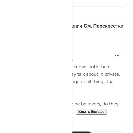
Просмотреть кираат
В этом стихе есть 1 Пересечения
См. Перекрестки
Уроки
In the Shade of the Quran
31 неделю назад
·
Ссылка
айа 9:78
"Do they not realize that God knows both their
secret thoughts and what they talk about in private,
and that God has full knowledge of all things that
are hidden away?" (Verse 78)
Since the hypocrites claim to be believers, do they
not know that God knows all...
Узнать больше
0
0