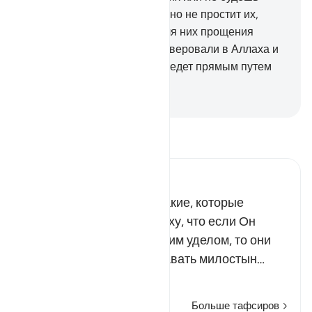
делать этого, Аллах все равно не простит их,
даже если ты попросишь для них прощения
семьдесят раз, ибо они не уверовали в Аллаха и
Его Посланника. Аллах не ведет прямым путем
нечестивых людей.
-
Russian Translation ( Elmir Kuliev )
Прочитайте тафсир.
Russian Tafseer Al Saddi
Среди лицемеров есть такие, которые
обещали и клялись Аллаху, что если Он
одарит их щедрым мирским уделом, то они
непременно станут раздавать милостын…
Читать далее
Больше тафсиров