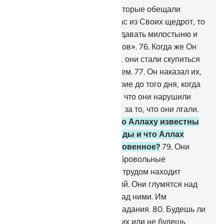
75
.
Среди них есть такие, которые обещали
Аллаху: «Если Он одарит нас из Своих щедрот, то
мы непременно станем раздавать милостыню и
будем одними из праведников».
76
.
Когда же Он
одарил их из Своих щедрот, они стали скупиться
и отвернулись с отвращением.
77
.
Он наказал их,
вселив в их сердца лицемерие до того дня, когда
они встретятся с Ним, за то, что они нарушили
данное Аллаху обещание, и за то, что они лгали.
78
.
Разве они не знали, что Аллаху известны
их секреты и тайные беседы и что Аллах
является Ведающим сокровенное?
79
.
Они
поносят тех, кто раздает добровольные
пожертвования, и тех, кто с трудом находит
средства для пожертвований. Они глумятся над
ними, а Аллах поглумится над ними. Им
уготованы мучительные страдания.
80
.
Будешь ли
ты просить прощения для них или не будешь