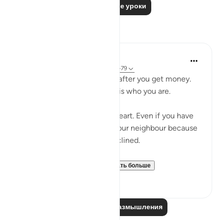
Читать другие уроки
Размышления
Salah Sheikh
5 лет назад
·
Ссылка
айа 3:134, 9:75-79
You don't become generous after you get money.
You are generous because it is who you are.
Generosity is a state of the heart. Even if you have
no money you will smile at your neighbour because
that is where your heart is inclined.
So with instilling withi...
Узнать больше
1
2
Читайте другие размышления