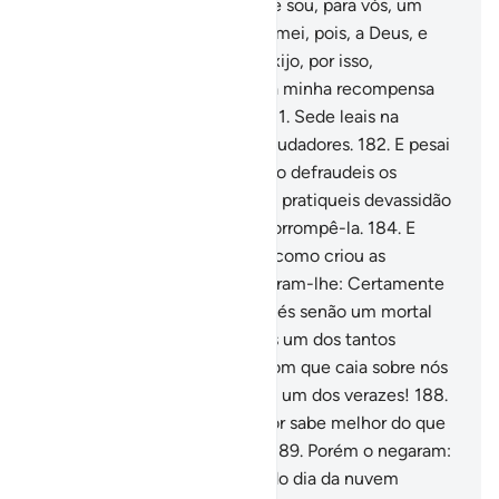
temeis a Deus?
178
.
Sabei que sou, para vós, um
fidedigno mensageiro.
179
.
Temei, pois, a Deus, e
obedecei-me.
180
.
Não vos exijo, por isso,
recompensa alguma, porque a minha recompensa
virá do Senhor do Universo.
181
.
Sede leais na
medida, e não sejais dos defraudadores.
182
.
E pesai
com a balança justa;
183
.
E não defraudeis os
humanos em seus bens, e não pratiqueis devassidão
na terra, com a intenção de corrompê-la.
184
.
E
temei Quem vos criou, assim como criou as
primeiras gerações.
185
.
Disseram-lhe: Certamente
és um energúmeno!
186
.
Não és senão um mortal
como nós, e pensamos que és um dos tantos
mentirosos.
187
.
Faze, pois, com que caia sobre nós
um fragmento dos céus, se és um dos verazes!
188
.
(Xuaib) lhes disse: Meu Senhor sabe melhor do que
ninguém tudo quanto fazeis.
189
.
Porém o negaram:
por isso os açoitou o castigo do dia da nuvem