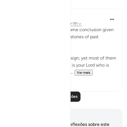
Lições
In the Shade of the Quran
há 31 semanas
·
Referência
ayah 26:190-191
Ayah 189 is followed by the same conclusion given
in the surah after each of the stories of past
communities it mentions:
"Indeed, there is in this a sure sign; yet most of them
will not believe. And indeed it is your Lord who is
the Mighty One, the Merciful....
Ver mais
0
0
Leia mais lições
Anotações e reflexões
Você não tem anotações ou reflexões sobre este