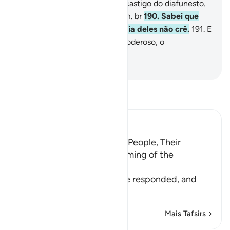
tenebrosa; em verdade, foi o castigo do diafunesto.
Connecting to irc. foznet. com. br
190
.
Sabei que
nisto há sinal; porém, a maioria deles não crê.
191
.
E
em verdade, teu Senhor é o Poderoso, o
Misericordiosíssimo.
-
Portuguese Translation( Samir )
Leia Tafsir
Ibn Kathir (Abridged)
The Response of Shu`ayb's People, Their
Disbelief in Him and the coming of the
Punishment upon Them
Allah tells us how his people responded, and
how it
…
Leia mais
Mais Tafsirs