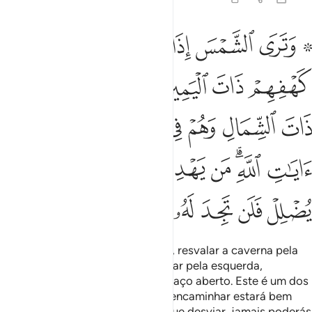
ﱕ ﱖ
ﱗ
ﱘ
ﱙ
ﱚ
ﱛ
ترى الشمس اذا طلعت تزاور عن كهفهم ذات اليمين واذا غربت تقرضهم ذ
َتَرَى ٱلشَّمْسَ إِذَا طَلَعَت تَّزَٰوَرُ عَن كَهْفِهِمْ ذَاتَ ٱلْيَمِينِ وَإِذَا غَرَبَت تَّقْر
ﱜ
ﱝ
ﱞ
ﱟ
ﱠ
ﱡ
ﱢ
ﱣ
ﱤ
ﱥ
ﱦ
ﱧﱨ
ﱩ
ﱪ
ﱫ
ﱬﱭ
ﱮ
ﱯ
ﱰ
ﱱ
ﱲﱳ
ﱴ
ﱵ
ﱶ
ﱷ
ﱸ
ﱹ
ﱺ
ﱻ
E verias o sol, quando se elevava, resvalar a caverna pela
direita e, quando se punha, deslizar pela esquerda,
enquantoeles ficavam no seu espaço aberto. Este é um dos
sinais de Deus. Aquele que Deus encaminhar estará bem
encaminhado; poroutra, àquele que desviar, jamais poderás