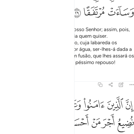
ﲀ
ﲁ
ﲂ
Dize-lhes: A verdade emana do vosso Senhor; assim, pois,
que creia quem desejar, e descreia quem quiser.
Preparamospara os iníquos o fogo, cuja labareda os
envolverá. Quando implorarem por água, ser-lhes-á dada a
beber água semelhante ametal em fusão, que lhes assará os
rostos. Que péssima bebida! Que péssimo repouso!
Tafsirs
Lições
Reflexões
18:30
ﲃ
ﲄ
ﲅ
ﲆ
ﲇ
ن الذين امنوا وعملوا الصالحات انا لا نضيع اجر من احسن عملا ٣٠
ﲈ
ﲉ
ِنَّ ٱلَّذِينَ ءَامَنُوا۟ وَعَمِلُوا۟ ٱلصَّـٰلِحَـٰتِ إِنَّا لَا نُضِيعُ أَجْرَ مَنْ أَحْسَنَ عَمَلًا ٠
ﲊ
ﲋ
ﲌ
ﲍ
ﲎ
ﲏ