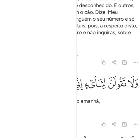
tentando, sem dúvida, adivinhar o desconhecido. E outros,
ainda, diziam: Eram sete, oito com o cão. Dize: Meu
Senhorconhece melhor do que ninguém o seu número e só
poucos o desconhece! Não discutais, pois, a respeito disto,
a menos queseja de um modo claro e não inquiras, sobre
eles, ninguém
Tafsirs
Lições
Reflexões
Hadith
18:23
ﲊ
ﲋ
ﲌ
ﲍ
لا تقولن لشيء اني فاعل ذالك غدا ٢٣
ﲎ
ﲏ
ﲐ
ﲑ
َلَا تَقُولَنَّ لِشَا۟ىْءٍ إِنِّى فَاعِلٌۭ ذَٰلِكَ غَدًا ٢٣
Jamais digas: Deixai, que farei isto amanhã,
Tafsirs
Lições
Reflexões
18:24