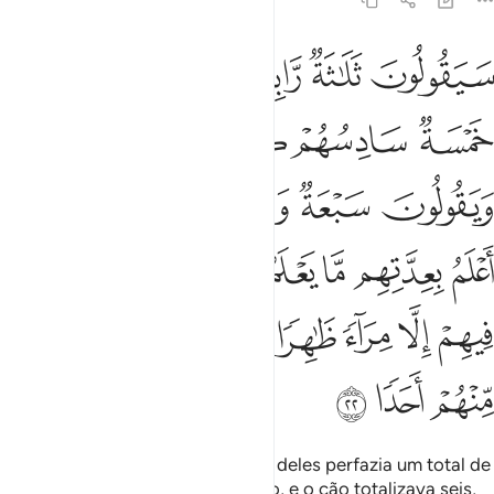
18:22
ﱥ
ﱦ
ﱧ
ﱨ
ﱩ
يقولون ثلاثة رابعهم كلبهم ويقولون خمسة سادسهم كلبهم رجما بالغيب وي
َيَقُولُونَ ثَلَـٰثَةٌۭ رَّابِعُهُمْ كَلْبُهُمْ وَيَقُولُونَ خَمْسَةٌۭ سَادِسُهُمْ كَلْبُهُمْ رَجْمًۢ
ﱪ
ﱫ
ﱬ
ﱭ
ﱮﱯ
ﱰ
ﱱ
ﱲ
ﱳﱴ
ﱵ
ﱶ
ﱷ
ﱸ
ﱹ
ﱺ
ﱻ
ﱼﱽ
ﱾ
ﱿ
ﲀ
ﲁ
ﲂ
ﲃ
ﲄ
ﲅ
ﲆ
ﲇ
ﲈ
ﲉ
Alguns diziam: Eram três, e o cão deles perfazia um total de
quatro. Outros diziam: Eram cinco, e o cão totalizava seis,