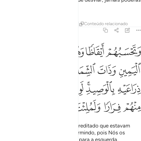
achar-lhe protetor que o guie.
Tafsirs
Lições
Reflexões
Qiraat
Conteúdo relacionado
18:18
ﱼ
ﱽ
ﱾ
ﱿﲀ
ﲁ
ﲂ
تحسبهم ايقاظا وهم رقود ونقلبهم ذات اليمين وذات الشمال وكلبهم باس
َتَحْسَبُهُمْ أَيْقَاظًۭا وَهُمْ رُقُودٌۭ ۚ وَنُقَلِّبُهُمْ ذَاتَ ٱلْيَمِينِ وَذَاتَ ٱلشِّمَالِ ۖ 
ﲃ
ﲄ
ﲅﲆ
ﲇ
ﲈ
ﲉ
ﲊﲋ
ﲌ
ﲍ
ﲎ
ﲏ
ﲐ
ﲑ
ﲒ
ﲓ
ﲔ
ﲕ
(Se os houvesses visto), terias acreditado que estavam
despertos, apesar de estarem dormindo, pois Nós os
virávamos, ora para a direita, ora para a esquerda,