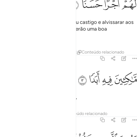
ﳆ
ﳇ
ﳈ
ﳉ
Fê-lo reto, para admoestar do Seu castigo e alvissarar aos
fiéis que praticam o bem que obterão uma boa
recompensa,
Tafsirs
Lições
Reflexões
Qiraat
Conteúdo relacionado
18:3
ﳊ
اكثين فيه ابدا ٣
ﳋ
ﳌ
ﳍ
َّـٰكِثِينَ فِيهِ أَبَدًۭا ٣
Da qual desfrutarão eternamente,
Tafsirs
Lições
Reflexões
Conteúdo relacionado
18:4
ينذر الذين قالوا اتخذ الله ولدا ٤