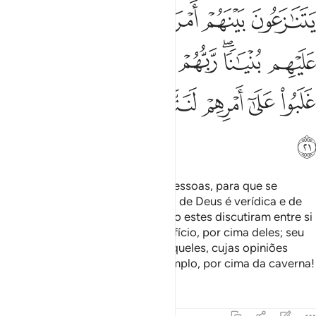
ﱏ
ﱐ
ﱑﱒ
ﱓ
ﱔ
ﱕ
ﱖﱗ
ﱘ
ﱙ
ﱚﱛ
ﱜ
ﱝ
ﱞ
ﱟ
ﱠ
ﱡ
ﱢ
ﱣ
ﱤ
Assim revelamos o seu caso às pessoas, para que se
persuadissem de que a promessa de Deus é verídica e de
que aHora é indubitável. E quando estes discutiram entre si
a questão, disseram: Erigi um edifício, por cima deles; seu
Senhor é omais sabedor disso. Aqueles, cujas opiniões
prevalecia, disseram: Erigi um templo, por cima da caverna!
Tafsirs
Lições
Reflexões