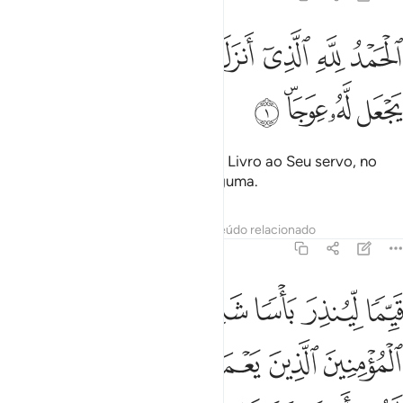
ﲭ
ﲮ
ﲯ
ﲰ
ﲱ
ﲲ
لحمد لله الذي انزل على عبده الكتاب ولم يجعل له عوجا ١
ﲳ
ﲴ
لْحَمْدُ لِلَّهِ ٱلَّذِىٓ أَنزَلَ عَلَىٰ عَبْدِهِ ٱلْكِتَـٰبَ وَلَمْ يَجْعَل لَّهُۥ عِوَجَاۜ ١
ﲵ
ﲶ
ﲷﲸ
ﲹ
Louvado seja Deus que revelou o Livro ao Seu servo, no
qual não colocou contradição alguma.
Tafsirs
Lições
Reflexões
Conteúdo relacionado
18:2
ﲺ
ﲻ
ﲼ
ﲽ
ﲾ
ﲿ
ﳀ
يما لينذر باسا شديدا من لدنه ويبشر المومنين الذين يعملون الصالحات ا
َيِّمًۭا لِّيُنذِرَ بَأْسًۭا شَدِيدًۭا مِّن لَّدُنْهُ وَيُبَشِّرَ ٱلْمُؤْمِنِينَ ٱلَّذِينَ يَعْمَلُو
ﳁ
ﳂ
ﳃ
ﳄ
ﳅ