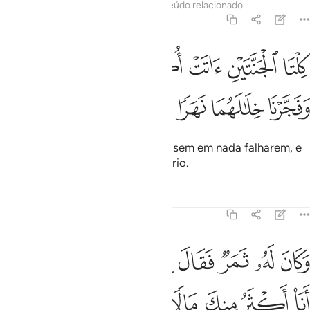
Tafsirs
Lições
Reflexões
Conteúdo relacionado
18:33
ﲾ
ﲿ
ﳀ
ﳁ
ﳂ
ﳃ
ﳄ
لتا الجنتين اتت اكلها ولم تظلم منه شييا وفجرنا خلالهما نهرا ٣٣
ﳅﳆ
ِلْتَا ٱلْجَنَّتَيْنِ ءَاتَتْ أُكُلَهَا وَلَمْ تَظْلِم مِّنْهُ شَيْـًۭٔا ۚ وَفَجَّرْنَا خِلَـٰلَهُمَا نَهَرً
ﳇ
ﳈ
ﳉ
ﳊ
Ambos os parreirais frutificaram, sem em nada falharem, e
no meio deles fizemos brotar um rio.
Tafsirs
Lições
Reflexões
18:34
ﳋ
ﳌ
ﳍ
ﳎ
ﳏ
ﳐ
كان له ثمر فقال لصاحبه وهو يحاوره انا اكثر منك مالا واعز نفرا ٣٤
ﳑ
َكَانَ لَهُۥ ثَمَرٌۭ فَقَالَ لِصَـٰحِبِهِۦ وَهُوَ يُحَاوِرُهُۥٓ أَنَا۠ أَكْثَرُ مِنكَ مَالًۭا وَ
ﳒ
ﳓ
ﳔ
ﳕ
ﳖ
ﳗ
ﳘ