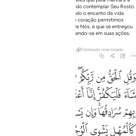
noite invocam seu Senhor, anelando contemplar Seu Rosto.
Nãonegligencies os fiéis, desejando o encanto da vida
terrena e não escutes aquele cujo coração permitimos
negligenciar o atode se lembrar de Nós, e que se entregou
aos seus próprios desejos, excedendo-se em suas ações.
Tafsirs
Lições
Reflexões
Qiraat
Conteúdo relacionado
18:29
ﱢ
ﱣ
ﱤ
ﱥﱦ
ﱧ
ﱨ
ﱩ
ﱪ
قل الحق من ربكم فمن شاء فليومن ومن شاء فليكفر انا اعتدنا للظالمي
َقُلِ ٱلْحَقُّ مِن رَّبِّكُمْ ۖ فَمَن شَآءَ فَلْيُؤْمِن وَمَن شَآءَ فَلْيَكْفُرْ ۚ إِنَّآ أَعْتَدْنَا لِلظ
ﱫ
ﱬﱭ
ﱮ
ﱯ
ﱰ
ﱱ
ﱲ
ﱳ
ﱴﱵ
ﱶ
ﱷ
ﱸ
ﱹ
ﱺ
ﱻ
ﱼﱽ
ﱾ
ﱿ