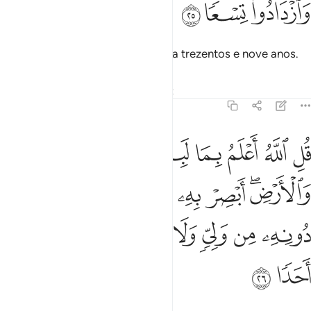
ﲫ
ﲬ
ﲭ
Eis que permaneceram na caverna trezentos e nove anos.
Tafsirs
Lições
Reflexões
Qiraat
18:26
ﲮ
ﲯ
ﲰ
ﲱ
ﲲﲳ
ﲴ
ﲵ
ﲶ
ل الله اعلم بما لبثوا له غيب السماوات والارض ابصر به واسمع ما لهم
ُلِ ٱللَّهُ أَعْلَمُ بِمَا لَبِثُوا۟ ۖ لَهُۥ غَيْبُ ٱلسَّمَـٰوَٰتِ وَٱلْأَرْضِ ۖ أَبْصِرْ بِهِ
ﲷﲸ
ﲹ
ﲺ
ﲻﲼ
ﲽ
ﲾ
ﲿ
ﳀ
ﳁ
ﳂ
ﳃ
ﳄ
ﳅ
ﳆ
ﳇ
ﳈ