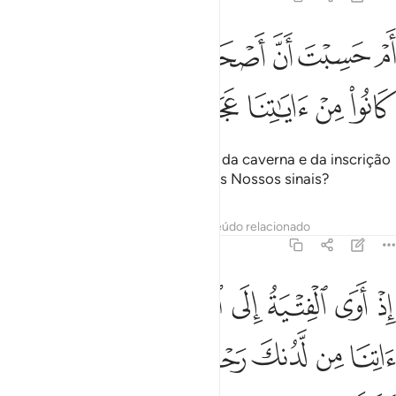
ﱳ
ﱴ
ﱵ
ﱶ
ﱷ
م حسبت ان اصحاب الكهف والرقيم كانوا من اياتنا عجبا ٩
ﱸ
َمْ حَسِبْتَ أَنَّ أَصْحَـٰبَ ٱلْكَهْفِ وَٱلرَّقِيمِ كَانُوا۟ مِنْ ءَايَـٰتِنَا عَجَبًا ٩
ﱹ
ﱺ
ﱻ
ﱼ
ﱽ
Pensas, acaso, que os ocupantes da caverna e da inscrição
forma algo extraordinário entre os Nossos sinais?
Tafsirs
Lições
Reflexões
Conteúdo relacionado
18:10
ﱾ
ﱿ
ﲀ
ﲁ
ﲂ
ﲃ
ﲄ
ذ اوى الفتية الى الكهف فقالوا ربنا اتنا من لدنك رحمة وهيي لنا من امرنا 
ِذْ أَوَى ٱلْفِتْيَةُ إِلَى ٱلْكَهْفِ فَقَالُوا۟ رَبَّنَآ ءَاتِنَا مِن لَّدُنكَ رَحْمَةًۭ وَهَيِّئْ لَن
ﲅ
ﲆ
ﲇ
ﲈ
ﲉ
ﲊ
ﲋ
ﲌ