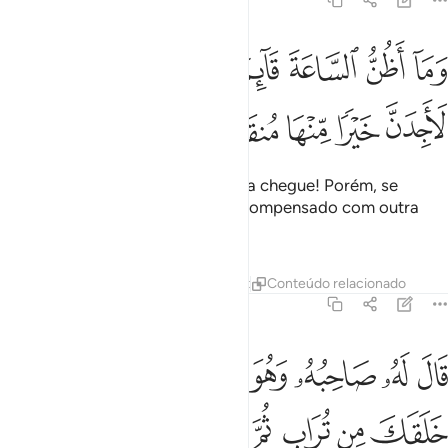
18:36
ﱎ
ﱏ
ﱐ
ﱑ
ﱒ
ﱓ
ﱔ
ما اظن الساعة قايمة ولين رددت الى ربي لاجدن خيرا منها منقلبا ٣٦
ﱕ
َمَآ أَظُنُّ ٱلسَّاعَةَ قَآئِمَةًۭ وَلَئِن رُّدِدتُّ إِلَىٰ رَبِّى لَأَجِدَنَّ خَيْرًۭا مِّنْهَا مُن
ﱖ
ﱗ
ﱘ
ﱙ
ﱚ
Como tampouco creio que a Hora chegue! Porém, se
retornar ao meu Senhor, serei recompensado com outra
dádivamelhor do que esta.
Tafsirs
Lições
Reflexões
Qiraat
Conteúdo relacionado
18:37
ﱛ
ﱜ
ﱝ
ﱞ
ﱟ
ﱠ
ﱡ
ال له صاحبه وهو يحاوره اكفرت بالذي خلقك من تراب ثم من نطفة ثم س
َالَ لَهُۥ صَاحِبُهُۥ وَهُوَ يُحَاوِرُهُۥٓ أَكَفَرْتَ بِٱلَّذِى خَلَقَكَ مِن تُرَابٍۢ ثُمَّ مِن
ﱢ
ﱣ
ﱤ
ﱥ
ﱦ
ﱧ
ﱨ
ﱩ