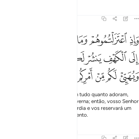
Tafsirs
Lições
Reflexões
18:16
ﱁ
ﱂ
ﱃ
ﱄ
ﱅ
ﱆ
ﱇ
اذ اعتزلتموهم وما يعبدون الا الله فاووا الى الكهف ينشر لكم ربكم من
َإِذِ ٱعْتَزَلْتُمُوهُمْ وَمَا يَعْبُدُونَ إِلَّا ٱللَّهَ فَأْوُۥٓا۟ إِلَى ٱلْكَهْفِ يَنشُرْ لَكُمْ رَب
ﱈ
ﱉ
ﱊ
ﱋ
ﱌ
ﱍ
ﱎ
ﱏ
ﱐ
ﱑ
ﱒ
ﱓ
ﱔ
Quando vos afastardes dele, com tudo quanto adoram,
além de Deus, refugiai-vos na caverna; então, vosso Senhor
vosagraciará com a Sua misericórdia e vos reservará um
feliz êxito em vosso empreendimento.
Tafsirs
Lições
Reflexões
Qiraat
18:17