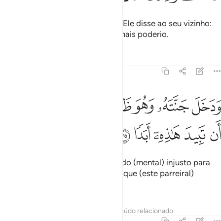
E abundante era a sua produção. Ele disse ao seu vizinho:
Sou mais rico do que tu e tenho mais poderio.
Tafsirs
Lições
Reflexões
Qiraat
18:35
ﱁ
ﱂ
ﱃ
ﱄ
ﱅ
ﱆ
دخل جنته وهو ظالم لنفسه قال ما اظن ان تبيد هاذه ابدا ٣٥
ﱇ
ﱈ
َدَخَلَ جَنَّتَهُۥ وَهُوَ ظَالِمٌۭ لِّنَفْسِهِۦ قَالَ مَآ أَظُنُّ أَن تَبِيدَ هَـٰذِهِۦٓ أَبَدًۭا ٣٥
ﱉ
ﱊ
ﱋ
ﱌ
ﱍ
Entrou em seu parreiral num estado (mental) injusto para
com a sua alma. Disse: Não creio que (este parreiral)
jamaispereça,
Tafsirs
Lições
Reflexões
Conteúdo relacionado