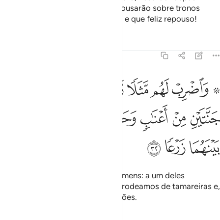
verdes detafetá e brocado, e repousarão sobre tronos
elevados. Que ótima recompensa e que feliz repouso!
Tafsirs
Lições
Reflexões
18:32
ﲮ ﲯ
ﲰ
ﲱ
ﲲ
ﲳ
ﲴ
اضرب لهم مثلا رجلين جعلنا لاحدهما جنتين من اعناب وحففناهما بنخل وج
َٱضْرِبْ لَهُم مَّثَلًۭا رَّجُلَيْنِ جَعَلْنَا لِأَحَدِهِمَا جَنَّتَيْنِ مِنْ أَعْنَـٰبٍۢ وَحَفَفْنَـٰهُ
ﲵ
ﲶ
ﲷ
ﲸ
ﲹ
ﲺ
ﲻ
ﲼ
ﲽ
Expõe-lhes o exemplo de dois homens: a um deles
concedemos dois parreirais, que rodeamos de tamareiras e,
entreambos, dispusemos plantações.