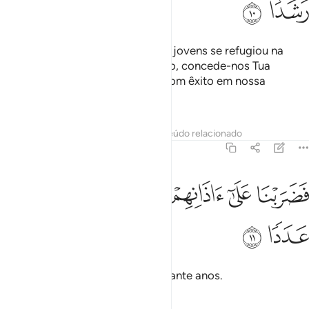
ﲍ
ﲎ
Recorda de quando um grupo de jovens se refugiou na
caverna, dizendo: Ó Senhor nosso, concede-nos Tua
misericórdia, e reserva-nos um bom êxito em nossa
empresa!
Tafsirs
Lições
Reflexões
Conteúdo relacionado
18:11
ﲏ
ﲐ
ﲑ
ﲒ
ضربنا على اذانهم في الكهف سنين عددا ١١
ﲓ
ﲔ
َضَرَبْنَا عَلَىٰٓ ءَاذَانِهِمْ فِى ٱلْكَهْفِ سِنِينَ عَدَدًۭا ١١
ﲕ
ﲖ
Adormecemo-los na caverna durante anos.