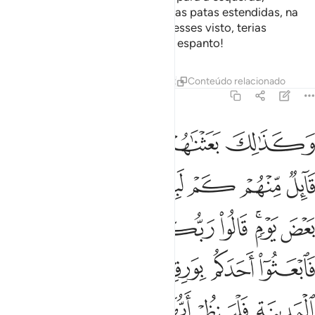
enquanto o seu cão dormia, com as patas estendidas, na
entrada da caverna. Sim, seos tivesses visto, terias
retrocedido e fugido, transido de espanto!
Tafsirs
Lições
Reflexões
Qiraat
Conteúdo relacionado
18:19
ﲖ
ﲗ
ﲘ
ﲙﲚ
ﲛ
كذالك بعثناهم ليتساءلوا بينهم قال قايل منهم كم لبثتم قالوا لبثنا يوما
َكَذَٰلِكَ بَعَثْنَـٰهُمْ لِيَتَسَآءَلُوا۟ بَيْنَهُمْ ۚ قَالَ قَآئِلٌۭ مِّنْهُمْ كَمْ لَبِثْتُمْ ۖ قَالُوا
ﲜ
ﲝ
ﲞ
ﲟﲠ
ﲡ
ﲢ
ﲣ
ﲤ
ﲥ
ﲦﲧ
ﲨ
ﲩ
ﲪ
ﲫ
ﲬ
ﲭ
ﲮ
ﲯ
ﲰ
ﲱ
ﲲ
ﲳ
ﲴ
ﲵ
ﲶ