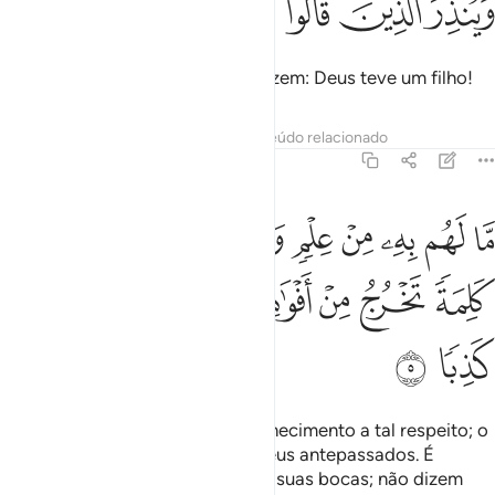
ﳎ
ﳏ
ﳐ
ﳑ
ﳒ
ﳓ
ﳔ
َيُنذِرَ ٱلَّذِينَ قَالُوا۟ ٱتَّخَذَ ٱللَّهُ وَلَدًۭا ٤
E para admoestar aqueles que dizem: Deus teve um filho!
Tafsirs
Lições
Reflexões
Conteúdo relacionado
18:5
ﱁ
ﱂ
ﱃ
ﱄ
ﱅ
ﱆ
ﱇﱈ
ﱉ
ا لهم به من علم ولا لابايهم كبرت كلمة تخرج من افواههم ان يقولون الا 
َّا لَهُم بِهِۦ مِنْ عِلْمٍۢ وَلَا لِـَٔابَآئِهِمْ ۚ كَبُرَتْ كَلِمَةًۭ تَخْرُجُ مِنْ أَفْوَٰهِهِمْ ۚ
ﱊ
ﱋ
ﱌ
ﱍﱎ
ﱏ
ﱐ
ﱑ
ﱒ
ﱓ
A despeito de carecerem de conhecimento a tal respeito; o
mesmo tendo acontecido com seus antepassados. É
umablasfêmia o que proferem as suas bocas; não dizem