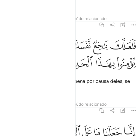
senão mentiras!
Tafsirs
Lições
Reflexões
Conteúdo relacionado
18:6
ﱔ
ﱕ
ﱖ
ﱗ
ﱘ
ﱙ
ﱚ
لعلك باخع نفسك على اثارهم ان لم يومنوا بهاذا الحديث اسفا ٦
َلَعَلَّكَ بَـٰخِعٌۭ نَّفْسَكَ عَلَىٰٓ ءَاثَـٰرِهِمْ إِن لَّمْ يُؤْمِنُوا۟ بِهَـٰذَا ٱلْحَدِيثِ أَسَفًا ٦
ﱛ
ﱜ
ﱝ
ﱞ
ﱟ
É possível que te mortifiques de pena por causa deles, se
não crerem nesta Mensagem.
Tafsirs
Lições
Reflexões
Conteúdo relacionado
18:7
ﱠ
ﱡ
ﱢ
ﱣ
ﱤ
ﱥ
نا جعلنا ما على الارض زينة لها لنبلوهم ايهم احسن عملا ٧
ﱦ
ﱧ
ِنَّا جَعَلْنَا مَا عَلَى ٱلْأَرْضِ زِينَةًۭ لَّهَا لِنَبْلُوَهُمْ أَيُّهُمْ أَحْسَنُ عَمَلًۭا ٧