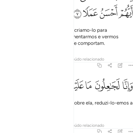
ﱨ
ﱩ
ﱪ
ﱫ
Tudo quanto existe sobre a terra, criamo-lo para
ornamentá-la, a fim de os experimentarmos e vermos
aqueles, dentreeles, que melhor se comportam.
Tafsirs
Lições
Reflexões
Conteúdo relacionado
18:8
ﱬ
ﱭ
ﱮ
انا لجاعلون ما عليها صعيدا جرزا ٨
ﱯ
ﱰ
ﱱ
ﱲ
َإِنَّا لَجَـٰعِلُونَ مَا عَلَيْهَا صَعِيدًۭا جُرُزًا ٨
Em verdade, tudo quanto existe sobre ela, reduzi-lo-emos a
cinza e solo seco.
Tafsirs
Lições
Reflexões
Conteúdo relacionado
18:9