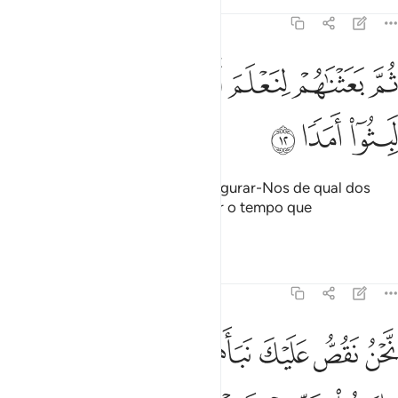
Tafsirs
Lições
Reflexões
18:12
ﲗ
ﲘ
ﲙ
ﲚ
م بعثناهم لنعلم اي الحزبين احصى لما لبثوا امدا ١٢
ﲛ
ﲜ
ﲝ
ُمَّ بَعَثْنَـٰهُمْ لِنَعْلَمَ أَىُّ ٱلْحِزْبَيْنِ أَحْصَىٰ لِمَا لَبِثُوٓا۟ أَمَدًۭا ١٢
ﲞ
ﲟ
ﲠ
Então despertamo-los, para assegurar-Nos de qual dos
dois grupos sabia calcular melhor o tempo que
haviampermanecido ali.
Tafsirs
Lições
Reflexões
18:13
ﲡ
ﲢ
ﲣ
ﲤ
ﲥﲦ
ﲧ
حن نقص عليك نباهم بالحق انهم فتية امنوا بربهم وزدناهم هدى ١٣
ﲨ
َّحْنُ نَقُصُّ عَلَيْكَ نَبَأَهُم بِٱلْحَقِّ ۚ إِنَّهُمْ فِتْيَةٌ ءَامَنُوا۟ بِرَبِّهِمْ وَزِدْنَـٰهُمْ هُدًۭ