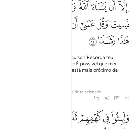
ﲒ
ﲓ
ﲔ
ﲕﲖ
ﲗ
ﲘ
ﲙ
لا ان يشاء الله واذكر ربك اذا نسيت وقل عسى ان يهدين ربي لاقرب من ه
ِلَّآ أَن يَشَآءَ ٱللَّهُ ۚ وَٱذْكُر رَّبَّكَ إِذَا نَسِيتَ وَقُلْ عَسَىٰٓ أَن يَهْدِيَنِ رَبِّى لِأَقْ
ﲚ
ﲛ
ﲜ
ﲝ
ﲞ
ﲟ
ﲠ
ﲡ
ﲢ
ﲣ
ﲤ
A menos que adiciones: Se Deus quiser! Recorda teu
Senhor quando esqueceres, e dize: É possível que meu
Senhor meencaminhe para o que está mais próximo da
verdade.
Tafsirs
Lições
Reflexões
Conteúdo relacionado
18:25
ﲥ
ﲦ
ﲧ
ﲨ
ﲩ
لبثوا في كهفهم ثلاث ماية سنين وازدادوا تسعا ٢٥
ﲪ
َلَبِثُوا۟ فِى كَهْفِهِمْ ثَلَـٰثَ مِا۟ئَةٍۢ سِنِينَ وَٱزْدَادُوا۟ تِسْعًۭا ٢٥