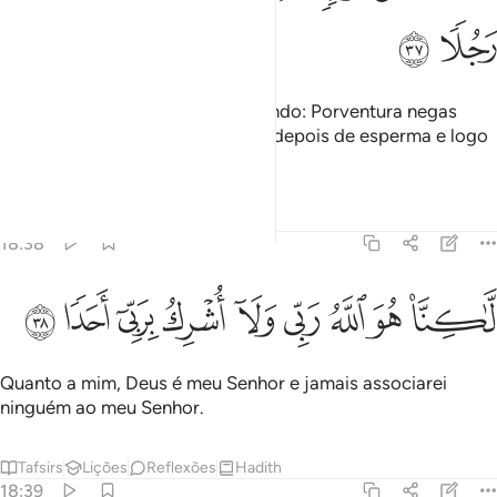
ﱪ
ﱫ
Seu vizinho lhe disse, argumentando: Porventura negas
Quem te criou, primeiro do pó, e depois de esperma e logo
temoldou como homem?
Tafsirs
Lições
Reflexões
18:38
ﱬ
ﱭ
ﱮ
ﱯ
اكنا هو الله ربي ولا اشرك بربي احدا ٣٨
ﱰ
ﱱ
ﱲ
ﱳ
ﱴ
َّـٰكِنَّا۠ هُوَ ٱللَّهُ رَبِّى وَلَآ أُشْرِكُ بِرَبِّىٓ أَحَدًۭا ٣٨
Quanto a mim, Deus é meu Senhor e jamais associarei
ninguém ao meu Senhor.
Tafsirs
Lições
Reflexões
Hadith
18:39