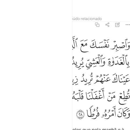
forad'Ele.
Tafsirs
Lições
Reflexões
Conteúdo relacionado
18:28
ﱁ
ﱂ
ﱃ
ﱄ
ﱅ
ﱆ
اصبر نفسك مع الذين يدعون ربهم بالغداة والعشي يريدون وجهه ولا تعد عين
َٱصْبِرْ نَفْسَكَ مَعَ ٱلَّذِينَ يَدْعُونَ رَبَّهُم بِٱلْغَدَوٰةِ وَٱلْعَشِىِّ يُرِيدُونَ وَجْهَهُۥ ۖ وَل
ﱇ
ﱈ
ﱉ
ﱊﱋ
ﱌ
ﱍ
ﱎ
ﱏ
ﱐ
ﱑ
ﱒ
ﱓﱔ
ﱕ
ﱖ
ﱗ
ﱘ
ﱙ
ﱚ
ﱛ
ﱜ
ﱝ
ﱞ
ﱟ
ﱠ
ﱡ
Sê paciente, juntamente com aqueles que pela manhã e à