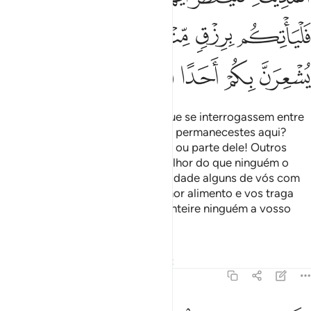
ﲷ
ﲸ
ﲹ
ﲺ
ﲻ
ﲼ
ﲽ
ﲾ
ﲿ
E eis que os despertamos para que se interrogassem entre
si. Um deles disse: Quanto tempo permanecestes aqui?
Responderam: Estivemos um dia, ou parte dele! Outros
disseram: Nosso Senhor sabe melhor do que ninguém o
quantopermanecestes. Enviai à cidade alguns de vós com
este dinheiro; que procure o melhor alimento e vos traga
uma parte; queseja afável e não inteire ninguém a vosso
respeito,
Tafsirs
Lições
Reflexões
Qiraat
18:20
نهم ان يظهروا عليكم يرجموكم او يعيدوكم في ملتهم ولن تفلحوا اذا ابدا ٠