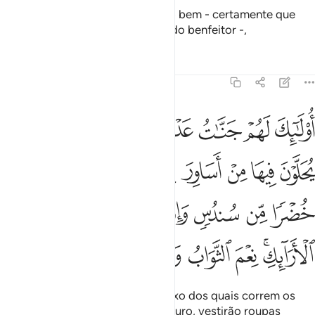
Em troca, os fiéis, que praticam o bem - certamente que
não frustraremos a recompensa do benfeitor -,
Tafsirs
Lições
Reflexões
18:31
ﲐ
ﲑ
ﲒ
ﲓ
ﲔ
ﲕ
ﲖ
ﲗ
ولايك لهم جنات عدن تجري من تحتهم الانهار يحلون فيها من اساور من
ُو۟لَـٰٓئِكَ لَهُمْ جَنَّـٰتُ عَدْنٍۢ تَجْرِى مِن تَحْتِهِمُ ٱلْأَنْهَـٰرُ يُحَلَّوْنَ فِيهَا مِنْ
ﲘ
ﲙ
ﲚ
ﲛ
ﲜ
ﲝ
ﲞ
ﲟ
ﲠ
ﲡ
ﲢ
ﲣ
ﲤ
ﲥ
ﲦ
ﲧﲨ
ﲩ
ﲪ
ﲫ
ﲬ
ﲭ
Obterão os jardins do Éden, abaixo dos quais correm os
rios, onde usarão braceletes de ouro, vestirão roupas