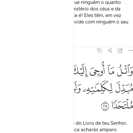
Dize-lhes: Deus sabe melhor do que ninguém o quanto
permaneceram, porque é Seu o mistério dos céus e da
terra. QuãoVidente e quão Ouvinte é! Eles têm, em vez
d'Ele, protetor algum, e Ele não divide com ninguém o seu
comando.
Tafsirs
Lições
Reflexões
Qiraat
18:27
ﳉ
ﳊ
ﳋ
ﳌ
ﳍ
ﳎ
ﳏﳐ
ﳑ
اتل ما اوحي اليك من كتاب ربك لا مبدل لكلماته ولن تجد من دونه ملتحدا
َٱتْلُ مَآ أُوحِىَ إِلَيْكَ مِن كِتَابِ رَبِّكَ ۖ لَا مُبَدِّلَ لِكَلِمَـٰتِهِۦ وَلَن تَجِدَ مِن دُونِ
ﳒ
ﳓ
ﳔ
ﳕ
ﳖ
ﳗ
ﳘ
ﳙ
Recita, pois, o que te foi revelado do Livro de teu Senhor,
cujas palavras são imutáveis; nunca acharás amparo