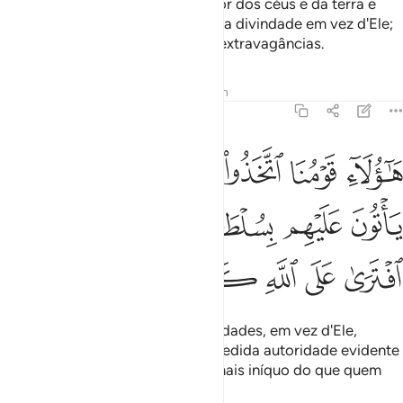
dizendo: Nosso Senhor é o Senhor dos céus e da terra e
nuncainvocaremos nenhuma outra divindade em vez d'Ele;
porque, com isso, proferiríamos extravagâncias.
Tafsirs
Lições
Reflexões
Hadith
18:15
ﳃ
ﳄ
ﳅ
ﳆ
ﳇ
ﳈﳉ
ﳊ
اولاء قومنا اتخذوا من دونه الهة لولا ياتون عليهم بسلطان بين فمن اظلم
َـٰٓؤُلَآءِ قَوْمُنَا ٱتَّخَذُوا۟ مِن دُونِهِۦٓ ءَالِهَةًۭ ۖ لَّوْلَا يَأْتُونَ عَلَيْهِم بِسُلْط
ﳋ
ﳌ
ﳍ
ﳎﳏ
ﳐ
ﳑ
ﳒ
ﳓ
ﳔ
ﳕ
ﳖ
ﳗ
Estes povos adoram outras divindades, em vez d'Ele,
embora não lhes tenha sido concedida autoridade evidente
algumapara tal. Haverá alguém mais iníquo do que quem
forja mentiras acerca de Deus?