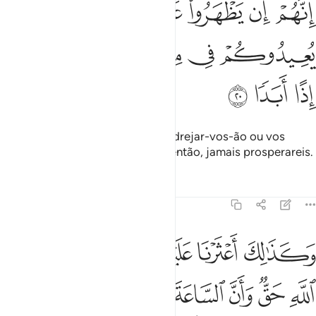
ﳀ
ﳁ
ﳂ
ﳃ
ﳄ
ﳅ
ِنَّهُمْ إِن يَظْهَرُوا۟ عَلَيْكُمْ يَرْجُمُوكُمْ أَوْ يُعِيدُوكُمْ فِى مِلَّتِهِمْ وَلَن تُفْلِحُوٓا۟ إِ
ﳆ
ﳇ
ﳈ
ﳉ
ﳊ
ﳋ
ﳌ
ﳍ
Porque, se vos descobrirem, apedrejar-vos-ão ou vos
coagirão a abraçar seu credo e, então, jamais prosperareis.
Tafsirs
Lições
Reflexões
18:21
ﱁ
ﱂ
ﱃ
ﱄ
ﱅ
ﱆ
كذالك اعثرنا عليهم ليعلموا ان وعد الله حق وان الساعة لا ريب فيها اذ ي
َكَذَٰلِكَ أَعْثَرْنَا عَلَيْهِمْ لِيَعْلَمُوٓا۟ أَنَّ وَعْدَ ٱللَّهِ حَقٌّۭ وَأَنَّ ٱلسَّاعَةَ لَا رَيْب
ﱇ
ﱈ
ﱉ
ﱊ
ﱋ
ﱌ
ﱍ
ﱎ