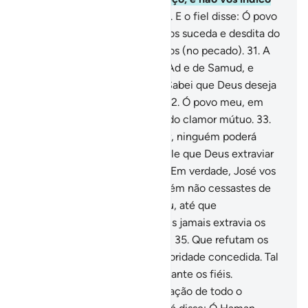
senão a senda da retidão!
30
.
E o fiel disse: Ó povo
meu, em verdade temo que vos suceda e desdita do
dia (do desastre) dos irmanados (no pecado).
31
.
A
angústia do povo de Noé, de Ad e de Samud, e
daqueles que os sucederam. Sabei que Deus deseja
a justiça para osSeus servos.
32
.
Ó povo meu, em
verdade, temo, por vós, o dia do clamor mútuo.
33
.
No dia em que tentardes fugir, ninguém poderá
defender-vos de Deus. E aquele que Deus extraviar
não terá orientadoralgum.
34
.
Em verdade, José vos
apresentou as evidências; porém não cessastes de
duvidar do que vos apresentou, até que
quandomorreu, dissestes: Deus jamais extravia os
transgressores, extravagantes,
35
.
Que refutam os
versículos de Deus, sem a autoridade concedida. Tal
é grave e odioso, ante Deus e ante os fiéis.
Assimsendo, Deus sigila o coração de todo o