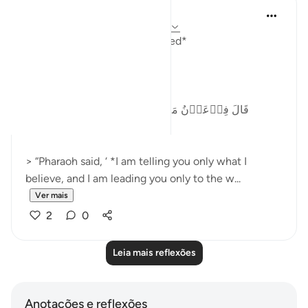
Abu Hizkeel
há 21 semanas
·
Referência
ayah 40:29
*How the Masses Are Deceived*
Allah (ʿazza wa jall) says,
*قَالَ فِرۡعَوۡنُ مَاۤ اُرِيۡكُمۡ اِلَّا مَاۤ اَرٰى وَمَاۤ
اَهۡدِيۡكُمۡ اِلَّا سَبِيۡلَ الرَّشَادِ‏*
> “Pharaoh said, ‘ *I am telling you only what I
believe, and I am leading you only to the w...
Ver mais
2
0
Leia mais reflexões
Anotações e reflexões