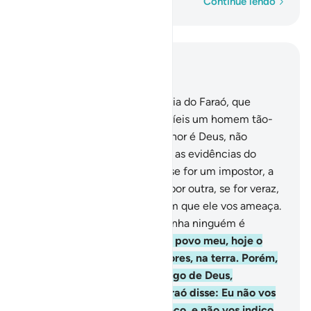
Palavra por palavra
Continue lendo
Leia no contexto
Capítulo 40, Página 470, Juz 24
28
.
E um homem fiel, da família do Faraó, que
ocultava a sua fé, disse: Mataríeis um homem tão-
somente porque diz: MeuSenhor é Deus, não
obstante Ter-vos apresentado as evidências do
vosso Senhor? Além do mais se for um impostor, a
suamentira recairá sobre ele; por outra, se for veraz,
açoitar-vos-á algo daquilo com que ele vos ameaça.
Em verdade, Deus nãoencaminha ninguém é
transgressor, mentiroso.
29
.
Ó povo meu, hoje o
poder é vosso; sois dominadores, na terra. Porém,
quem nos defenderá do castigo de Deus,
quandoele nos açoitar? O Faraó disse: Eu não vos
aconselho senão o que conheço, e não vos indico