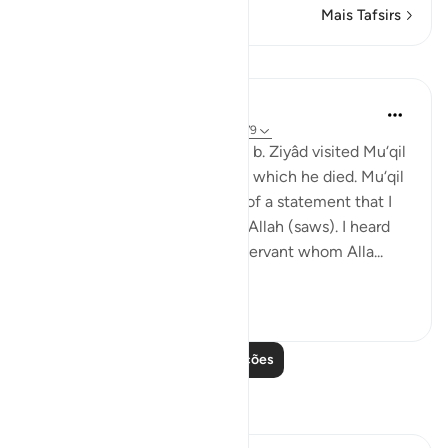
Mais Tafsirs
Lições
Prophetic Commentary
há 8 anos
·
Referência
ayah 40:29, 20:79
Al-Hasan narrates that ‘Ubayd b. Ziyâd visited Mu‘qil
b. Yasâr during his illness from which he died. Mu‘qil
narrates to him: I will tell you of a statement that I
heard from the Messenger of Allah (saws). I heard
the Prophet (saws) say: 'Any servant whom Alla...
Ver mais
0
0
Leia mais lições
Reflexões