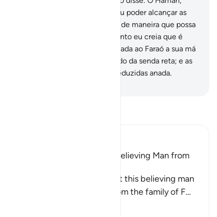
arrogante, déspota.
36
.
O Faraó disse: Ó Haman,
constrói-me uma torre, para eu poder alcançar as
sendas,
37
.
As sendas do céu, de maneira que possa
ver o Deus de Moisés, conquanto eu creia que é
mentiroso! Assim, foiabrilhantada ao Faraó a sua má
ação, e ele foi desencaminhado da senda reta; e as
conspiração do Faraó foram reduzidas anada.
-
Portuguese Translation( Samir )
Leia Tafsir
Ibn Kathir (Abridged)
Musa was supported by a believing Man from
Fir`awn's Family
The well-known view is that this believing man
was a Coptic (Egyptian) from the family of F
…
Leia mais