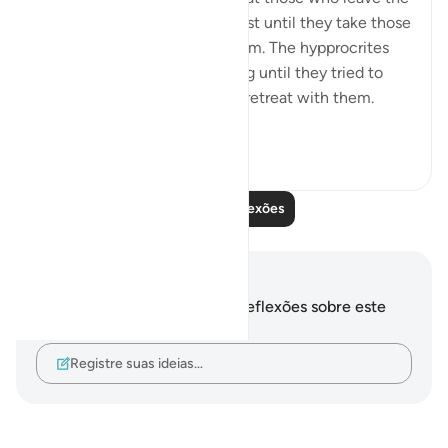
obedience of Allah will not rest until they take those
who are on his obedience them. The hypprocrites
here couldnt stop at retreating until they tried to
convince the companions to retreat with them.
Maybe t...
Ver mais
1
0
Leia mais reflexões
Anotações e reflexões
Você não tem anotações ou reflexões sobre este
versículo.
Registre suas ideias…