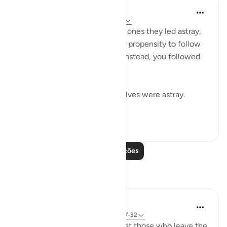
In the Shade of the Quran
há 31 semanas
·
Referência
ayah 37:32
The misleaders will say to the ones they led astray,
you joined us because of your propensity to follow
error. We did nothing to you; instead, you followed
us in our error:
If we led you astray, we ourselves were astray.
(Verse 32)
0
0
Leia mais lições
Reflexões
tareq abed
há 8 anos
·
Referência
ayah 33:13, 37:27-32
One lesson to draw from is that those who leave the