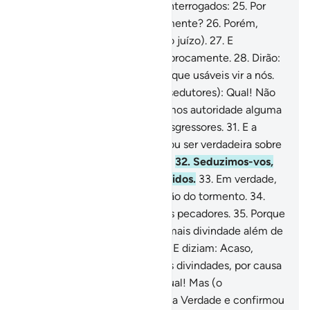
detende-os lá, porque serão interrogados:
25
.
Por
que não vos socorreis mutuamente?
26
.
Porém,
nesse dia, submeter-se-ão (ao juízo).
27
.
E
começarão a reprovar-se reciprocamente.
28
.
Dirão:
Fostes vós, os da mão direita, que usáveis vir a nós.
29
.
Responder-lhes-ão (seus sedutores): Qual! Não
fostes fiéis!
30
.
E não exercemos autoridade alguma
sobre vós. Ademais, éreis transgressores.
31
.
E a
palavra de nosso Senhor provou ser verdadeira sobre
nós, e provaremos (o castigo).
32
.
Seduzimos-vos,
então, porque fôramos seduzidos.
33
.
Em verdade,
nesse dia, todos compartilharão do tormento.
34
.
Sabei que trataremos assim os pecadores.
35
.
Porque
quando lhes era dito: Não há mais divindade além de
Deus!, ensoberbeciam-se.
36
.
E diziam: Acaso,
temos de abandonar as nossas divindades, por causa
de um poeta possesso?
37
.
Qual! Mas (o
Mensageiro) apresentou-lhes a Verdade e confirmou