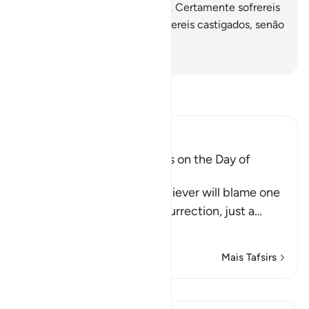
os mensageiros anteriores.
38
.
Certamente sofrereis
o doloroso castigo.
39
.
E não sereis castigados, senão
pelo que tiverdes feito.
-
Portuguese Translation( Samir )
Leia Tafsir
Ibn Kathir (Abridged)
The arguing of the Idolators on the Day of
Resurrection
Allah tells us that the disbeliever will blame one
another in the arena of Resurrection, just a
…
Leia mais
Mais Tafsirs
Lições