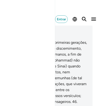
Entrar
ia no contexto
ítulo 28, Página 391, Juz 20
.
Depois de termos aniquilado as primeiras gerações,
ncedemos a Moisés o Livro como discernimento,
ientação emisericórdia para os humanos, a fim de
e refletissem.
44
.
Porém, tu (ó Mohammad) não
tavas do lado ocidental (do monte Sinai) quando
cretamos a Moisés os mandamentos, nem
mpouco te contavas entre as testemunhas (de tal
ento).
45
.
Mas criamos novas gerações, que viveram
ito tempo. Tu não eras habitante entre os
ianitas, para lhes recitares osNossos versículos;
rém, Nós é Quem mandamos mensageiros.
46
.