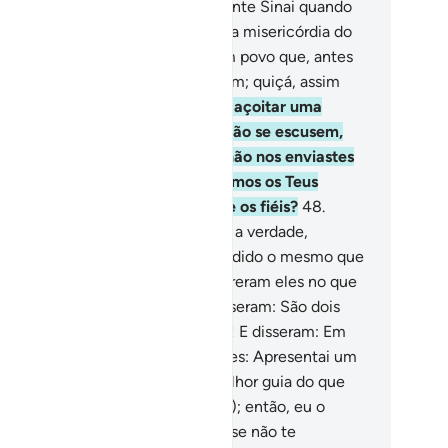
mpouco estiveste no sopé do monte Sinai quando
amamos (Moisés); porém, foi uma misericórdia do
u Senhor, para que admoestes um povo que, antes
 ti, jamais teve admoestador algum; quiçá, assim
litam.
47
.
E para que, quando os açoitar uma
lamidade, por suas más ações, não se escusem,
zendo: Ó Senhor nosso, por quenão nos enviastes
 mensageiro, para que seguíssemos os Teus
rsículos e nos contássemos entre os fiéis?
48
.
rém, quando lhes chegou de Nós a verdade,
sseram: Por que não lhe foi concedido o mesmo que
i concedido aMoisés? - Não descreram eles no que
i concedido, antes, a Moisés? Disseram: São dois
gos, que se ajudammutuamente! E disseram: Em
rdade negamos tudo!
49
.
Dize-lhes: Apresentai um
vro, da parte de Deus, que seja melhor guia do que
alquer um destes (Alcorão e Tora); então, eu o
uirei, se estiverdes certos.
50
.
E se não te