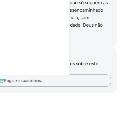
enderem, ficarás sabendo, então, que só seguem as
as luxúrias. Haverá alguém mais desencaminhado
que quem segue sua concupiscência, sem
ientação alguma de Deus? Em verdade, Deus não
caminha os iníquos.
rtuguese Translation( Samir )
otações e reflexões
cê não tem anotações ou reflexões sobre este
sículo.
Registre suas ideias…