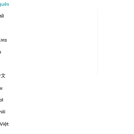
Ta
guês
ch
ий
te
de
ﷺ, whereby he told
ref
ca
ไทย
out them as if he were hearing and
di
te man who could not read books, and he
e
um
ve
Mais Tafsirs
Po
中文
di
fo
u
fo
ma
ol
ve
ili
li
qu
Việt
seg