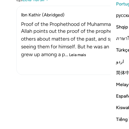
Portu
Ibn Kathir (Abridged)
русск
Proof of the Prophethood of Muhammad ﷺ
Shqip
Allah points out the proof of the prophethood of Muhammad 
ภาษา
others about matters of the past, and spoke ab
seeing them for himself. But he was an illitera
Türkç
grew up among a p
…
Leia mais
اردو
简体
Melay
Españ
Kiswah
Tiếng 