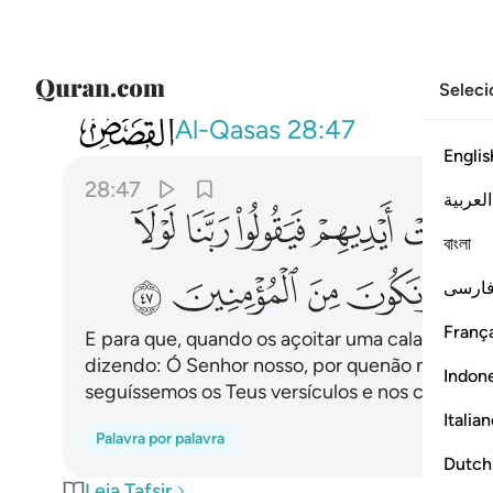
Seleci
028
ولولا ان تصيبهم مصيبة بما قدمت ايديهم 
Al-Qasas
28:47
Englis
28:47
العربية
ﱽ
ﱾ
ﱿ
ﲀ
ﲁ
বাংলা
ﲇ
ﲈ
ﲉ
ﲊ
ارسی
França
E para que, quando os açoitar uma calamidade,
dizendo: Ó Senhor nosso, por quenão nos envi
Indon
seguíssemos os Teus versículos e nos contásse
Italia
Palavra por palavra
Dutch
Leia Tafsir