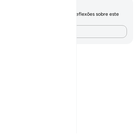
Anotações e reflexões
Você não tem anotações ou reflexões sobre este
versículo.
Registre suas ideias…
Notes
placeholders
close