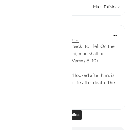
Mais Tafsirs
Lições
In the Shade of the Quran
há 31 semanas
·
Referência
ayah 86:8-10
"God is well able to bring him back [to life]. On the
day when consciences are tried, man shall be
helpless, with no supporter." (Verses 8-10)
God, who has created him and looked after him, is
well able to bring man back to life after death. The
first creatio...
Ver mais
0
0
Leia mais lições