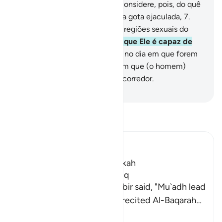
(angelical).
5
.
Que o homem considere, pois, do quê
foi criado!
6
.
Foi criado de uma gota ejaculada,
7
.
Que emana da conjunção das regiões sexuais do
homem e da mulher.
8
.
Sabei que Ele é capaz de
ressuscitá-lo!
9
.
(Isso se dará) no dia em que forem
revelados os segredos,
10
.
E em que (o homem)
carecerá de poder e de um socorredor.
-
Portuguese Translation( Samir )
Leia Tafsir
Ibn Kathir (Abridged)
Which was revealed in Makkah
The Virtues of Surat At-Tariq
An-Nasa'i recorded that Jabir said, "Mu`adh lead
the Maghrib prayer and he recited Al-Baqarah
…
Leia mais