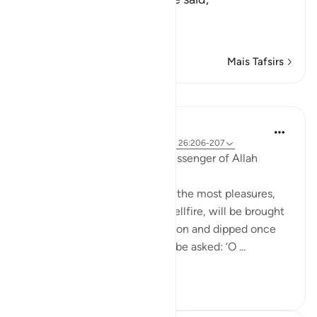
«فَهَلَّا صَلَّيْتَ ب
سَ
…
Leia mais
Mais Tafsirs
Lições
Prophetic Commentary
há 8 anos
·
Referência
ayah 92:11, 111:2, 26:206-207
Anas b Mâlik narrates: The Messenger of Allah
(saws) said:
'The person in this world with the most pleasures,
who is of the people of the Hellfire, will be brought
forth on the Day of Resurrection and dipped once
into the Hellfire. Then he will be asked: ‘O ...
Ver mais
0
0