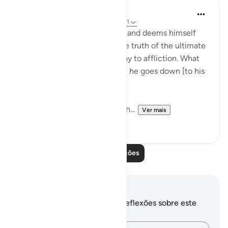
In the Shade of the Quran
há 31 semanas
·
Referência
ayah 92:8-11
"But as for him who is a miser and deems himself
self-sufficient, and rejects the truth of the ultimate
good, We shall smooth the way to affliction. What
will his wealth avail him when he goes down [to his
grave]." (Verses 8-11)
He who sacrifices nothing of h...
Ver mais
0
0
Leia mais lições
Anotações e reflexões
Você não tem anotações ou reflexões sobre este
versículo.