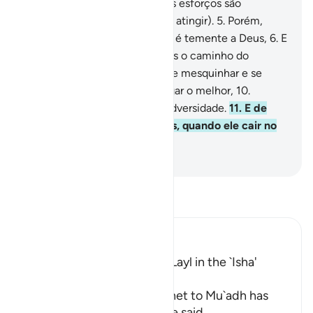
e o feminino,
4
.
Que os vossos esforços são
diferentes (quanto às metas a atingir).
5
.
Porém,
àquele que dá (em caridade e é temente a Deus,
6
.
E
crê no melhor,
7
.
Facilitaremos o caminho do
conforto.
8
.
Porém, àquele que mesquinhar e se
considerar suficiente,
9
.
E negar o melhor,
10
.
Facilitaremos o caminho da adversidade.
11
.
E de
nada lhe valerão os seus bens, quando ele cair no
abismo.
-
Portuguese Translation( Samir )
Leia Tafsir
Ibn Kathir (Abridged)
The Recitation of Surat Al-Layl in the `Isha'
Prayer
The statement of the Prophet to Mu`adh has
already preceded, where he said,