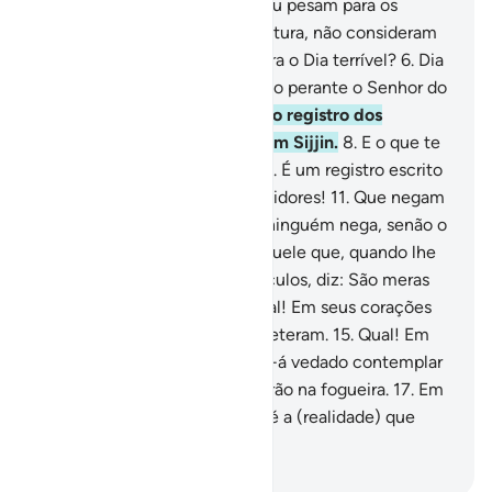
Porém, quando eles medem ou pesam para os
demais, burlam-nos.
4
.
Porventura, não consideram
que serão ressuscitados,
5
.
Para o Dia terrível?
6
.
Dia
em que os seres comparecerão perante o Senhor do
Universo?
7
.
Qual! Sabei que o registro dos
ignóbeis estará preservado em Sijjin.
8
.
E o que te
fará entender o que é Sijjin?
9
.
É um registro escrito
10
.
Ai, nesse dia, dos desmentidores!
11
.
Que negam
o Dia do Juízo,
12
.
Coisa que ninguém nega, senão o
transgressor, pecador.
13
.
É aquele que, quando lhe
são recitados os Nossos versículos, diz: São meras
fábulas dos primitivos!
14
.
Qual! Em seus corações
há a ignomínia, pelo que cometeram.
15
.
Qual! Em
verdade, nesse dia, estar-lhes-á vedado contemplar
o seu Senhor.
16
.
Então, entrarão na fogueira.
17
.
Em
seguida, ser-lhes-á dito: Esta é a (realidade) que
negáveis!
-
Portuguese Translation( Samir )