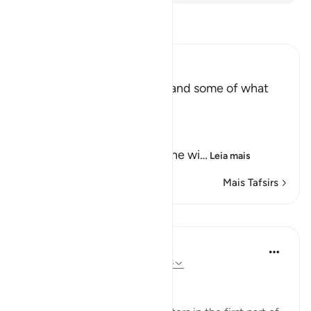
Leia Tafsir
Ibn Kathir (Abridged)
The Record of the Wicked and some of what
happens to Them
Allah says truly,
إِنَّ كِتَـبَ الْفُجَّارِ لَفِى سِجِّينٍ
(Nay! Truly, the Record of the wi
…
Leia mais
Mais Tafsirs
Lições
In the Shade of the Quran
há 31 semanas
·
Referência
ayah 83:7-8
The Inevitable Reckoning