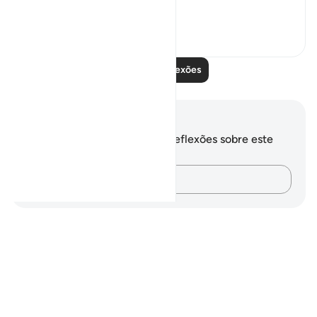
our hands as a ...
Ver mais
8
8
595
Leia mais reflexões
Anotações e reflexões
Você não tem anotações ou reflexões sobre este
versículo.
Registre suas ideias…