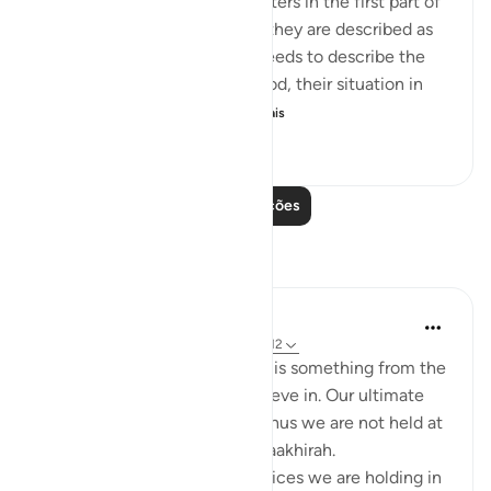
The defrauders are called stinters in the first part of
the surah, but in the second, they are described as
transgressors. The surah proceeds to describe the
standing of this group with God, their situation in
this life, and what awa...
Ver mais
0
0
163
Leia mais lições
Reflexões
Aaisha Shahany
há 6 anos
·
Referência
ayah 83:7-9, 36:12
The record book of our deeds is something from the
knowledge of unseen we believe in. Our ultimate
goal is to perfect its records thus we are not held at
the questioning phase in the aakhirah.
Now, just think about the devices we are holding in