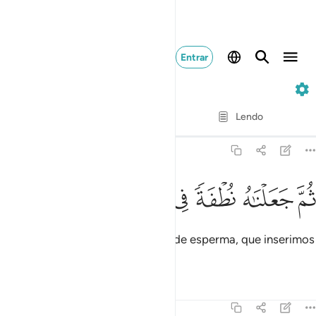
Entrar
23. Al-Mu'minun
Verso por verso
Lendo
Tradução
: Samir El-Hayek
23:13
ﲍ
ﲎ
ﲏ
م جعلناه نطفة في قرار مكين ١٣
ﲐ
ﲑ
ﲒ
ﲓ
ُمَّ جَعَلْنَـٰهُ نُطْفَةًۭ فِى قَرَارٍۢ مَّكِينٍۢ ١٣
Em seguida, fizemo-lo uma gota de esperma, que inserimos
em um lugar seguro.
Tafsirs
Lições
Reflexões
23:14