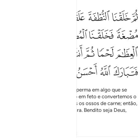
ﲔ
ﲕ
ﲖ
ﲗ
ﲘ
ﲙ
م خلقنا النطفة علقة فخلقنا العلقة مضغة فخلقنا المضغة عظاما فكسونا 
ُمَّ خَلَقْنَا ٱلنُّطْفَةَ عَلَقَةًۭ فَخَلَقْنَا ٱلْعَلَقَةَ مُضْغَةًۭ فَخَلَقْنَا ٱلْمُض
ﲚ
ﲛ
ﲜ
ﲝ
ﲞ
ﲟ
ﲠ
ﲡ
ﲢ
ﲣ
ﲤﲥ
ﲦ
ﲧ
ﲨ
ﲩ
ﲪ
Então, convertemos a gota de esperma em algo que se
agarra, transformamos o coágulo em feto e convertemos o
feto emossos; depois, revestimos os ossos de carne; então,
o desenvolvemos em outra criatura. Bendito seja Deus,
Criador porexcelência.
Tafsirs
Lições
Reflexões
Qiraat