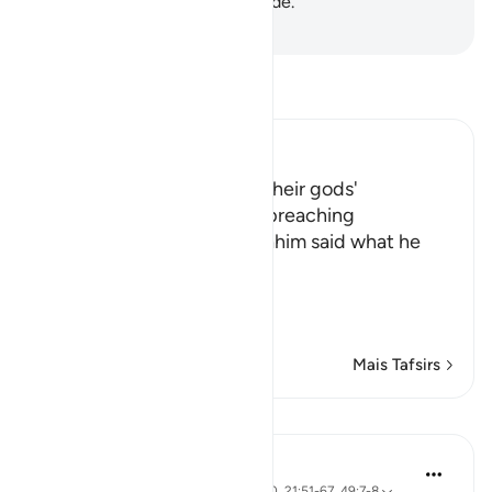
abençoamos para a humanidade.
-
Portuguese Translation( Samir )
Leia Tafsir
Ibn Kathir (Abridged)
The People's admission of their gods'
incapability, and Ibrahim's preaching
Allah tells us that when Ibrahim said what he
said, his people
فَرَجَعُواْ إ
…
Leia mais
Mais Tafsirs
Lições
J Yousef
há 4 anos
·
Referência
ayah 2:258, 18:10, 21:51-67, 49:7-8