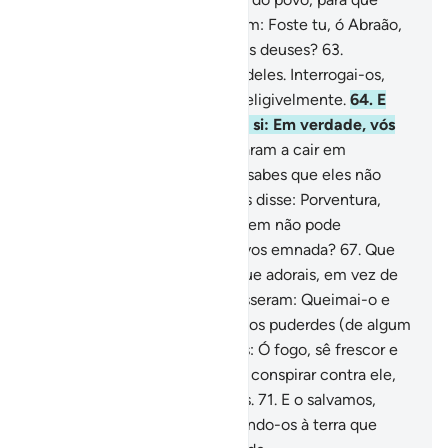
testemunhem.
62
.
Perguntaram: Foste tu, ó Abraão,
quem assim fez com os nossos deuses?
63
.
Respondeu: Não! Foi o maior deles. Interrogai-os,
pois, se é que podem falar inteligivelmente.
64
.
E
confabularam, dizendo entre si: Em verdade, vós
sois os injustos.
65
.
Logo voltaram a cair em
confusão e disseram: Tu bem sabes que eles não
falam.
66
.
Então, (Abraão) lhes disse: Porventura,
adorareis, em vez de Deus, quem não pode
beneficiar-vos ou prejudicar-vos emnada?
67
.
Que
vergonha para vós e para os que adorais, em vez de
Deus! Não raciocinais?
68
.
Disseram: Queimai-o e
protegei os vossos deuses, se os puderdes (de algum
modo)!
69
.
Porém, ordenamos: Ó fogo, sê frescor e
poupa Abraão!
70
.
Intentaram conspirar contra ele,
porém, fizemo-los perdedores.
71
.
E o salvamos,
juntamente com Lot, conduzindo-os à terra que