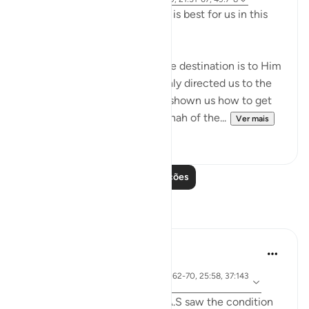
Allah (swt) directs us to what is best for us in this
religion
Allah (swt) has told us that the destination is to Him
and to Paradise. He has not only directed us to the
ultimate destination but also shown us how to get
there. The Qur’an and the sunnah of the...
Ver mais
23
2
Leia mais lições
Reflexões
Jia 2233
há 25 semanas
·
ayah 3:173-175, 65:3, 1:5, 21:62-70, 25:58, 37:143
Referência
-144, 73:9
When the people of Ibrahim A.S saw the condition