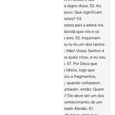
integridade, porque o sabíamos digno disso.
52
.
Ao
perguntar ao seu pai e ao seu povo: Que significam
esses ídolos, aos quais vos devotais?
53
.
Responderam: Encontramos nossos pais a adorá-los.
54
.
Disse-lhes (Abraão): Sem dúvida que vós e os
vossos pais estais em evidente erro.
55
.
Inquiriram-
no: Trouxeste-nos a verdade, ou tu és um dos tantos
trocistas?
56
.
Respondeu-lhes: Não! Vosso Senhor é
o Senhor dos céus e da terra, os quais criou, e eu sou
um dos testemunhadoresdisso.
57
.
Por Deus que
tenho um plano para os vossos ídolos, logo que
tiverdes partido...
58
.
E os reduziu a fragmentos,
menos o maior deles, para que, quando voltassem,
se recordassem dele.
59
.
Perguntaram, então: Quem
fez isto com os nossos deuses? Ele deve ser um dos
iníquos.
60
.
Disseram: Temos conhecimento de um
jovem que falava deles. É chamado Abraão.
61
.
Disseram: Trazei-o à presença do povo, para que