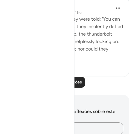
In the Shade of the Quran
há 31 semanas
·
Referência
ayah 51:43-45
And in Thamud, too, when they were told: 'You can
enjoy your life for a while,' but they insolently defied
their Lord's commandment. So, the thunderbolt
struck them while they were helplessly looking on.
They were unable even to rise; nor could they
defend the...
Ver mais
0
0
38
Leia mais lições
Anotações e reflexões
Você não tem anotações ou reflexões sobre este
versículo.
Registre suas ideias…