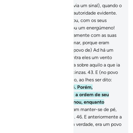
38
.
E em Moisés (também, havia um sinal), quando o
enviamos ao Faraó, com uma autoridade evidente.
39
.
Porém, (o Faraó) o rechaçou, com os seus
chefes, dizendo: É um mago ou um energúmeno!
40
.
Porém, apanhamo-lo, juntamente com as suas
hostes, e os precipitamos no mar, porque eram
réprobos.
41
.
E (na história do povo de) Ad há um
exemplo; desencadeamos contra eles um vento
assolador,
42
.
Que não passava sobre aquilo a que ia
de encontro, sem o reduzir a cinzas.
43
.
E (no povo
de) Tamud tendes um exemplo, ao lhes ser dito:
Desfrutai transitoriamente!
44
.
Porém,
desacataram insolentemente a ordem de seu
Senhor, e a centelha os fulminou, enquanto
observavam.
45
.
E não puderam manter-se de pé,
nem socorrer-se mutuamente.
46
.
E anteriormente a
eles houve o povo de Noé; em verdade, era um povo
depravado.