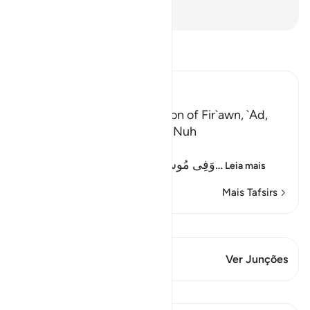
-
Portuguese Translation( Samir )
Leia Tafsir
Ibn Kathir (Abridged)
Lessons from the Destruction of Fir`awn, `Ad,
Thamud, and the People of Nuh
Allah the Exalted said,
وَفِى مُوسَى إِذْ أَرْسَلْنَـهُ إِلَى فِرْعَوْنَ بِس
…
Leia mais
Mais Tafsirs
Ver Qiraat
Este versículo tem 1 Junções
Ver Junções
Lições