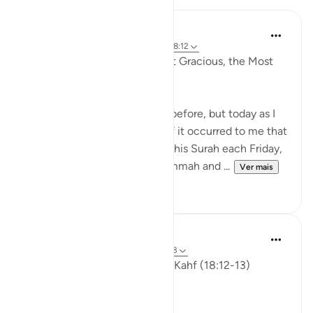
Razia Zahra
há 4 anos
·
Referência
ayah 18:2, 18:7, 18:12
In the Name of Allah the Most Gracious, the Most
Compassionate,
I have written slightly similar before, but today as I
was listening to Surah Al Kahf it occurred to me that
we are encouraged to recite this Surah each Friday,
men (and women) attend Jummah and ...
Ver mais
19
3
ekaterina myachina
há 3 semanas
·
Referência
ayah 18:12-13
Friday Reflection — Surah al-Kahf (18:12-13)
The Quieter Miracle