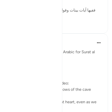
ففيها آيات بينات وفوائد متعددة : منها: أن قصة أصحاب
الكهف و...
Ver mais
2
0
Fadel Soliman
há 6 anos
·
Referência
ayah 18:10-15
Taddabor (Pondering) Beyond Arabic for Surat al
Kahf 10-15
https://youtu.be/lbqgJstj2UI
Questions answered in this video:
- Is the persecution of the fellows of the cave
uncommon, or a 'wonder'?
- How can we remain young at heart, even as we
age physically?