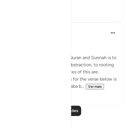
...
Ver mais
6
0
Salah Soltan
há 8 anos
·
Referência
ayah 18:1-110
Applicable Research Only
The general approach of the Quran and Sunnah is to
move away from theory and abstraction, to rooting
and application. Some examples of this are:
1. One of the reported reasons for the verse below is
that Maaz bin Jabal and Thaalaba b...
Ver mais
9
2
Leia mais lições
Reflexões