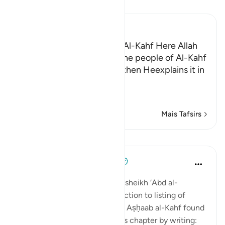
Leia Tafsir
Ibn Kathir (Abridged)
The Story of the People of Al-Kahf Here Allah
tells us about the story of the people of Al-Kahf
in brief and general terms, then Heexplains it in
more
…
Leia mais
Mais Tafsirs
Lições
Tulayhah Tafsir Translations
há 5 anos
·
Referência
ayah 18:9-26
In his book of thematic tafsir, sheikh ‘Abd al-
Rahman al-Sa’di devoted a section to listing of
benefits from the story of the Aṣḥaab al-Kahf found
in surah al-Kahf. He began this chapter by writing: