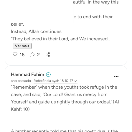
There is something quietly beautiful in the way this
ayah unfolds.
We might expect the sentence to end with their
belief.
Instead, Allah continues.
"They believed in their Lord, and We increased...
Ver mais
16
2
Hammad Fahim
ano passado
·
Referência
ayah 18:10-17
˹Remember˺ when those youths took refuge in the
cave, and said, 'Our Lord! Grant us mercy from
Yourself and guide us rightly through our ordeal.' (Al-
Kahf: 10)
A brother recently told me that his go-to dua is the