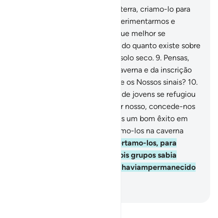
7
.
Tudo quanto existe sobre a terra, criamo-lo para
ornamentá-la, a fim de os experimentarmos e
vermos aqueles, dentreeles, que melhor se
comportam.
8
.
Em verdade, tudo quanto existe sobre
ela, reduzi-lo-emos a cinza e solo seco.
9
.
Pensas,
acaso, que os ocupantes da caverna e da inscrição
forma algo extraordinário entre os Nossos sinais?
10
.
Recorda de quando um grupo de jovens se refugiou
na caverna, dizendo: Ó Senhor nosso, concede-nos
Tua misericórdia, e reserva-nos um bom êxito em
nossa empresa!
11
.
Adormecemo-los na caverna
durante anos.
12
.
Então despertamo-los, para
assegurar-Nos de qual dos dois grupos sabia
calcular melhor o tempo que haviampermanecido
ali.
-
Portuguese Translation( Samir )