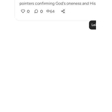
pointers confirming God's oneness and His being t...
0
0
64
Leia mais liç
Notes
placeholders
close