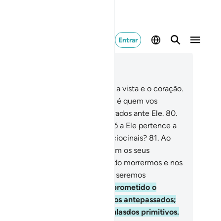
Entrar
ia no contexto
ítulo 23, Página 347, Juz 18
.
Ele foi quem vos criou o ouvido, a vista e o coração.
ão pouco Lhe agradeceis!
79
.
Ele é quem vos
tiplica, na terra, e sereis consagrados ante Ele.
80
.
Ele é Quem dá a vida e a morte. Só a Ele pertence a
ernação da notei e do dia, não raciocinais?
81
.
Ao
ntrário, dizem o mesmo que diziam os seus
tepassados:
82
.
Porventura, quando morrermos e nos
vermos convertido em ossos e pó, seremos
ssuscitados?
83
.
Havia-nos sido prometido o
smo, tanto a nós como aos nossos antepassados;
rém, isso é não mais do que fábulasdos primitivos.