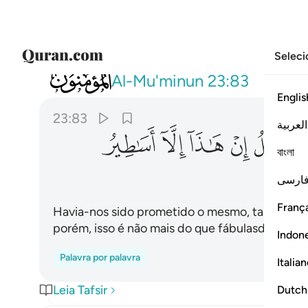
Seleci
023
لقد وعدنا نحن واباونا هاذا من قبل ان هاذا الا 
Al-Mu'minun
23:83
Englis
23:83
العربية
ﲙ
ﲚ
ﲛ
ﲜ
ﲝ
ﲞ
বাংলা
ارسی
França
Havia-nos sido prometido o mesmo, tanto a n
porém, isso é não mais do que fábulasdos primi
Indon
Palavra por palavra
Italia
Leia Tafsir
Dutch