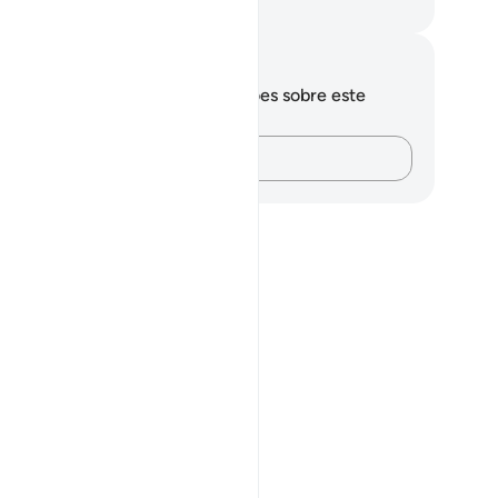
rtuguese Translation( Samir )
otações e reflexões
cê não tem anotações ou reflexões sobre este
sículo.
Registre suas ideias…