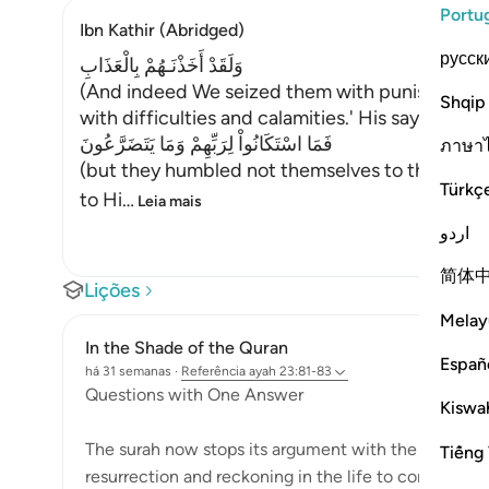
Portu
Ibn Kathir (Abridged)
русск
وَلَقَدْ أَخَذْنَـهُمْ بِالْعَذَابِ
(And indeed We seized them with punishment,)
Shqip
with difficulties and calamities.' His saying:
فَمَا اسْتَكَانُواْ لِرَبِّهِمْ وَمَا يَتَضَرَّعُونَ
ภาษา
(but they humbled not themselves to their Lord
Türkç
to Hi
…
Leia mais
اردو
简体
Lições
Melay
In the Shade of the Quran
Españ
há 31 semanas
·
Referência
ayah 23:81-83
Questions with One Answer
Kiswah
The surah now stops its argument with the unbelieve
Tiếng 
resurrection and reckoning in the life to come. This 