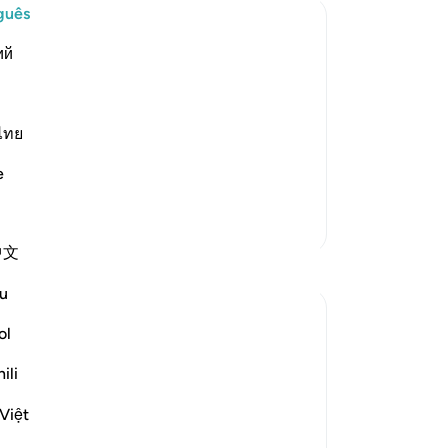
-
Po
guês
ий
An
 means, `We tried and tested them
Vo
ver
ไทย
, nor did they invoke with submission
e
Mais Tafsirs
中文
u
ol
ili
rs, and reports their claims about
Việt
discussion follows a long list of signs and