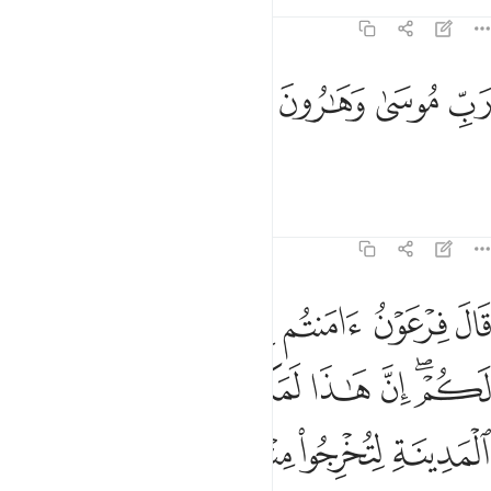
Tafsirs
Lições
Reflexões
7:122
ﱆ
ﱇ
ب موسى وهارون ١٢٢
ﱈ
ﱉ
َبِّ مُوسَىٰ وَهَـٰرُونَ ١٢٢
O Senhor de Moisés e de Aarão!
Tafsirs
Lições
Reflexões
7:123
ﱊ
ﱋ
ﱌ
ﱍ
ﱎ
ﱏ
ﱐ
ال فرعون امنتم به قبل ان اذن لكم ان هاذا لمكر مكرتموه في المدينة ل
َالَ فِرْعَوْنُ ءَامَنتُم بِهِۦ قَبْلَ أَنْ ءَاذَنَ لَكُمْ ۖ إِنَّ هَـٰذَا لَمَكْرٌۭ مَّكَرْتُمُوهُ فِى ٱلْمَدِي
ﱑﱒ
ﱓ
ﱔ
ﱕ
ﱖ
ﱗ
ﱘ
ﱙ
ﱚ
ﱛﱜ
ﱝ
ﱞ