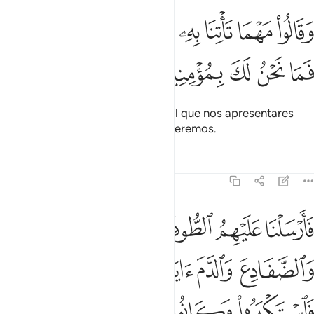
ﱚ
ﱛ
ﱜ
ﱝ
ﱞ
ﱟ
قالوا مهما تاتنا به من اية لتسحرنا بها فما نحن لك بمومنين ١٣٢
ﱠ
ﱡ
َقَالُوا۟ مَهْمَا تَأْتِنَا بِهِۦ مِنْ ءَايَةٍۢ لِّتَسْحَرَنَا بِهَا فَمَا نَحْنُ لَكَ بِمُؤْمِنِينَ ١٣٢
ﱢ
ﱣ
ﱤ
ﱥ
ﱦ
Disseram-lhe: Seja qual for o sinal que nos apresentares
para fascinar-nos, jamais em ti creremos.
Tafsirs
Lições
Reflexões
7:133
ﱧ
ﱨ
ﱩ
ﱪ
ﱫ
ارسلنا عليهم الطوفان والجراد والقمل والضفادع والدم ايات مفصلات فا
َأَرْسَلْنَا عَلَيْهِمُ ٱلطُّوفَانَ وَٱلْجَرَادَ وَٱلْقُمَّلَ وَٱلضَّفَادِعَ وَٱلدَّمَ ءَايَـٰتٍ
ﱬ
ﱭ
ﱮ
ﱯ
ﱰ
ﱱ
ﱲ
ﱳ
ﱴ