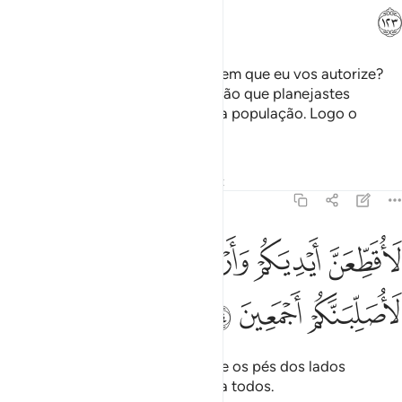
ﱟ
O Faraó lhes disse: Credes nele sem que eu vos autorize?
Em verdade isto é uma conspiração que planejastes
nacidade, para expulsardes dela a população. Logo o
sabereis.
Tafsirs
Lições
Reflexões
Qiraat
7:124
ﱠ
ﱡ
ﱢ
ﱣ
اقطعن ايديكم وارجلكم من خلاف ثم لاصلبنكم اجمعين ١٢٤
ﱤ
ﱥ
َأُقَطِّعَنَّ أَيْدِيَكُمْ وَأَرْجُلَكُم مِّنْ خِلَـٰفٍۢ ثُمَّ لَأُصَلِّبَنَّكُمْ أَجْمَعِينَ ١٢٤
ﱦ
ﱧ
ﱨ
Juro que vos deceparei as mãos e os pés dos lados
opostos e então vos crucificarei a todos.