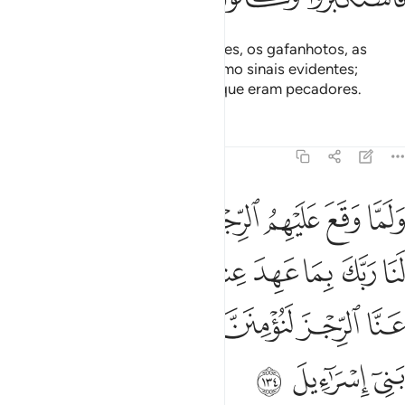
Então lhes enviamos as inundações, os gafanhotos, as
lêndeas, os sapos e o sangue, como sinais evidentes;
porém, ensoberbeceram-se, porque eram pecadores.
Tafsirs
Lições
Reflexões
7:134
ﱵ
ﱶ
ﱷ
ﱸ
ﱹ
ﱺ
ﱻ
لما وقع عليهم الرجز قالوا يا موسى ادع لنا ربك بما عهد عندك لين كشف
َلَمَّا وَقَعَ عَلَيْهِمُ ٱلرِّجْزُ قَالُوا۟ يَـٰمُوسَى ٱدْعُ لَنَا رَبَّكَ بِمَا عَهِدَ عِندَكَ ۖ لَئِن كَشَف
ﱼ
ﱽ
ﱾ
ﱿ
ﲀﲁ
ﲂ
ﲃ
ﲄ
ﲅ
ﲆ
ﲇ
ﲈ
ﲉ
ﲊ
ﲋ
ﲌ