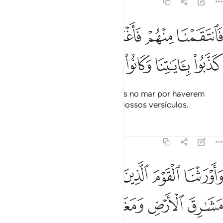
7:136
ﲙ
ﲚ
ﲛ
ﲜ
ﲝ
ﲞ
انتقمنا منهم فاغرقناهم في اليم بانهم كذبوا باياتنا وكانوا عنها غافلين ١٣٦
َٱنتَقَمْنَا مِنْهُمْ فَأَغْرَقْنَـٰهُمْ فِى ٱلْيَمِّ بِأَنَّهُمْ كَذَّبُوا۟ بِـَٔايَـٰتِنَا وَكَانُوا۟ عَنْهَا غَـٰف
ﲟ
ﲠ
ﲡ
ﲢ
ﲣ
ﲤ
Então, punimo-los, e os afogamos no mar por haverem
desmentido e negligenciado os Nossos versículos.
Tafsirs
Lições
Reflexões
7:137
ﲥ
ﲦ
ﲧ
ﲨ
ﲩ
اورثنا القوم الذين كانوا يستضعفون مشارق الارض ومغاربها التي باركن
َأَوْرَثْنَا ٱلْقَوْمَ ٱلَّذِينَ كَانُوا۟ يُسْتَضْعَفُونَ مَشَـٰرِقَ ٱلْأَرْضِ وَمَغَـٰرِبَهَا ٱلَّتِى
ﲪ
ﲫ
ﲬ
ﲭ
ﲮ
ﲯﲰ