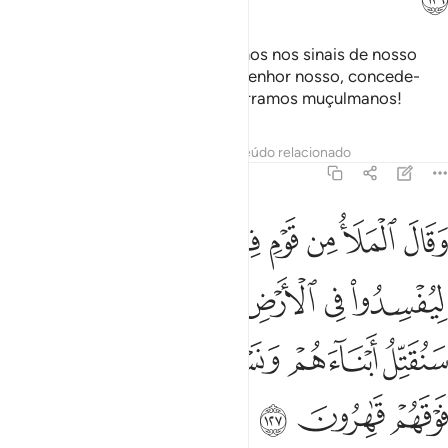
Vingas-te de nós só porque cremos nos sinais de nosso
Senhor quando nos chegam? Ó Senhor nosso, concede-
nospaciência e faze com que morramos muçulmanos!
Tafsirs
Lições
Reflexões
Conteúdo relacionado
7:127
ﲁ
ﲂ
ﲃ
ﲄ
ﲅ
ﲆ
ﲇ
ﲈ
قال الملا من قوم فرعون اتذر موسى وقومه ليفسدوا في الارض ويذرك و
َقَالَ ٱلْمَلَأُ مِن قَوْمِ فِرْعَوْنَ أَتَذَرُ مُوسَىٰ وَقَوْمَهُۥ لِيُفْسِدُوا۟ فِى ٱلْأَرْضِ وَيَذَرَكَ وَ
ﲉ
ﲊ
ﲋ
ﲌ
ﲍﲎ
ﲏ
ﲐ
ﲑ
ﲒ
ﲓ
ﲔ
ﲕ
ﲖ
ﲗ