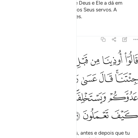
perseverai, porque a terra só é de Deus e Ele a dá em
herançaa quem Lhe apraz dentre os Seus servos. A
recompensa será para os tementes.
Tafsirs
Lições
Reflexões
7:129
ﲫ
ﲬ
ﲭ
ﲮ
ﲯ
ﲰ
ﲱ
ﲲ
ﲳ
الوا اوذينا من قبل ان تاتينا ومن بعد ما جيتنا قال عسى ربكم ان يهل
َالُوٓا۟ أُوذِينَا مِن قَبْلِ أَن تَأْتِيَنَا وَمِنۢ بَعْدِ مَا جِئْتَنَا ۚ قَالَ عَسَىٰ رَبُّكُمْ أَن يُهْلِ
ﲴﲵ
ﲶ
ﲷ
ﲸ
ﲹ
ﲺ
ﲻ
ﲼ
ﲽ
ﲾ
ﲿ
ﳀ
ﳁ
ﳂ
Disseram-lhe: Fomos maltratados, antes e depois que tu