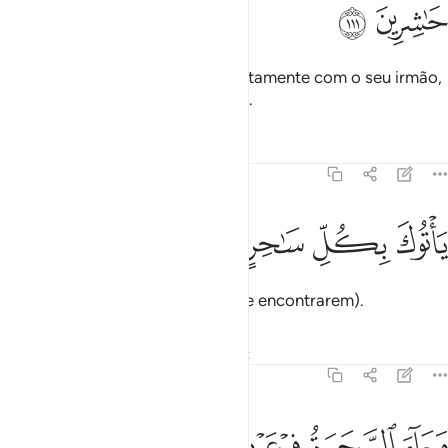
ﲈ
ﲉ
Responderam-lhe: Retém-no, juntamente com o seu irmão,
e manda recrutadores às cidades.
Tafsirs
Lições
Reflexões
7:112
ﲊ
ﲋ
اتوك بكل ساحر عليم ١١٢
ﲌ
ﲍ
ﲎ
َأْتُوكَ بِكُلِّ سَـٰحِرٍ عَلِيمٍۢ ١١٢
Que tragam todo mago hábil (que encontrarem).
Tafsirs
Lições
Reflexões
Qiraat
7:113
ﲏ
ﲐ
ﲑ
ﲒ
ﲓ
ﲔ
جاء السحرة فرعون قالوا ان لنا لاجرا ان كنا نحن الغالبين ١١٣
ﲕ
ﲖ
َجَآءَ ٱلسَّحَرَةُ فِرْعَوْنَ قَالُوٓا۟ إِنَّ لَنَا لَأَجْرًا إِن كُنَّا نَحْنُ ٱلْغَـ