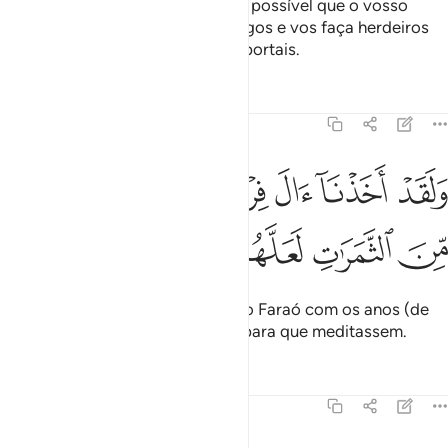
nos chegaste. Respondeu-lhes: É possível que o vosso
Senhorextermine os vossos inimigos e vos faça herdeiros
na terra, para ver como vos comportais.
Tafsirs
Lições
Reflexões
7:130
ﳃ
ﳄ
ﳅ
ﳆ
ﳇ
لقد اخذنا ال فرعون بالسنين ونقص من الثمرات لعلهم يذكرون ١٣٠
ﳈ
َلَقَدْ أَخَذْنَآ ءَالَ فِرْعَوْنَ بِٱلسِّنِينَ وَنَقْصٍۢ مِّنَ ٱلثَّمَرَٰتِ لَعَلَّهُمْ يَذَّكَّرُونَ ١٣٠
ﳉ
ﳊ
ﳋ
ﳌ
ﳍ
Já havíamos castigado o povo do Faraó com os anos (de
seca) e a diminuição dos frutos, para que meditassem.
Tafsirs
Lições
Reflexões
7:131