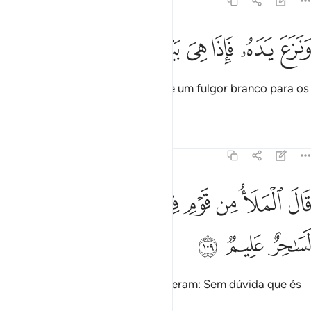
7:108
ﱨ
ﱩ
ﱪ
ﱫ
نزع يده فاذا هي بيضاء للناظرين ١٠٨
ﱬ
ﱭ
ﱮ
َنَزَعَ يَدَهُۥ فَإِذَا هِىَ بَيْضَآءُ لِلنَّـٰظِرِينَ ١٠٨
E mostrou a mão, e eis que era de um fulgor branco para os
espectadores.
Tafsirs
Lições
Reflexões
7:109
ﱯ
ﱰ
ﱱ
ﱲ
ﱳ
ال الملا من قوم فرعون ان هاذا لساحر عليم ١٠٩
ﱴ
ﱵ
َالَ ٱلْمَلَأُ مِن قَوْمِ فِرْعَوْنَ إِنَّ هَـٰذَا لَسَـٰحِرٌ عَلِيمٌۭ ١٠٩
ﱶ
ﱷ
ﱸ
Os chefes do povo do Faraó disseram: Sem dúvida que és
um mago habilíssimo.