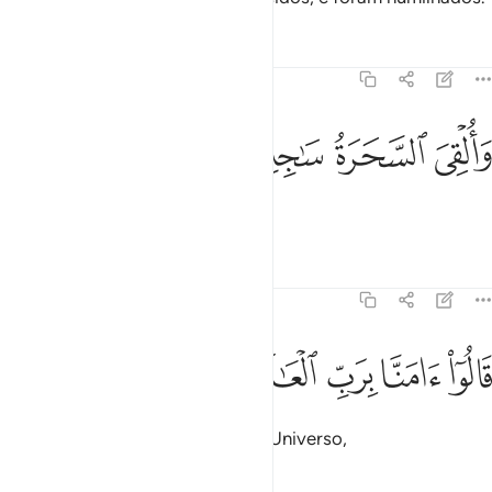
Tafsirs
Lições
Reflexões
7:120
ﳓ
ﳔ
القي السحرة ساجدين ١٢٠
ﳕ
ﳖ
َأُلْقِىَ ٱلسَّحَرَةُ سَـٰجِدِينَ ١٢٠
E os magos caíram prostrados.
Tafsirs
Lições
Reflexões
7:121
ﱁ
ﱂ
الوا امنا برب العالمين ١٢١
ﱃ
ﱄ
ﱅ
َالُوٓا۟ ءَامَنَّا بِرَبِّ ٱلْعَـٰلَمِينَ ١٢١
Disseram: Cremos no Senhor do Universo,