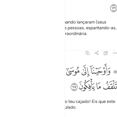
ﲸ
Respondeu-lhes: Lançai vós! E quando lançaram (seus
cajados), fascinaram os olhos das pessoas, espantando-as,
ederam provas de uma magia extraordinária.
Tafsirs
Lições
Reflexões
7:117
ﲹ ﲺ
ﲻ
ﲼ
ﲽ
ﲾ
ﲿﳀ
ﳁ
۞ اوحينا الى موسى ان الق عصاك فاذا هي تلقف ما يافكون ١١٧
ﳂ
۞ َأَوْحَيْنَآ إِلَىٰ مُوسَىٰٓ أَنْ أَلْقِ عَصَاكَ ۖ فَإِذَا هِىَ تَلْقَفُ مَا يَأْفِكُونَ ١١٧
ﳃ
ﳄ
ﳅ
ﳆ
Então, inspiramos Moisés: Lança o teu cajado! Eis que este
devorou tudo quanto haviam simulado.