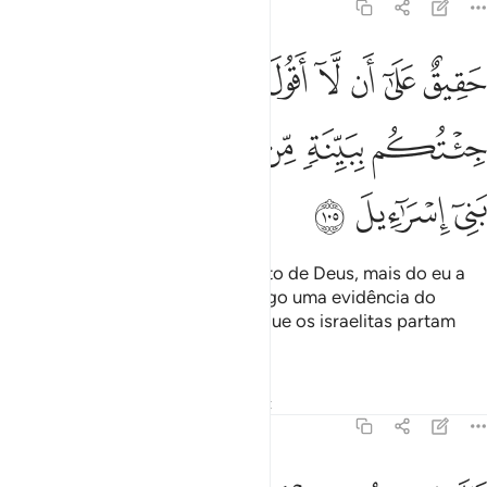
7:105
ﱁ
ﱂ
ﱃ
ﱄ
ﱅ
ﱆ
ﱇ
ﱈ
ﱉﱊ
ﱋ
قيق على ان لا اقول على الله الا الحق قد جيتكم ببينة من ربكم فارسل م
َقِيقٌ عَلَىٰٓ أَن لَّآ أَقُولَ عَلَى ٱللَّهِ إِلَّا ٱلْحَقَّ ۚ قَدْ جِئْتُكُم بِبَيِّنَةٍۢ مِّن رَّبِّكُمْ 
ﱌ
ﱍ
ﱎ
ﱏ
ﱐ
ﱑ
ﱒ
ﱓ
ﱔ
Justo é que eu não diga, a respeito de Deus, mais do eu a
verdade. Sem dúvida que vos trago uma evidência do
vossoSenhor. Permiti, portanto, que os israelitas partam
comigo.
Tafsirs
Lições
Reflexões
Qiraat
7:106
ال ان كنت جيت باية فات بها ان كنت من الصادقين ١٠٦