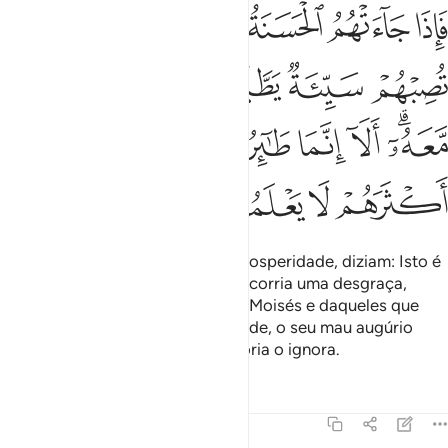
ﱁ
ﱂ
ﱃ
ﱄ
ﱅ
ﱆﱇ
ﱈ
اذا جاءتهم الحسنة قالوا لنا هاذه وان تصبهم سيية يطيروا بموسى ومن معه 
َإِذَا جَآءَتْهُمُ ٱلْحَسَنَةُ قَالُوا۟ لَنَا هَـٰذِهِۦ ۖ وَإِن تُصِبْهُمْ سَيِّئَةٌۭ يَطَّيَّرُوا۟ بِمُوسَىٰ وَمَن مّ
ﱉ
ﱊ
ﱋ
ﱌ
ﱍ
ﱎﱏ
ﱐ
ﱑ
ﱒ
ﱓ
ﱔ
ﱕ
ﱖ
ﱗ
ﱘ
ﱙ
Porém, quando lhes chegava a prosperidade, diziam: Isto é
por nós! Por outra, quando lhes ocorria uma desgraça,
atribuíram-na ao mau augúrio de Moisés e daqueles que
com ele estavam. Qual! Em verdade, o seu mau augúrio
está comDeus. Porém, a sua maioria o ignora.
Tafsirs
Lições
Reflexões
7:132