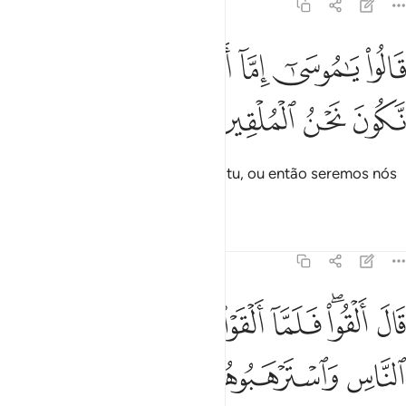
7:115
ﲡ
ﲢ
ﲣ
ﲤ
ﲥ
الوا يا موسى اما ان تلقي واما ان نكون نحن الملقين ١١٥
ﲦ
ﲧ
َالُوا۟ يَـٰمُوسَىٰٓ إِمَّآ أَن تُلْقِىَ وَإِمَّآ أَن نَّكُونَ نَحْنُ ٱلْمُلْقِينَ ١١٥
ﲨ
ﲩ
ﲪ
ﲫ
Perguntaram: Ó Moisés, lançarás tu, ou então seremos nós
os primeiros a lançar?
Tafsirs
Lições
Reflexões
7:116
ﲬ
ﲭﲮ
ﲯ
ﲰ
ﲱ
ﲲ
ال القوا فلما القوا سحروا اعين الناس واسترهبوهم وجاءوا بسحر عظيم ٦
َالَ أَلْقُوا۟ ۖ فَلَمَّآ أَلْقَوْا۟ سَحَرُوٓا۟ أَعْيُنَ ٱلنَّاسِ وَٱسْتَرْهَبُوهُمْ وَجَآءُو
ﲳ
ﲴ
ﲵ
ﲶ
ﲷ