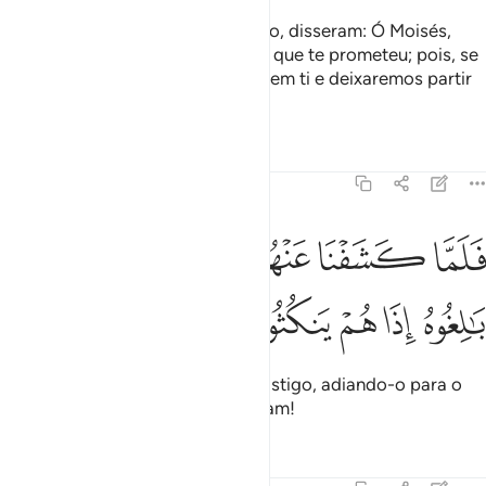
Mas quando vos açoitou o castigo, disseram: Ó Moisés,
implora por nós, de teu Senhor, o que te prometeu; pois, se
noslivrares do castigo, creremos em ti e deixaremos partir
contigo os israelitas.
Tafsirs
Lições
Reflexões
7:135
ﲍ
ﲎ
ﲏ
ﲐ
ﲑ
لما كشفنا عنهم الرجز الى اجل هم بالغوه اذا هم ينكثون ١٣٥
ﲒ
ﲓ
َلَمَّا كَشَفْنَا عَنْهُمُ ٱلرِّجْزَ إِلَىٰٓ أَجَلٍ هُم بَـٰلِغُوهُ إِذَا هُمْ يَنكُثُونَ ١٣٥
ﲔ
ﲕ
ﲖ
ﲗ
ﲘ
Porém, quando os livramos do castigo, adiando-o para o
término prefixado, eis que perjuram!
Tafsirs
Lições
Reflexões