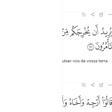
Tafsirs
Lições
Reflexões
7:110
ﱹ
ﱺ
ﱻ
ﱼ
ريد ان يخرجكم من ارضكم فماذا تامرون ١١٠
ﱽﱾ
ﱿ
ُرِيدُ أَن يُخْرِجَكُم مِّنْ أَرْضِكُمْ ۖ فَمَاذَا تَأْمُرُونَ ١١٠
ﲀ
ﲁ
(O Faraó disse): Ele pretende expulsar-vos da vossa terra.
Que aconselhais?
Tafsirs
Lições
Reflexões
7:111
ﲂ
ﲃ
ﲄ
ﲅ
ﲆ
الوا ارجه واخاه وارسل في المداين حاشرين ١١١
ﲇ
َالُوٓا۟ أَرْجِهْ وَأَخَاهُ وَأَرْسِلْ فِى ٱلْمَدَآئِنِ حَـٰشِرِينَ ١١١