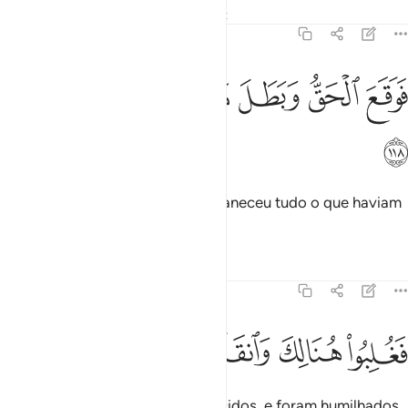
Tafsirs
Lições
Reflexões
Qiraat
7:118
ﳇ
ﳈ
ﳉ
وقع الحق وبطل ما كانوا يعملون ١١٨
ﳊ
ﳋ
ﳌ
َوَقَعَ ٱلْحَقُّ وَبَطَلَ مَا كَانُوا۟ يَعْمَلُونَ ١١٨
ﳍ
E a verdade prevaleceu, e se esvaneceu tudo o que haviam
fingido.
Tafsirs
Lições
Reflexões
7:119
ﳎ
ﳏ
غلبوا هنالك وانقلبوا صاغرين ١١٩
ﳐ
ﳑ
ﳒ
َغُلِبُوا۟ هُنَالِكَ وَٱنقَلَبُوا۟ صَـٰغِرِينَ ١١٩
(O Faraó e os chefes) foram vencidos, e foram humilhados.