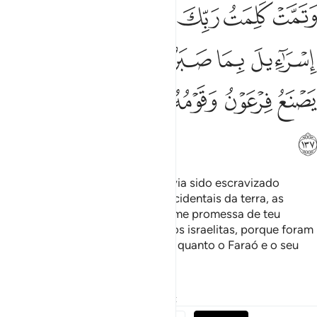
ﲱ
ﲲ
ﲳ
ﲴ
ﲵ
ﲶ
ﲷ
ﲸ
ﲹﲺ
ﲻ
ﲼ
ﲽ
ﲾ
ﲿ
ﳀ
ﳁ
ﳂ
ﳃ
ﳄ
Fizemos com que o povo que havia sido escravizado
herdasse as regiões orientais e ocidentais da terra, as
quaisabençoamos. Então, a sublime promessa de teu
Senhor se cumpriu, em relação aos israelitas, porque foram
perseverantes, edestruímos tudo quanto o Faraó e o seu
povo haviam erigido.
Tafsirs
Lições
Reflexões
Qiraat