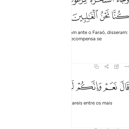
ﲗ
ﲘ
ﲙ
ﲚ
Quando os magos se apresentaram ante o Faraó, disseram:
É de se supor que teremos uma recompensa se
sairmosvencedores.
Tafsirs
Lições
Reflexões
Qiraat
7:114
ﲛ
ﲜ
ال نعم وانكم لمن المقربين ١١٤
ﲝ
ﲞ
ﲟ
ﲠ
َالَ نَعَمْ وَإِنَّكُمْ لَمِنَ ٱلْمُقَرَّبِينَ ١١٤
E lhes respondeu: Sim, e vos contareis entre os mais
chegados (a mim).
Tafsirs
Lições
Reflexões