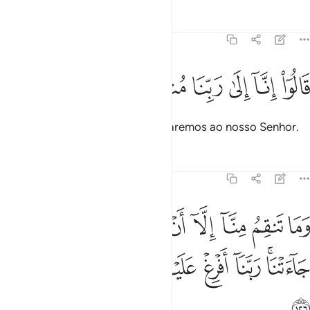
Tafsirs
Lições
Reflexões
7:125
ﱩ
ﱪ
ﱫ
الوا انا الى ربنا منقلبون ١٢٥
ﱬ
ﱭ
ﱮ
َالُوٓا۟ إِنَّآ إِلَىٰ رَبِّنَا مُنقَلِبُونَ ١٢٥
Disseram-lhe: É certo que retornaremos ao nosso Senhor.
Tafsirs
Lições
Reflexões
7:126
ﱯ
ﱰ
ﱱ
ﱲ
ﱳ
ﱴ
ﱵ
ﱶ
ﱷ
ما تنقم منا الا ان امنا بايات ربنا لما جاءتنا ربنا افرغ علينا صبرا وتوفنا م
َمَا تَنقِمُ مِنَّآ إِلَّآ أَنْ ءَامَنَّا بِـَٔايَـٰتِ رَبِّنَا لَمَّا جَآءَتْنَا ۚ رَبَّنَآ أَفْرِغْ عَلَيْنَا صَبْرًۭا 
ﱸﱹ
ﱺ
ﱻ
ﱼ
ﱽ
ﱾ
ﱿ
ﲀ