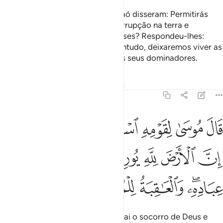
Então, os chefes do povo do Faraó disseram: Permitirás
que Moisés e seu povo façam corrupção na terra e
teabandonem, a ti e aos teus deuses? Respondeu-lhes:
Sacrificaremos os seus filhos; contudo, deixaremos viver as
suasmulheres e assim seremos os seus dominadores.
Tafsirs
Lições
Reflexões
Qiraat
7:128
ﲘ
ﲙ
ﲚ
ﲛ
ﲜ
ﲝﲞ
ال موسى لقومه استعينوا بالله واصبروا ان الارض لله يورثها من يشاء من 
َالَ مُوسَىٰ لِقَوْمِهِ ٱسْتَعِينُوا۟ بِٱللَّهِ وَٱصْبِرُوٓا۟ ۖ إِنَّ ٱلْأَرْضَ لِلَّهِ يُورِثُهَا مَن يَشَآءُ
ﲟ
ﲠ
ﲡ
ﲢ
ﲣ
ﲤ
ﲥ
ﲦﲧ
ﲨ
ﲩ
ﲪ
Moisés disse ao seu povo: Implorai o socorro de Deus e