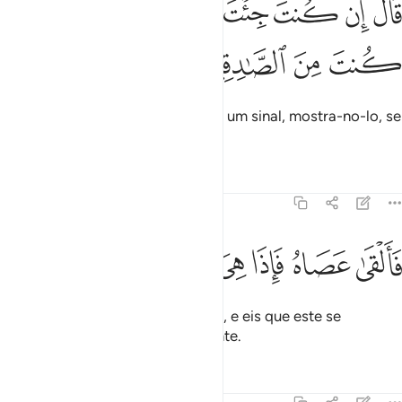
ﱕ
ﱖ
ﱗ
ﱘ
ﱙ
ﱚ
ﱛ
ﱜ
َالَ إِن كُنتَ جِئْتَ بِـَٔايَةٍۢ فَأْتِ بِهَآ إِن كُنتَ مِنَ ٱلصَّـٰدِقِينَ ١٠٦
ﱝ
ﱞ
ﱟ
ﱠ
Respondeu-lhe: Se de fato trazes um sinal, mostra-no-lo, se
estiveres certo.
Tafsirs
Lições
Reflexões
7:107
ﱡ
ﱢ
ﱣ
القى عصاه فاذا هي ثعبان مبين ١٠٧
ﱤ
ﱥ
ﱦ
ﱧ
َأَلْقَىٰ عَصَاهُ فَإِذَا هِىَ ثُعْبَانٌۭ مُّبِينٌۭ ١٠٧
Então Moisés jogou o seu cajado, e eis que este se
converteu numa autêntica serpente.
Tafsirs
Lições
Reflexões