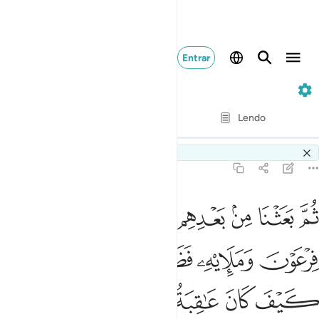
Entrar
7. Al-A'raf
Verso por verso
Lendo
Tradução
: Samir El-Hayek
Switch Quran.com to
English
7:103
ﲮ
ﲯ
ﲰ
ﲱ
ﲲ
ﲳ
ﲴ
م بعثنا من بعدهم موسى باياتنا الى فرعون ومليه فظلموا بها فانظر كيف
ُمَّ بَعَثْنَا مِنۢ بَعْدِهِم مُّوسَىٰ بِـَٔايَـٰتِنَآ إِلَىٰ فِرْعَوْنَ وَمَلَإِي۟هِۦ فَ
ﲵ
ﲶ
ﲷ
ﲸﲹ
ﲺ
ﲻ
ﲼ
ﲽ
ﲾ
ﲿ