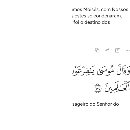
Depois destes mensageiros enviamos Moisés, com Nossos
sinais, ao Faraó e aos chefes; mas estes se condenaram,
aorechaçá-los. Repara, pois, qual foi o destino dos
corruptores.
Tafsirs
Lições
Reflexões
7:104
ﳀ
ﳁ
ﳂ
ﳃ
قال موسى يا فرعون اني رسول من رب العالمين ١٠٤
ﳄ
ﳅ
ﳆ
َقَالَ مُوسَىٰ يَـٰفِرْعَوْنُ إِنِّى رَسُولٌۭ مِّن رَّبِّ ٱلْعَـٰلَمِينَ ١٠٤
ﳇ
ﳈ
Moisés disse: Ó Faraó, sou o mensageiro do Senhor do
Universo.
Tafsirs
Lições
Reflexões