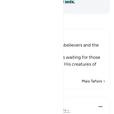
um vergel e (vestimentas de) seda,
-
Portuguese Translation( Samir )
Leia Tafsir
Ibn Kathir (Abridged)
The Recompense of the Disbelievers and the
Righteous
Allah informs of what he has waiting for those
who disbelieve in Him from His creatures of
chains,
…
Leia mais
Mais Tafsirs
Lições
In the Shade of the Quran
há 31 semanas
·
Referência
ayah 76:12-14