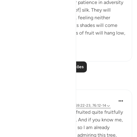
And will reward them for their patience in adversity
with a garden and [garments of] silk. They will
recline there on soft couches, feeling neither
burning sun nor severe cold. Its shades will come
low over them, and its clusters of fruit will hang low,
within...
Ver mais
0
0
Leia mais lições
Reflexões
Ilham Amin
há 19 semanas
·
Referência
ayah 90:4, 69:22-23, 76:12-14
One of my avocado trees has fruited quite fruitfully
(pun intended). Alhamdulillah. And if you know me,
you know I love my avocados, so I am already
salivating. But as I stood there admiring this tree,