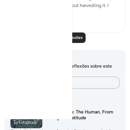
naturally, I started thinking about harvesting it. I
start...
Ver mais
23
3
Leia mais reflexões
Anotações e reflexões
Você não tem anotações ou reflexões sobre este
versículo.
Registre suas ideias…
Planos de aprendizagem
Surah Al-Insan: The Human, From
Nothing to Gratitude