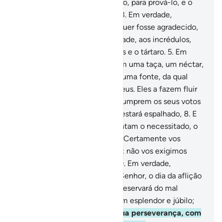
homem, de esperma misturado, para prová-lo, e o
dotamos de ouvidos e vistas.
3
.
Em verdade,
assinalamos-lhe uma senda, quer fosse agradecido,
quer fosse ingrato.
4
.
Em verdade, aos incrédulos,
destinamos correntes, grilhões e o tártaro.
5
.
Em
verdade, os justos beberão, em uma taça, um néctar,
mesclado com cânfora.
6
.
De uma fonte, da qual
beberão todos os servos de Deus. Eles a fazem fluir
abundantemente,
7
.
Porque cumprem os seus votos
e temem o dia em que o mal estará espalhado,
8
.
E
porque, por amor a Ele, alimentam o necessitado, o
órfão e o cativo.
9
.
(Dizendo): Certamente vos
alimentamos por amor a Deus; não vos exigimos
recompensa, nem gratidão.
10
.
Em verdade,
tememos, da parte do nosso Senhor, o dia da aflição
calamitosa.
11
.
Mas Deus os preservará do mal
daquele dia, e os receberá com esplendor e júbilo;
12
.
E os recompensará, por sua perseverança, com