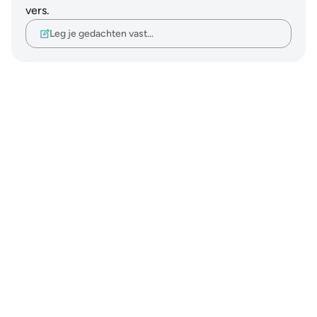
vers.
Leg je gedachten vast…
Notes
placeholders
close