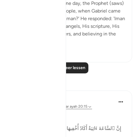
Abu Hurayrah narrates: One day, the Prophet (saws)
was sitting out for the people, when Gabriel came
to him and said: 'What is Iman?' He responded: 'Iman
is to believe in Allah, His angels, His scripture, His
encounter, His messengers, and believing in the
res...
Bekijk meer
2
0
Lees meer lessen
Reflecties
Ubaid Farid
31 weken geleden
·
Verwijzen naar
ayah 20:15
𝗧𝗵𝗲 𝗛𝗼𝘂𝗿 𝗶𝘀 𝗰𝗼𝗺𝗶𝗻𝗴
إِنَّ ٱلسَّاعَةَ ءَاتِيَةٌ أَكَادُ أُخْفِيهَا لِتُجْزَىٰ كُلُّ نَفْسٍۭ بِمَا تَسْعَىٰ