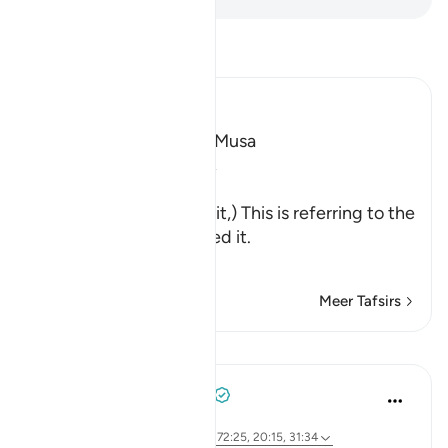
Lees Tafsir
Ibn Kathir (Abridged)
The First Revelation to Musa
Allah, the Exalted, says,
فَلَمَّآ أَتَاهَا
(And when he came to it,) This is referring to the
fire when he approached it.
نُ
…
Lees meer
Meer Tafsirs
Lessen
Prophetic Commentary
8 jaar geleden
·
Verwijzen naar
ayah 27:71, 79:42, 72:25, 20:15, 31:34