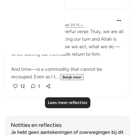
gemi hartojo
5 jaar geleden
·
Verwijzen naar
ayah 20:15
This is such a deeply powerful verse. Truly, we are all
in the waiting room awaiting our turn and Allah is
testing us how we are, how we act, what we do —
while waiting our inevitable return to him.
And time—is a commodity that cannot be
recouped. Even as I t...
Bekijk meer
12
1
Lees meer reflecties
Notities en reflecties
Je hebt geen aantekeningen of overwegingen bij dit