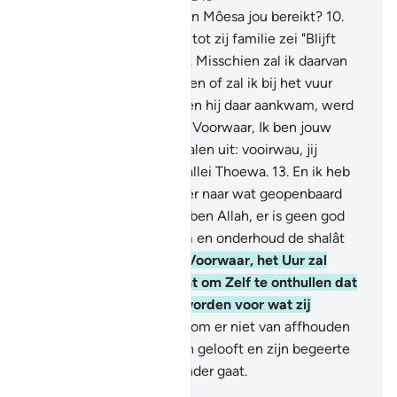
9
.
En heeft het verhaal van Môesa jou bereikt?
10
.
Toen hij een vuur zag, en tot zij familie zei "Blijft
hier, want ik zie een vuur. Misschien zal ik daarvan
een fakkel bij jullie brengen of zal ik bij het vuur
Leiding vinden."
11
.
En toen hij daar aankwam, werd
geroepen: "O Môesa!"
12
.
Voorwaar, Ik ben jouw
Heer, dus trek jouw sandalen uit: vooirwau, jij
bevindt je in de heilige vallei Thoewa.
13
.
En ik heb
jou uitverkoren, dus luister naar wat geopenbaard
wordt.
14
.
Voorwaarm, Ik ben Allah, er is geen god
dan Ik. Aanbid mij daarom en onderhoud de shalât
om Mij te gedenken.
15
.
Voorwaar, het Uur zal
komen. Ik sta op het punt om Zelf te onthullen dat
iedere ziel beloond zal worden voor wat zij
nastreeft.
16
.
Laat je daarom er niet van affhouden
door degene die er niet in gelooft en zijn begeerte
volgt, zodat jij niet ten onder gaat.
-
Sofian S. Siregar