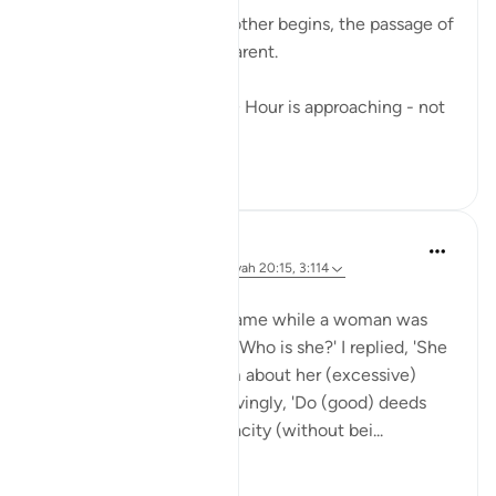
As one year ends and another begins, the passage of
time becomes more apparent.
Allah reminds us that 𝘵𝘩𝘦 Hour is approaching - not
...
Bekijk meer
23
3
Rushana Roberts
4 jaar geleden
·
Verwijzen naar
ayah 20:15, 3:114
Narrated 'Aisha:
Once the Prophet (ﷺ) came while a woman was
sitting with me. He said, 'Who is she?' I replied, 'She
is so and so,' and told him about her (excessive)
praying. He said disapprovingly, 'Do (good) deeds
which is within your capacity (without bei...
Bekijk meer
1
0