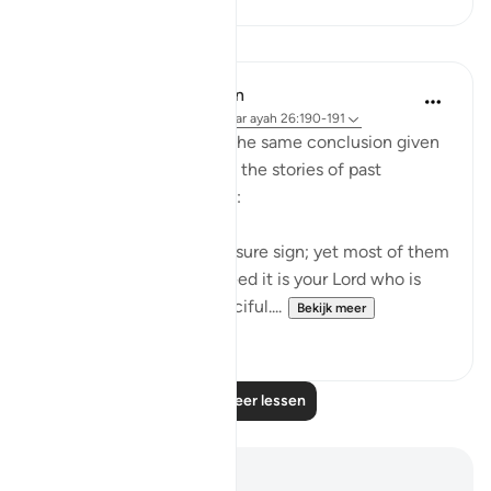
Lessen
In the Shade of the Quran
31 weken geleden
·
Verwijzen naar
ayah 26:190-191
Ayah 189 is followed by the same conclusion given
in the surah after each of the stories of past
communities it mentions:
"Indeed, there is in this a sure sign; yet most of them
will not believe. And indeed it is your Lord who is
the Mighty One, the Merciful....
Bekijk meer
0
0
Lees meer lessen
Notities en reflecties