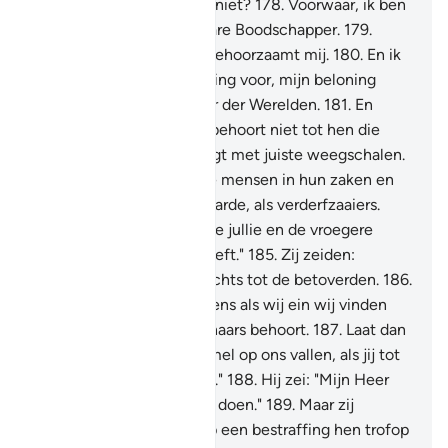
zei: "Vrezen jullie (Allah) niet?
178
.
Voorwaar, ik ben
voor jullie een betrouwbare Boodschapper.
179
.
Vreest daarom Allah en gehoorzaamt mij.
180
.
En ik
vraag jullie er geen beloning voor, mijn beloning
berust slechts bij de Heer der Werelden.
181
.
En
geeft de volle maat een behoort niet tot hen die
tekort doen.
182
.
En weegt met juiste weegschalen.
183
.
En benadeelt niet de mensen in hun zaken en
verricht geen kwaad op aarde, als verderfzaaiers.
184
.
En vreest Degene Die jullie en de vroegere
generaties geschapen heeft."
185
.
Zij zeiden:
"Voorwaar, jij behoort slechts tot de betoverden.
186
.
En jij bent slechts een mens als wij ein wij vinden
dat jij zeker tot de leugenaars behoort.
187
.
Laat dan
eens een stuk van de hemel op ons vallen, als jij tot
de waarachtigen behoort."
188
.
Hij zei: "Mijn Heer
weet het beste wat jullie doen."
189
.
Maar zij
loochenden hem, waarop een bestraffing hen trofop