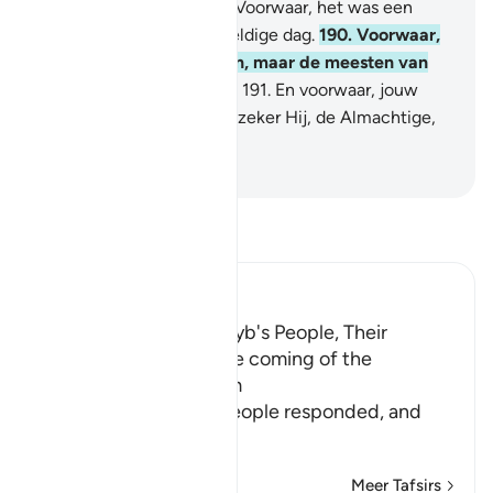
een zwaarbewolkte dag. Voorwaar, het was een
bestraffing van een geweldige dag.
190
.
Voorwaar,
daarin is zeker een Teken, maar de meesten van
ben zijn geen gelovigen.
191
.
En voorwaar, jouw
Heer (O Moehammad) is zeker Hij, de Almachtige,
de Meest Bamhartige.
-
Sofian S. Siregar
Lees Tafsir
Ibn Kathir (Abridged)
The Response of Shu`ayb's People, Their
Disbelief in Him and the coming of the
Punishment upon Them
Allah tells us how his people responded, and
how it
…
Lees meer
Meer Tafsirs