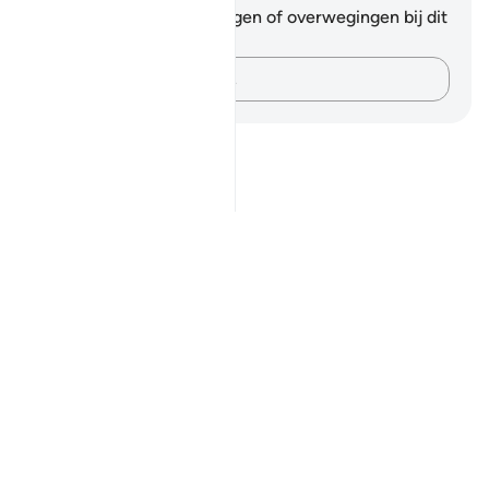
Je hebt geen aantekeningen of overwegingen bij dit
vers.
Leg je gedachten vast…
Notes
placeholders
close