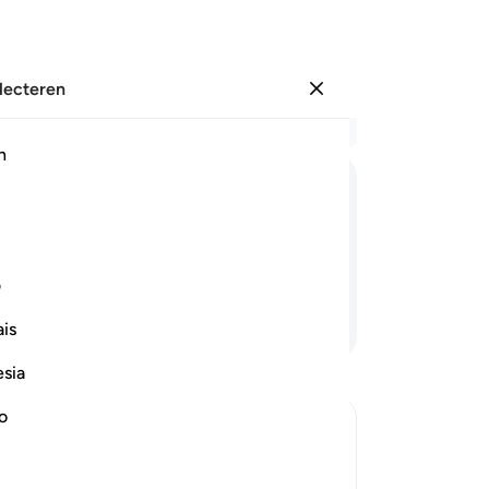
electeren
Aanmelden
Le
h
Hoo
29
ﲽ
ﲾ
ﲿ
ﳀ
ﳁ
ﳂ
Al
zo
 Allah hun afgunst niet zou onthullen?
jij
ف
zo
Lees verder
is
jul
tot
esia
ge
Vo
no
va
lah says ...
te