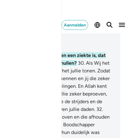
Aanmelden
es in context
fdstuk 47, Pagina 509, Juz 26
.
Of dachten zij in wier harten een ziekte is, dat
lah hun afgunst niet zou onthullen?
30
.
Als Wij het
uden willen, dan zouden Wij het jullie tonen. Zodat
 de tekenen ervan zeker zou kennen en jij die zeker
u herkennen door hun zinspelingen. En Allah kent
lie daden.
31
.
En Wij zullen jullie zeker beproeven,
dat Wij toetsen wie van jullie de strijders en de
duldigen zijn. En Wij beproeven jullie daden.
32
.
orwaar, degenen die niet geloven en die afhouden
n de Weg van Allah en die de Boodschapper
genstreven nadat de Leiding hun duidelijk was