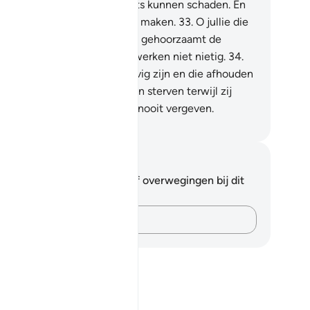
worden zullen Allah nooit iets kunnen schaden. En
j zal hun werken vruchteloos maken.
33
.
O jullie die
loven, gehoorzaamt Allah en gehoorzaamt de
odschapper en maakt jullie werken niet nietig.
34
.
orwaar, degenen die ongelovig zijn en die afhouden
 de Weg van Allah en die dan sterven terwijl zij
gelovigen zijn: Allah zal hen nooit vergeven.
fian S. Siregar
tities en reflecties
 hebt geen aantekeningen of overwegingen bij dit
s.
Leg je gedachten vast…