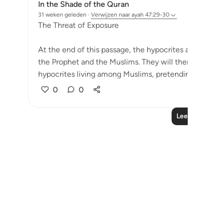
In the Shade of the Quran
31 weken geleden
·
Verwijzen naar
ayah 47:29-30
The Threat of Exposure
At the end of this passage, the hypocrites are war
the Prophet and the Muslims. They will then be known
hypocrites living among Muslims, pretending to belon
0
0
Lees meer le
Notes
placeholders
close