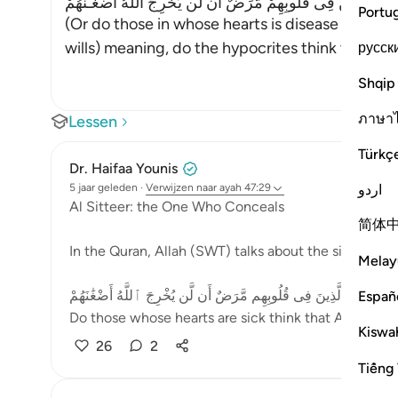
بَ الَّذِينَ فِى قُلُوبِهِمْ مَّرَضٌ أَن لَّن يُخْرِجَ اللَّهُ أَضْغَـنَهُمْ
Portu
(Or do those in whose hearts is disease think th
wills) meaning, do the hypocrites think that Alla
русск
Shqip
ภาษา
Lessen
Türkç
Dr. Haifaa Younis
اردو
5 jaar geleden
·
Verwijzen naar
ayah 47:29
Al Sitteer: the One Who Conceals
简体
In the Quran, Allah (SWT) talks about the sick heart
Melay
مْ حَسِبَ ٱلَّذِينَ فِى قُلُوبِهِم مَّرَضٌ أَن لَّن يُخْرِجَ ٱللَّهُ أَضْغَٰنَهُمْ
Españ
Do those whose hearts are sick think that Allah will 
Kiswah
26
2
Tiếng 