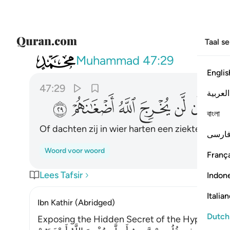
Taal s
047
ام حسب الذين في قلوبهم مرض ان لن يخرج
Muhammad
47:29
Englis
47:29
العربية
ﳃ
ﳄ
ﳅ
ﳆ
ﳇ
ﳈ
বাংলা
Of dachten zij in wier harten een ziekte is, dat
ارسی
Woord voor woord
França
Lees Tafsir
Indon
Italia
Ibn Kathir (Abridged)
Dutch
Exposing the Hidden Secret of the Hypocrites Al