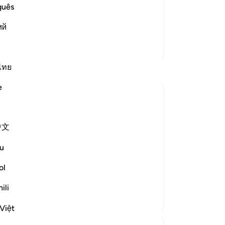
أَمْ حَسِ
ge
guês
at Allah would never expose their ill--
Hi
h will not expose t
…
ий
Lees meer
ge
Bo
Meer Tafsirs
Vo
van
ไทย
on
e
-
So
No
中文
Je
. Allah (SWT) says:
ver
u
أَ
ol
not expose the...
Bekijk meer
ili
Việt