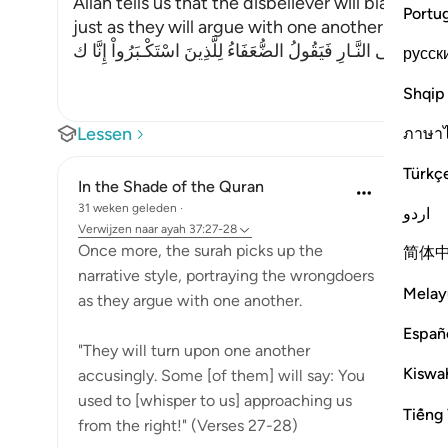
Allah tells us that the disbeliever will blame on
Portu
just as they will argue with one another in the le
َحَآجُّونَ فِى النَّـارِ فَيَقُولُ الضُّعَفَاءُ لِلَّذِينَ اسْتَكْـبَرُواْ إِنَّا ك
русск
Shqip
Lessen
ภาษา
Türkç
In the Shade of the Quran
31 weken geleden
·
اردو
Verwijzen naar
ayah 37:27-28
Once more, the surah picks up the
简体
narrative style, portraying the wrongdoers
Melay
as they argue with one another.
Españ
"They will turn upon one another
Kiswah
accusingly. Some [of them] will say: You
used to [whisper to us] approaching us
Tiếng 
from the right!" (Verses 27-28)