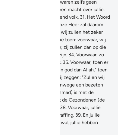
llen antwoorden: "Jullie was waren zelfs geen
lovigen.
30
.
Ea wij hadden geen macht over jullie.
llie waren zelfs een overtredend volk.
31
.
Het Woord
an bestraffing) tot ons van Onze Heer zal daarom
waarheid worden. Voorwaar, wij zullen het zeker
oeven.
32
.
Wij misleidden jullie toen: voorwaar, wij
ren misleiders."
33
.
Voorwaar, zij zullen dan op die
 in de bestraffing bijelkaar zijn.
34
.
Voorwaar, zo
handelen Wij de misdadigers.
35
.
Voorwaar, toen er
t hen gezegd werd: "Er is geen god dan Allah," toen
ren zij hoogmoedig.
36
.
En zij zeggen: "Zullen wij
n onze goden achterlaten vanwege een bezeten
chter?"
37
.
Nee! Hij (Moehammad) is met de
arheid gekomen en hij heeft de Gezondenen (de
ofeten vóór hem) bevestigd.
38
.
Voorwaar, jullie
even zeker de pijnlijke bestraffing.
39
.
En jullie
rden slechts vergolden voor wat jullie hebben
daan.