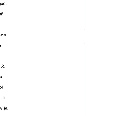
e another in the arena of Resurrection,
zu
guês
vels of Hell:
ge
وَإِذْ يَت
…
ий
Lees meer
Ju
(v
Meer Tafsirs
be
pr
Reflecties
ไทย
wa
e
Dag
tareq abed
be
8 jaar geleden
·
Verwijzen naar
ayah 33:13, 37:27-32
to
One lesson to draw from is that those who
中文
wa
leave the obedience of Allah will not rest
da
u
until they take those who are on his
di
obedience them. The hypprocrites here
Wa
ol
couldnt stop at retreating until they tried
Pr
ili
to convince the companions to retreat
pro
with them. Maybe t...
Bekijk meer
wo
Việt
ge
1
0