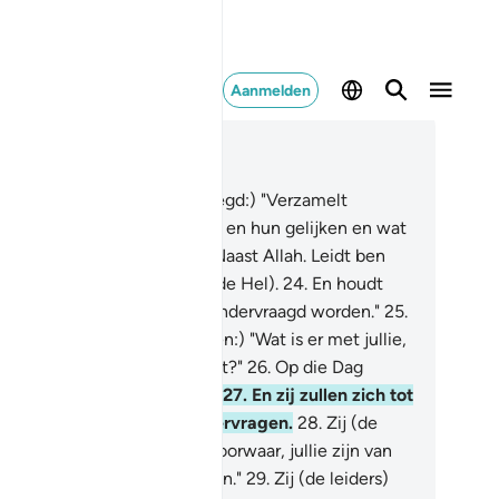
Aanmelden
es in context
fdstuk 37, Pagina 447, Juz 23
.
(Tot de Engelen wordt gezegd:) "Verzamelt
genen die onrecht pleegden en hun gelijken en wat
j plachten te aanbidden.
23
.
Naast Allah. Leidt ben
n naar de weg naar Djahîm (de Hel).
24
.
En houdt
n vast: voorwaar, zij zullen ondervraagd worden."
25
.
 zal aan hen gevraagd worden:) "Wat is er met jullie,
arom helpen jullie elkaar niet?"
26
.
Op die Dag
len zij zich zelfs overgeven.
27
.
En zij zullen zich tot
kaar wenden en elkaar ondervragen.
28
.
Zij (de
gelingen) zullen zeggen: "Voorwaar, jullie zijn van
 rechterkant tot ons gekomen."
29
.
Zij (de leiders)