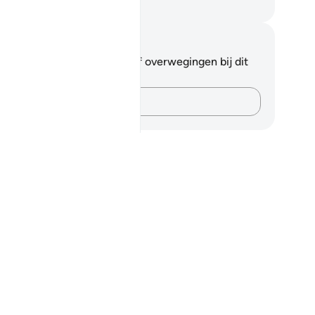
fian S. Siregar
tities en reflecties
 hebt geen aantekeningen of overwegingen bij dit
s.
Leg je gedachten vast…