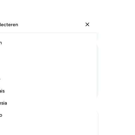
electeren
Aanmelden
Le
h
Hoo
22
ﱋ
ﱌ
ﱍ
ﱎ
ﱏ
de
zi
ondervragen.
da
ف
he
Lees verder
is
(Er
wa
esia
zul
el
no
vol
rrection
de