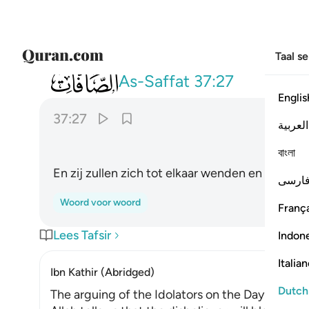
Taal s
037
واقبل بعضهم على بعض يتساءلون ٢٧
As-Saffat
37:27
Englis
37:27
العربية
ﱐ
বাংলা
En zij zullen zich tot elkaar wenden en elkaar 
ارسی
Woord voor woord
França
Lees Tafsir
Indon
Italia
Ibn Kathir (Abridged)
Dutch
The arguing of the Idolators on the Day of Resu