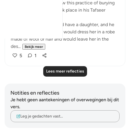
Al-Baghawi mentions how this practice of burying
one’s infant daughter took place in his Tafseer
(2/619):
When an Arab man would have a daughter, and he
wanted to let her live, he would dress her in a robe
made of wool or hair and would leave her in the
des...
Bekijk meer
5
1
Lees meer reflecties
Notities en reflecties
Je hebt geen aantekeningen of overwegingen bij dit
vers.
Leg je gedachten vast…