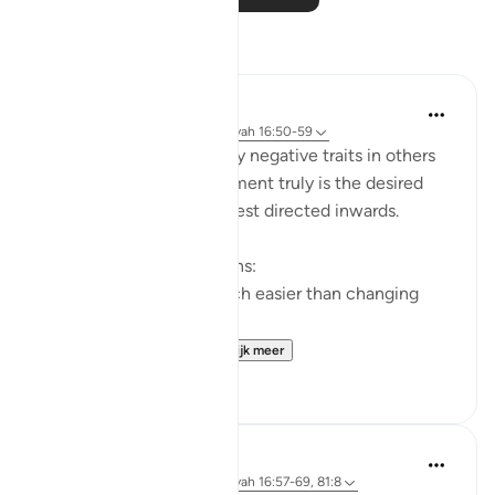
Reflecties
Yazin
5 jaar geleden
·
Verwijzen naar
ayah 16:50-59
I’m often quick to identify negative traits in others
— this effort, if improvement truly is the desired
end result — would be best directed inwards.
This is true for two reasons:
Changing yourself is much easier than changing
others, and
It just so happens t...
Bekijk meer
11
1
Abdel-Minem Mustafa
8 jaar geleden
·
Verwijzen naar
ayah 16:57-69, 81:8