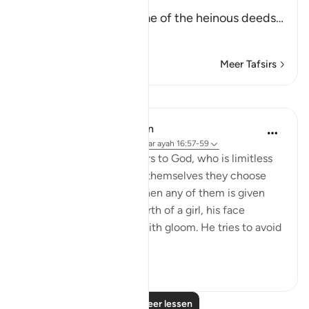
Them to their gods
Allah tells us about some of the heinous deeds
…
Lees meer
Meer Tafsirs
Lessen
In the Shade of the Quran
31 weken geleden
·
Verwijzen naar
ayah 16:57-59
And they assign daughters to God, who is limitless
in His glory, whereas for themselves they choose
what they desire. And when any of them is given
the happy news of the birth of a girl, his face
darkens and he is filled with gloom. He tries to avoid
all peopl...
Bekijk meer
1
0
Lees meer lessen