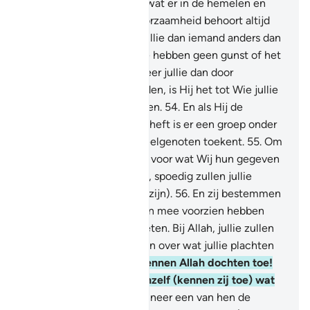
52
.
En aan Hem behoort wat er in de hemelen en
(op) de aarde is en gehoorzaamheid behoort altijd
aan Hem te zijn. Zullen jullie dan iemand anders dan
Allah vrezen?
53
.
En jullie hebben geen gunst of het
komt van Allah. En wanneer jullie dan door
tegenspoed geraakt worden, is Hij het tot Wie jullie
je nederig om hulp wenden.
54
.
En als Hij de
tegenspoed voor jullie opheft is er een groep onder
jullie die aan hun Heer deelgenoten toekent.
55
.
Om
ondankbaarheid te tonen voor wat Wij hun gegeven
hebben. Geniet dan maar, spoedig zullen jullie
weten (wat de gevolgen zijn).
56
.
En zij bestemmen
een deel van waar Wij hun mee voorzien hebben
voor waar zij niet over weten. Bij Allah, jullie zullen
zeker ondervraagd worden over wat jullie plachten
te verzinnen.
57
.
En zij kennen Allah dochten toe!
Heitig is Hij! En voor zichzelf (kennen zij toe) wat
zij verlangen.
58
.
En wanneer een van hen de