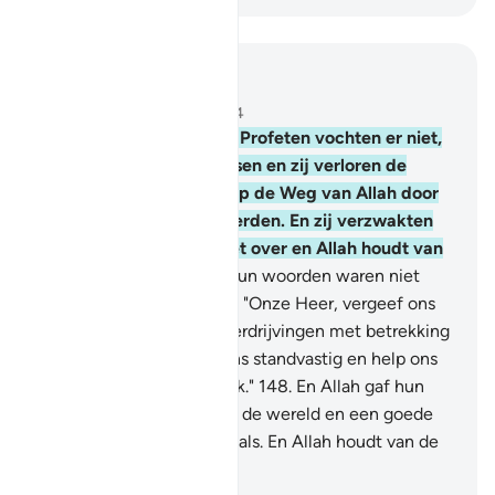
Lees in context
Hoofdstuk 3, Pagina 68, Juz 4
146
.
En hoevelen van de Profeten vochten er niet,
vergezeld van vele mensen en zij verloren de
moed niet, wanneer zij op de Weg van Allah door
rampspoed getroffen werden. En zij verzwakten
niet en zij gaven zich niet over en Allah houdt van
de geduldigen.
147
.
En hun woorden waren niet
anders dan dat zij zeiden: "Onze Heer, vergeef ons
onze zonden en onze overdrijvingen met betrekking
tot onze zaak en maak ons standvastig en help ons
tegen het ongelovige volk."
148
.
En Allah gaf hun
(daarom) een beloning in de wereld en een goede
beloning in het Hiernamaals. En Allah houdt van de
weldoeners.
-
Sofian S. Siregar