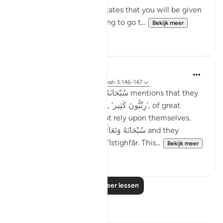
Subhan’Allah, at-Tabari states that you will be given
your reward without having to go t...
Bekijk meer
10
4
Taimiyyah Zubair
4 jaar geleden
·
Verwijzen naar
ayah 3:146-147
Notice how Allah سُبْحَانَهُ وَتَعَالَىٰ mentions that they
were so many; they were, ‘رِبِّيُّونَ كَثِير’, of great
numbers. Yet, they did not rely upon themselves.
They relied upon Allah سُبْحَانَهُ وَتَعَالَىٰ and they
combined patience with ’Istighfār. This...
Bekijk meer
45
1
Lees meer lessen
Reflecties