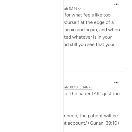
Taimiyyah Zubair
4 jaar geleden
·
Verwijzen naar
ayah 3:146
When a hardship goes on for what feels like too
long, and when you find yourself at the edge of a
breaking point, again and again and again, and when
you feel you have exhausted whatever is in your
means to help yourself, and still you see that your
ordeal is ...
Bekijk meer
29
2
J Yousef
5 jaar geleden
·
Verwijzen naar
ayah 39:10, 3:146
Why should I aspire to be of the patient? It’s just too
hard!
Allah says in the Qur’an: 'Indeed, the patient will be
given their reward without account.' (Qur’an, 39:10)