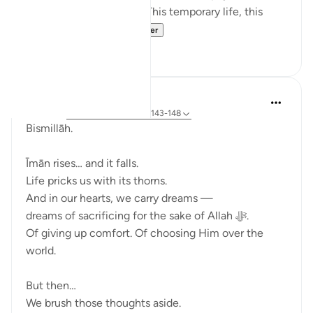
the best in the afterlife. This temporary life, this
fleeting existe...
Bekijk meer
17
0
Ali Ali
vorig jaar
·
Verwijzen naar
ayah 3:143-148
Bismillāh.
Īmān rises… and it falls.
Life pricks us with its thorns.
And in our hearts, we carry dreams —
dreams of sacrificing for the sake of Allah ﷻ.
Of giving up comfort. Of choosing Him over the
world.
But then…
We brush those thoughts aside.