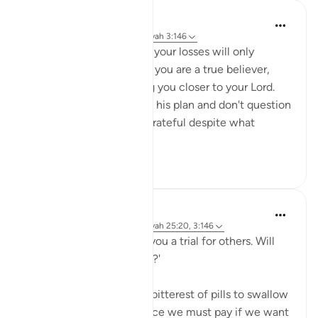
Sheenam Riyaz
2 jaar geleden
·
Verwijzen naar
ayah 3:146
If you are a true believer, your losses will only
strengthen your imaan. If you are a true believer,
your losses will only bring you closer to your Lord.
When you trust Allah and his plan and don't question
his wisdom, you will be grateful despite what
calamit...
Bekijk meer
9
2
Salah Sheikh
5 jaar geleden
·
Verwijzen naar
ayah 25:20, 3:146
'We have made some of you a trial for others. Will
you ˹not then˺ be patient?'
This is perhaps the most bitterest of pills to swallow
in this life but it is the price we must pay if we want