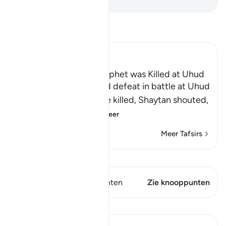
Lees Tafsir
Ibn Kathir (Abridged)
The Rumor that the Prophet was Killed at Uhud
When Muslims suffered defeat in battle at Uhud
and some of them were killed, Shaytan shouted,
"Muhammad ﷺ
…
Lees meer
Meer Tafsirs
Bekijk Qiraat
Dit vers heeft 2 Knooppunten
Zie knooppunten
Lessen