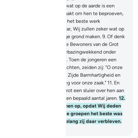
7
.
Voorwaar, Wij hebben wat op de aarde is een
versiering voor haar gemaakt om hen te beproeven,
(om te zien) wie van hen het beste werk
(verrichtte).
8
.
En voorwaar, Wij zullen zeker wat op
haar (de aarde) is tot droge grond maken.
9
.
Of denk
jij (O Moehammad) dat de Bewoners van de Grot
(al-Kahf) en de Raqîm verbazingwekkend onder
Onze Tekenen waren?
10
.
Toen de jongeren een
schuilplaats in de Grot zochten, zeiden zij: "O onze
Heer, schenk ons van Uw Zijde Barmhartigheid en
bereid ons een rechte weg voor onze zaak."
11
.
En
tom brachten Wij in de Grot een sluier over hen aan
(zodat zij sliepen), voor een bepaald aantal jaren.
12
.
Vervolgens wekten Wij hen op, opdat Wij deden
weten welke van de twee groepen het beste was
in het berekenen van hoelang zij daar verbleven.
-
Sofian S. Siregar