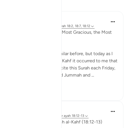
Reflecties
Razia Zahra
4 jaar geleden
·
Verwijzen naar
ayah 18:2, 18:7, 18:12
In the Name of Allah the Most Gracious, the Most
Compassionate,
I have written slightly similar before, but today as I
was listening to Surah Al Kahf it occurred to me that
we are encouraged to recite this Surah each Friday,
men (and women) attend Jummah and ...
Bekijk meer
19
3
ekaterina myachina
3 weken geleden
·
Verwijzen naar
ayah 18:12-13
Friday Reflection — Surah al-Kahf (18:12-13)