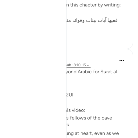
in surah al-Kahf. He began this chapter by writing:
ففيها آيات بينات وفوائد متعددة : منها: أن قصة أصحاب
الكهف و...
Bekijk meer
3
0
Fadel Soliman
6 jaar geleden
·
Verwijzen naar
ayah 18:10-15
Taddabor (Pondering) Beyond Arabic for Surat al
Kahf 10-15
https://youtu.be/lbqgJstj2UI
Questions answered in this video:
- Is the persecution of the fellows of the cave
uncommon, or a 'wonder'?
- How can we remain young at heart, even as we