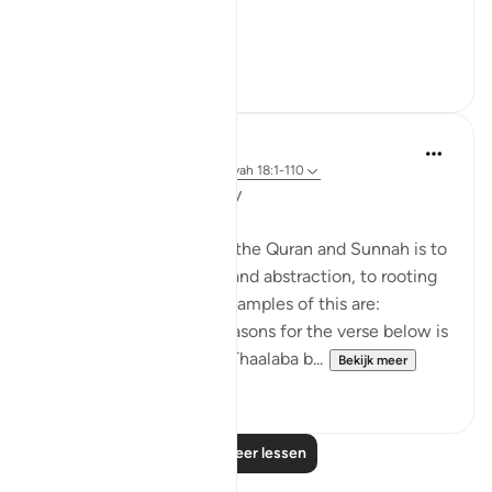
age physically?
...
Bekijk meer
6
0
Salah Soltan
8 jaar geleden
·
Verwijzen naar
ayah 18:1-110
Applicable Research Only
The general approach of the Quran and Sunnah is to
move away from theory and abstraction, to rooting
and application. Some examples of this are:
1. One of the reported reasons for the verse below is
that Maaz bin Jabal and Thaalaba b...
Bekijk meer
9
2
Lees meer lessen