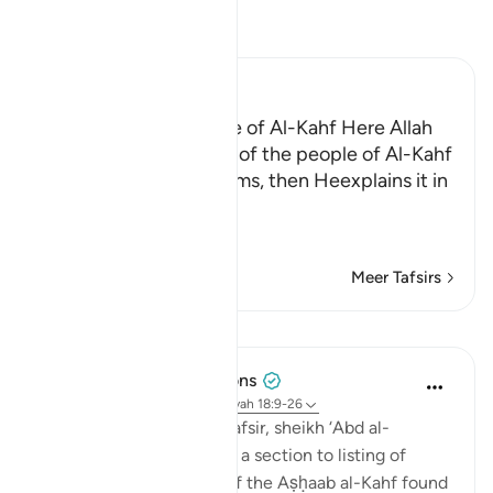
Lees Tafsir
Ibn Kathir (Abridged)
The Story of the People of Al-Kahf Here Allah
tells us about the story of the people of Al-Kahf
in brief and general terms, then Heexplains it in
more
…
Lees meer
Meer Tafsirs
Lessen
Tulayhah Tafsir Translations
5 jaar geleden
·
Verwijzen naar
ayah 18:9-26
In his book of thematic tafsir, sheikh ‘Abd al-
Rahman al-Sa’di devoted a section to listing of
benefits from the story of the Aṣḥaab al-Kahf found