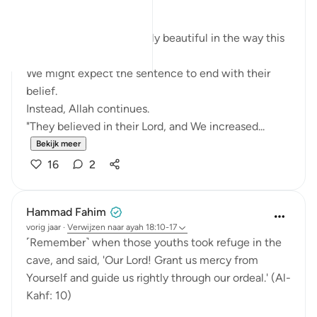
The Quieter Miracle
There is something quietly beautiful in the way this
ayah unfolds.
We might expect the sentence to end with their
belief.
Instead, Allah continues.
"They believed in their Lord, and We increased...
Bekijk meer
16
2
Hammad Fahim
vorig jaar
·
Verwijzen naar
ayah 18:10-17
˹Remember˺ when those youths took refuge in the
cave, and said, 'Our Lord! Grant us mercy from
Yourself and guide us rightly through our ordeal.' (Al-
Kahf: 10)