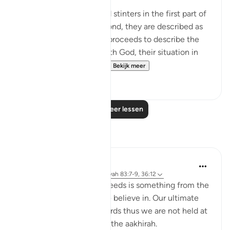
The defrauders are called stinters in the first part of
the surah, but in the second, they are described as
transgressors. The surah proceeds to describe the
standing of this group with God, their situation in
this life, and what awa...
Bekijk meer
0
0
Lees meer lessen
Reflecties
Aaisha Shahany
6 jaar geleden
·
Verwijzen naar
ayah 83:7-9, 36:12
The record book of our deeds is something from the
knowledge of unseen we believe in. Our ultimate
goal is to perfect its records thus we are not held at
the questioning phase in the aakhirah.