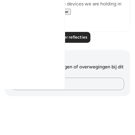
Now, just think about the devices we are holding in
our hands as a ...
Bekijk meer
8
8
Lees meer reflecties
Notities en reflecties
Je hebt geen aantekeningen of overwegingen bij dit
vers.
Leg je gedachten vast…