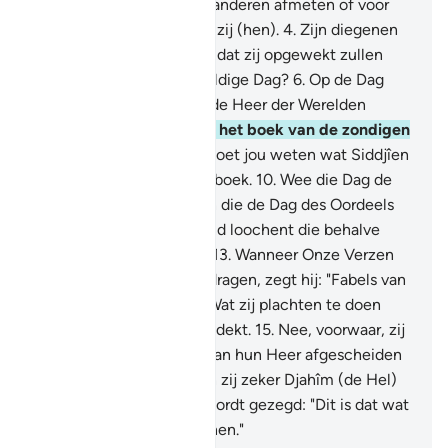
3
.
Maar wanneer zij voor anderen afmeten of voor
hen afwegen, benadelen zij (hen).
4
.
Zijn diegenen
dan er niet van overtuigd dat zij opgewekt zullen
worden?
5
.
Op een geweldige Dag?
6
.
Op de Dag
waarop de mensen voor de Heer der Werelden
staan?
7
.
Nee, voorwaar, het boek van de zondigen
is in Siddjîen.
8
.
En wat doet jou weten wat Siddjîen
is?
9
.
Een volbeschreven boek.
10
.
Wee die Dag de
loochenaars!
11
.
Degenen die de Dag des Oordeels
loochenen.
12
.
En niemand loochent die behalve
elke zondige overtreder.
13
.
Wanneer Onze Verzen
aan hem worden voorgedragen, zegt hij: "Fabels van
de vroegeren!"
14
.
Nee! Wat zij plachten te doen
heeft zelfs hun harten bedekt.
15
.
Nee, voorwaar, zij
zullen zeker op die Dag van hun Heer afgescheiden
zijn.
16
.
Vervolgens zullen zij zeker Djahîm (de Hel)
binnengaan.
17
.
Daarop wordt gezegd: "Dit is dat wat
jullie plachten te loochenen."