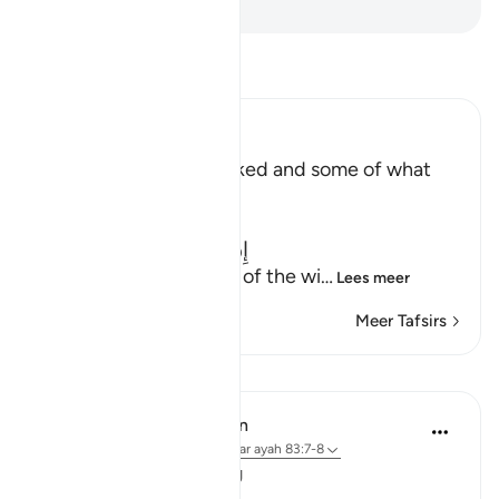
-
Sofian S. Siregar
Lees Tafsir
Ibn Kathir (Abridged)
The Record of the Wicked and some of what
happens to Them
Allah says truly,
إِنَّ كِتَـبَ الْفُجَّارِ لَفِى سِجِّينٍ
(Nay! Truly, the Record of the wi
…
Lees meer
Meer Tafsirs
Lessen
In the Shade of the Quran
31 weken geleden
·
Verwijzen naar
ayah 83:7-8
The Inevitable Reckoning