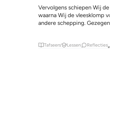
Vervolgens schiepen Wij de druppe
waarna Wij de vleesklomp voorzage
andere schepping. Gezegend is daa
Tafseers
Lessen
Reflecties
Qiraat