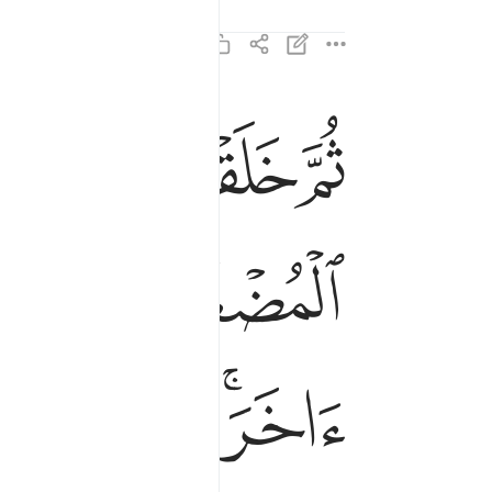
ﲔ
ﲕ
ﲖ
ثم خلقنا النطفة علقة فخلقنا العلقة مضغة فخلقنا 
ثُمَّ خَلَقْنَا ٱلنُّطْفَةَ عَلَقَةًۭ فَخَلَقْنَا ٱلْعَلَقَةَ م
ﲜ
ﲝ
ﲤﲥ
ﲦ
ﲧ