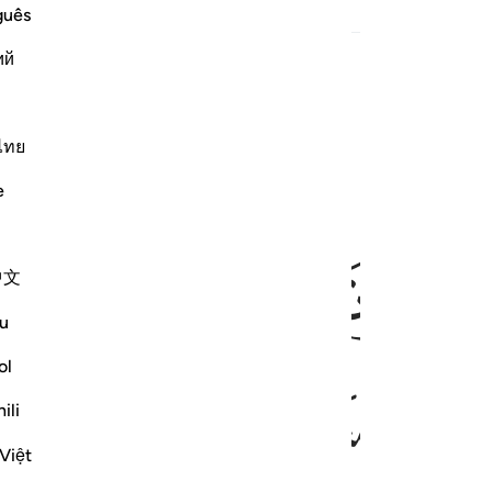
guês
ий
ﲗ
ﲘ
ﲙ
ﲚ
المضغة عظاما فكسونا العظام لحما ثم انشاناه خلقا اخر فتبارك الله احس
ُضْغَةًۭ فَخَلَقْنَا ٱلْمُضْغَةَ عِظَـٰمًۭا فَكَسَوْنَا ٱلْعِظَـٰمَ لَحْمًۭا ثُمَّ أَنشَأ
ไทย
e
ﲞ
ﲟ
ﲠ
ﲡ
中文
u
ol
ﲨ
ﲩ
ﲪ
ili
Việt