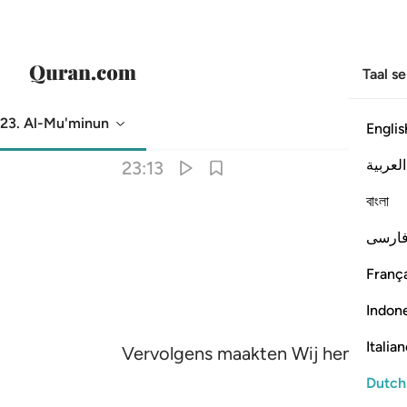
Taal s
23. Al-Mu'minun
Englis
Vertaling
: Sofian S. Siregar
العربية
23:13
বাংলা
ارسی
França
Indon
Italia
Vervolgens maakten Wij hem tot ee
Dutch