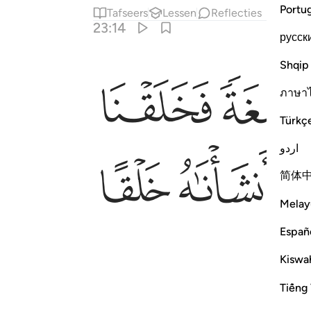
Portu
Tafseers
Lessen
Reflecties
23:14
русск
Shqip
ﲛ
ن الخالقين ١٤
ْنَـٰهُ خَلْقًا ءَاخَرَ ۚ فَتَبَارَكَ ٱللَّهُ أَحْسَنُ ٱلْخَـٰلِقِينَ ١٤
ภาษา
Türkç
اردو
ﲢ
ﲣ
简体
Melay
Españ
Kiswah
Tiếng 