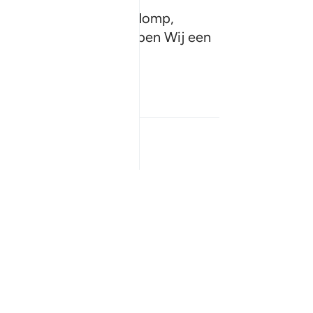
klonter tot een vleesklomp,
ekleedden. Later scheppen Wij een