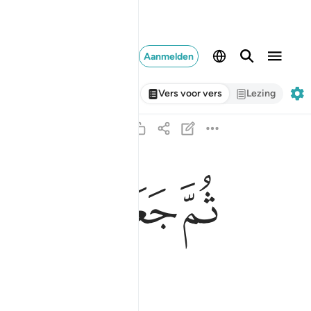
Aanmelden
Vers voor vers
Lezing
ﲍ
ﲎ
ﲏ
ثم جعلناه نطفة في قرار مكين ١٣
ثُمَّ جَعَلْنَـٰهُ نُطْفَةًۭ فِى قَرَارٍۢ مَّكِينٍۢ ١٣